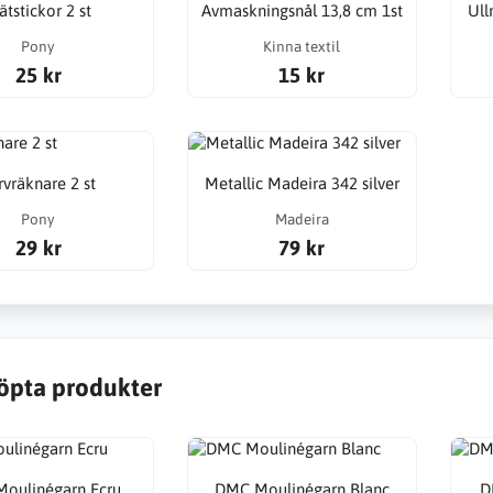
ätstickor 2 st
Avmaskningsnål 13,8 cm 1st
Ull
Pony
Kinna textil
25 kr
15 kr
rvräknare 2 st
Metallic Madeira 342 silver
Pony
Madeira
29 kr
79 kr
öpta produkter
oulinégarn Ecru
DMC Moulinégarn Blanc
D