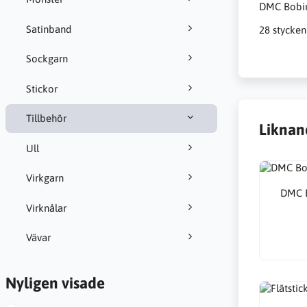
DMC Bobin
Satinband
28 stycken
Sockgarn
Stickor
Tillbehör
Liknan
Ull
Virkgarn
DMC B
Virknålar
Vävar
Nyligen visade