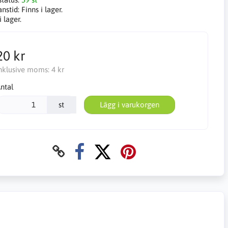
anstid:
Finns i lager.
i lager.
20 kr
nklusive moms:
4 kr
ntal
st
Lägg i varukorgen