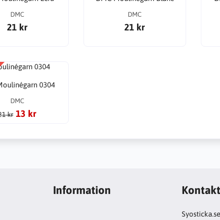
DMC
DMC
21 kr
21 kr
oulinégarn 0304
DMC
13 kr
21 kr
Information
Kontak
Syosticka.s