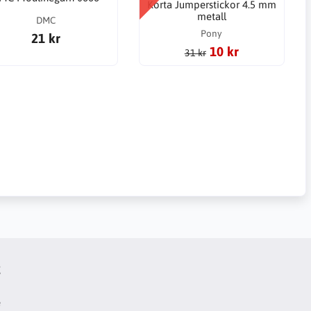
Korta Jumperstickor 4.5 mm
metall
DMC
Pony
21 kr
10 kr
31 kr
t
e