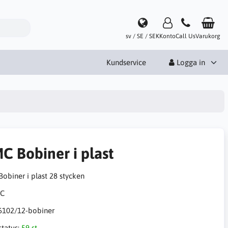
sv / SE / SEK
Konto
Call Us
Varukorg
Kundservice
Logga in
C Bobiner i plast
obiner i plast 28 stycken
6102/12-bobiner
status:
59 st