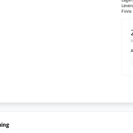
Lever
Finns 
I
A
ning