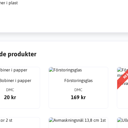
er i plast
de produkter
RE
obiner i papper
Förstoringsglas
Förva
DMC
DMC
20 kr
169 kr