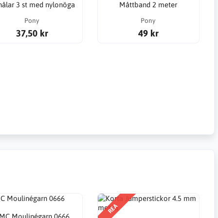
nålar 3 st med nylonöga
Måttband 2 meter
Pony
Pony
37,50 kr
49 kr
REA
MC Moulinégarn 0666