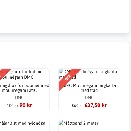
A
REA
ringsbox för bobiner med
DMC Moulinégarn färgkarta
moulinégarn DMC
med tråd
DMC
DMC
90 kr
637,50 kr
100 kr
860 kr