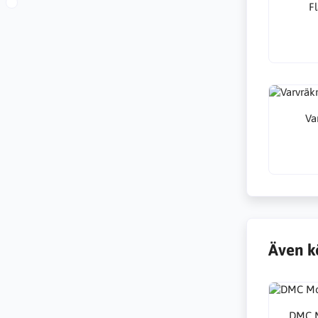
Fl
Va
Även k
DMC M