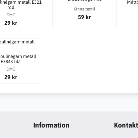
inégarn metall E321
Mått
röd
Kinna textil
DMC
59 kr
29 kr
ulinégarn metall
E3843 blå
DMC
29 kr
Information
Kontak