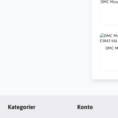
DMC Moul
DMC Mo
Kategorier
Konto