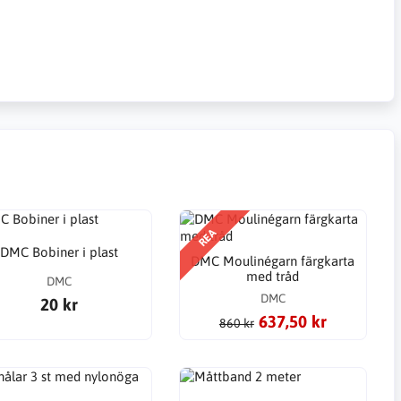
REA
DMC Bobiner i plast
DMC Moulinégarn färgkarta
med tråd
DMC
DMC
20 kr
637,50 kr
860 kr