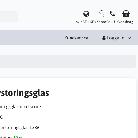
sv / SE / SEK
Konto
Call Us
Varukorg
Kundservice
Logga in
rstoringsglas
oringsglas med snöre
förstoringsglas-1386
status:
49 st