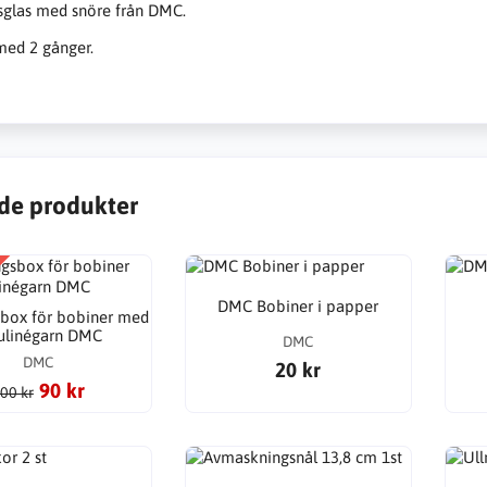
sglas med snöre från DMC.
med 2 gånger.
de produkter
DMC Bobiner i papper
sbox för bobiner med
linégarn DMC
DMC
DMC
20 kr
90 kr
00 kr