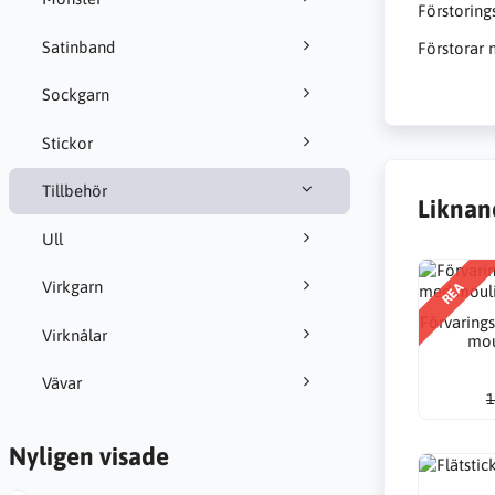
Förstoring
Satinband
Förstorar 
Sockgarn
Stickor
Tillbehör
Liknan
Ull
Virkgarn
REA
Förvaring
Virknålar
mou
Vävar
1
Nyligen visade