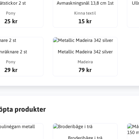
ätstickor 2 st
Avmaskningsnål 13,8 cm 1st
Ull
Pony
Kinna textil
25 kr
15 kr
rvräknare 2 st
Metallic Madeira 342 silver
Pony
Madeira
29 kr
79 kr
öpta produkter
Broderibåge i trä