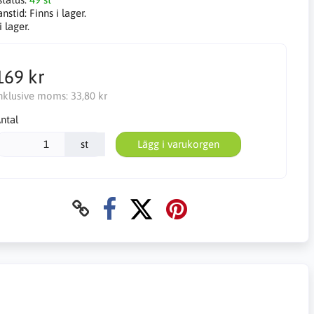
anstid:
Finns i lager.
i lager.
169 kr
nklusive moms:
33,80 kr
ntal
st
Lägg i varukorgen