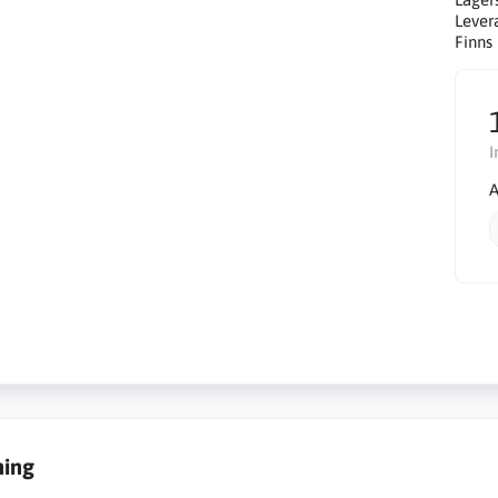
Lever
Finns 
I
A
ning