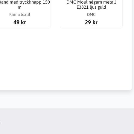
band med tryckknapp 150
DMC Moulinégarn metall
m
E3821 ljus guld
Kinna textil
DMC
49 kr
29 kr
t