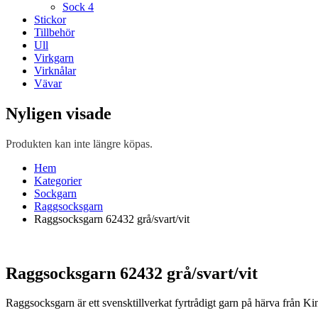
Sock 4
Stickor
Tillbehör
Ull
Virkgarn
Virknålar
Vävar
Nyligen visade
Produkten kan inte längre köpas.
Hem
Kategorier
Sockgarn
Raggsocksgarn
Raggsocksgarn 62432 grå/svart/vit
Raggsocksgarn 62432 grå/svart/vit
Raggsocksgarn är ett svensktillverkat fyrtrådigt garn på härva från 