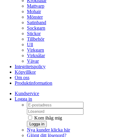
Kroknålar
Mattvarp
Mohair
Mönster
Satinband
Sockgarn
Stickor
Tillbehör
Ull
Virkgarn
Virknålar
Vävar
Integritetspolicy
Köpvillkor
Om oss
Produktinformation
Kundservice
Logga in
Kom ihåg mig
Logga in
Nya kunder klicka här
Glömt ditt lösenord?