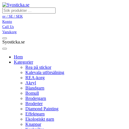
sv / SE / SEK
Konto
Call Us
Varukorg
Syosticka.se
Hem
Kategorier
Rea på stickor
Kalevala utförsälning
REA-korg
Akryl
Blandgarn
Bomull
Brodergarn
Broderier
Diamond Painting
Effektgarn
Ekologiskt garn
Knappar