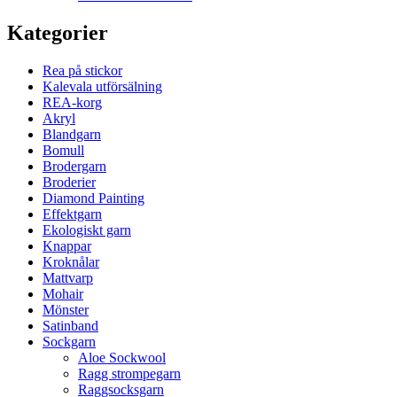
Kategorier
Rea på stickor
Kalevala utförsälning
REA-korg
Akryl
Blandgarn
Bomull
Brodergarn
Broderier
Diamond Painting
Effektgarn
Ekologiskt garn
Knappar
Kroknålar
Mattvarp
Mohair
Mönster
Satinband
Sockgarn
Aloe Sockwool
Ragg strompegarn
Raggsocksgarn