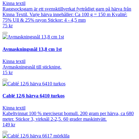
Kinna textil
Raggsocksgarn är ett svensktillverkat fyrtrådigt garn på härva från
Kinna Textil. Varje härva innehåller: Ca 100 g = 150 m Kvalité:
75% Ull & 25% rayon Stickor: 4 - 4,5 mm
75 kr
Avmaskningsnål 13,8 cm 1st
Kinna textil
Avmaskningsnål till stickning.
15 kr
Cablé 12/6 härva 6410 turkos
Kinna textil
Kabeltvinnat 100 % merciserat bomull. 200 gram per härva, ca 680
meter. Stickor 3, virknål 2-2,5. 60 grader maskintvätt.
149 kr