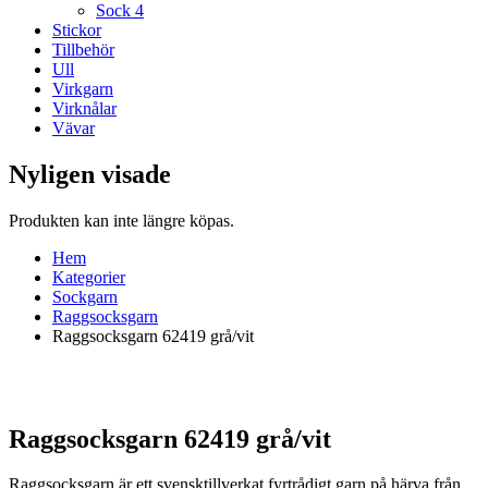
Sock 4
Stickor
Tillbehör
Ull
Virkgarn
Virknålar
Vävar
Nyligen visade
Produkten kan inte längre köpas.
Hem
Kategorier
Sockgarn
Raggsocksgarn
Raggsocksgarn 62419 grå/vit
Raggsocksgarn 62419 grå/vit
Raggsocksgarn är ett svensktillverkat fyrtrådigt garn på härva från