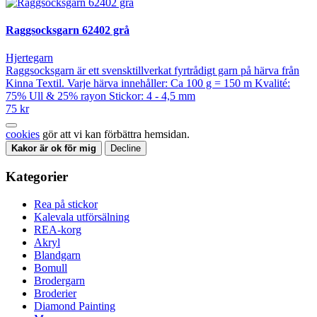
Raggsocksgarn 62402 grå
Hjertegarn
Raggsocksgarn är ett svensktillverkat fyrtrådigt garn på härva från
Kinna Textil. Varje härva innehåller: Ca 100 g = 150 m Kvalité:
75% Ull & 25% rayon Stickor: 4 - 4,5 mm
75 kr
cookies
gör att vi kan förbättra hemsidan.
Kakor är ok för mig
Decline
Kategorier
Rea på stickor
Kalevala utförsälning
REA-korg
Akryl
Blandgarn
Bomull
Brodergarn
Broderier
Diamond Painting