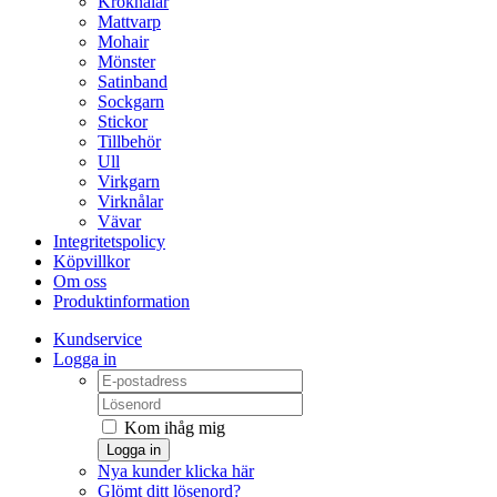
Kroknålar
Mattvarp
Mohair
Mönster
Satinband
Sockgarn
Stickor
Tillbehör
Ull
Virkgarn
Virknålar
Vävar
Integritetspolicy
Köpvillkor
Om oss
Produktinformation
Kundservice
Logga in
Kom ihåg mig
Logga in
Nya kunder klicka här
Glömt ditt lösenord?