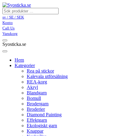
sv / SE / SEK
Konto
Call Us
Varukorg
Syosticka.se
Hem
Kategorier
Rea på stickor
Kalevala utförsälning
REA-korg
Akryl
Blandgarn
Bomull
Brodergarn
Broderier
Diamond Painting
Effektgarn
Ekologiskt garn
Knappar