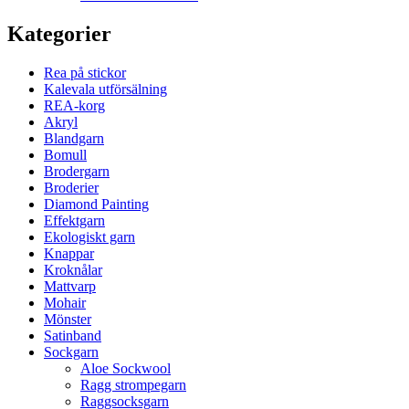
Kategorier
Rea på stickor
Kalevala utförsälning
REA-korg
Akryl
Blandgarn
Bomull
Brodergarn
Broderier
Diamond Painting
Effektgarn
Ekologiskt garn
Knappar
Kroknålar
Mattvarp
Mohair
Mönster
Satinband
Sockgarn
Aloe Sockwool
Ragg strompegarn
Raggsocksgarn