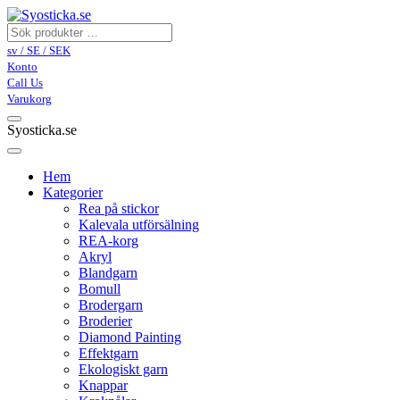
sv / SE / SEK
Konto
Call Us
Varukorg
Syosticka.se
Hem
Kategorier
Rea på stickor
Kalevala utförsälning
REA-korg
Akryl
Blandgarn
Bomull
Brodergarn
Broderier
Diamond Painting
Effektgarn
Ekologiskt garn
Knappar