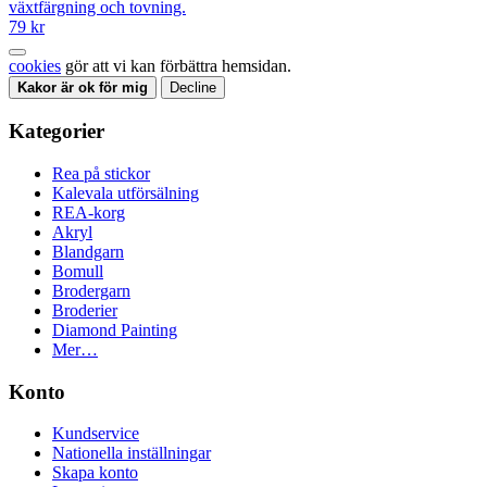
växtfärgning och tovning.
79 kr
cookies
gör att vi kan förbättra hemsidan.
Kakor är ok för mig
Decline
Kategorier
Rea på stickor
Kalevala utförsälning
REA-korg
Akryl
Blandgarn
Bomull
Brodergarn
Broderier
Diamond Painting
Mer…
Konto
Kundservice
Nationella inställningar
Skapa konto