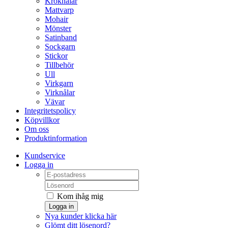
Kroknålar
Mattvarp
Mohair
Mönster
Satinband
Sockgarn
Stickor
Tillbehör
Ull
Virkgarn
Virknålar
Vävar
Integritetspolicy
Köpvillkor
Om oss
Produktinformation
Kundservice
Logga in
Kom ihåg mig
Logga in
Nya kunder klicka här
Glömt ditt lösenord?