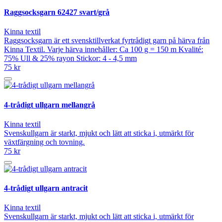
Raggsocksgarn 62427 svart/grå
Kinna textil
Raggsocksgarn är ett svensktillverkat fyrtrådigt garn på härva från
Kinna Textil. Varje härva innehåller: Ca 100 g = 150 m Kvalité:
75% Ull & 25% rayon Stickor: 4 - 4,5 mm
75 kr
4-trådigt ullgarn mellangrå
Kinna textil
Svenskullgarn är starkt, mjukt och lätt att sticka i, utmärkt för
växtfärgning och tovning.
75 kr
4-trådigt ullgarn antracit
Kinna textil
Svenskullgarn är starkt, mjukt och lätt att sticka i, utmärkt för