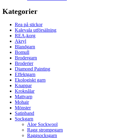
Kategorier
Rea på stickor
Kalevala utförsälning
REA-korg
Akryl
Blandgarn
Bomull
Brodergarn
Broderier
Diamond Painting
Effektgarn
Ekologiskt garn
Knappar
Kroknålar
Mattvarp
Mohair
Mönster
Satinband
Sockgarn
Aloe Sockwool
Ragg strompegarn
Raggsocksgarn