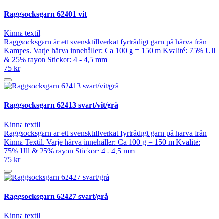
Raggsocksgarn 62401 vit
Kinna textil
Raggsocksgarn är ett svensktillverkat fyrtrådigt garn på härva från
Kampes. Varje härva innehåller: Ca 100 g = 150 m Kvalité: 75% Ull
& 25% rayon Stickor: 4 - 4,5 mm
75 kr
Raggsocksgarn 62413 svart/vit/grå
Kinna textil
Raggsocksgarn är ett svensktillverkat fyrtrådigt garn på härva från
Kinna Textil. Varje härva innehåller: Ca 100 g = 150 m Kvalité:
75% Ull & 25% rayon Stickor: 4 - 4,5 mm
75 kr
Raggsocksgarn 62427 svart/grå
Kinna textil