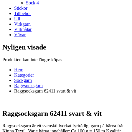
Sock 4
Stickor
Tillbehör
Ull
Virkgarn
Virknålar
Vävar
Nyligen visade
Produkten kan inte längre köpas.
Hem
Kategorier
Sockgarn
Raggsocksgarn
Raggsocksgarn 62411 svart & vit
Raggsocksgarn 62411 svart & vit
Raggsocksgarn är ett svensktillverkat fyrtrådigt garn på härva från
Kinna Textil. Varje härva innehåller: Ca 100 g = 150 m Kvalité: