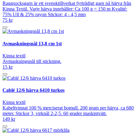
Raggsocksgarn är ett svensktillverkat fyrtrådigt garn på härva från
Kinna Textil. Varje härva innehåller: Ca 100 g = 150 m Kvalité:
75% Ull & 25% rayon Stickor: 4 - 4,5 mm
75 kr
Avmaskningsnål 13,8 cm 1st
Kinna textil
Avmaskningsnål till stickning.
15 kr
Cablé 12/6 härva 6410 turkos
Kinna textil
Kabeltvinnat 100 % merciserat bomull. 200 gram per härva, ca 680
meter. Stickor 3, virknål 2-2,5. 60 grader maskintvätt.
149 kr