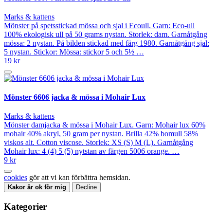
Marks & kattens
Mönster på spetsstickad mössa och sjal i Ecoull. Garn: Eco-ull
100% ekologisk ull på 50 grams nystan. Storlek: dam. Garnåtgång
mössa: 2 nystan. På bilden stickad med färg 1980. Garnåtgång sjal:
5 nystan. Stickor: Mössa: stickor 5 och 5½ …
19 kr
Mönster 6606 jacka & mössa i Mohair Lux
Marks & kattens
Mönster damjacka & mössa i Mohair Lux. Garn: Mohair lux 60%
mohair 40% akryl, 50 gram per nystan. Brilla 42% bomull 58%
viskos alt. Cotton viscose. Storlek: XS (S) M (L). Garnåtgång
Mohair lux: 4 (4) 5 (5) nytstan av färgen 5006 orange. …
9 kr
cookies
gör att vi kan förbättra hemsidan.
Kakor är ok för mig
Decline
Kategorier