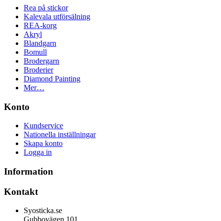
Rea på stickor
Kalevala utförsälning
REA-korg
Akryl
Blandgarn
Bomull
Brodergarn
Broderier
Diamond Painting
Mer…
Konto
Kundservice
Nationella inställningar
Skapa konto
Logga in
Information
Kontakt
Syosticka.se
Gubbovägen 101