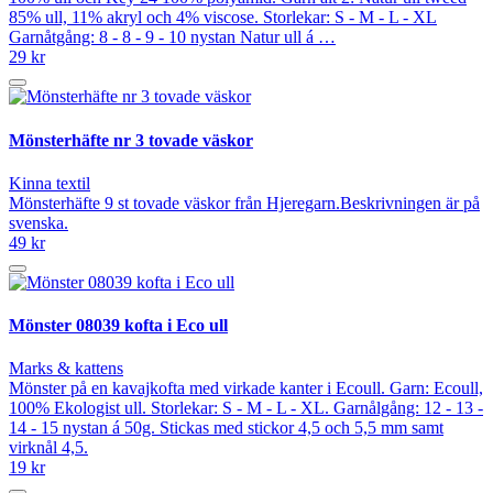
85% ull, 11% akryl och 4% viscose. Storlekar: S - M - L - XL
Garnåtgång: 8 - 8 - 9 - 10 nystan Natur ull á …
29 kr
Mönsterhäfte nr 3 tovade väskor
Kinna textil
Mönsterhäfte 9 st tovade väskor från Hjeregarn.Beskrivningen är på
svenska.
49 kr
Mönster 08039 kofta i Eco ull
Marks & kattens
Mönster på en kavajkofta med virkade kanter i Ecoull. Garn: Ecoull,
100% Ekologist ull. Storlekar: S - M - L - XL. Garnålgång: 12 - 13 -
14 - 15 nystan á 50g. Stickas med stickor 4,5 och 5,5 mm samt
virknål 4,5.
19 kr