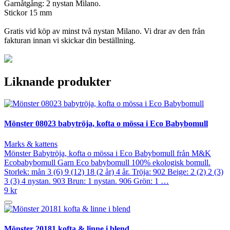
Garnåtgång: 2 nystan Milano.
Stickor 15 mm
Gratis vid köp av minst två nystan Milano. Vi drar av den från
fakturan innan vi skickar din beställning.
Liknande produkter
Mönster 08023 babytröja, kofta o mössa i Eco Babybomull
Marks & kattens
Mönster Babytröja, kofta o mössa i Eco Babybomull från M&K
Ecobabybomull Garn Eco babybomull 100% ekologisk bomull.
Storlek: mån 3 (6) 9 (12) 18 (2 år) 4 år. Tröja: 902 Beige: 2 (2) 2 (3)
3 (3) 4 nystan. 903 Brun: 1 nystan. 906 Grön: 1 …
9 kr
Mönster 20181 kofta & linne i blend