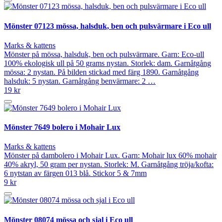
Mönster 07123 mössa, halsduk, ben och pulsvärmare i Eco ull
Marks & kattens
Mönster på mössa, halsduk, ben och pulsvärmare. Garn: Eco-ull
100% ekologisk ull på 50 grams nystan. Storlek: dam. Garnåtgång
mössa: 2 nystan. På bilden stickad med färg 1890. Garnåtgång
halsduk: 5 nystan. Garnåtgång benvärmare: 2 …
19 kr
Mönster 7649 bolero i Mohair Lux
Marks & kattens
Mönster på dambolero i Mohair Lux. Garn: Mohair lux 60% mohair
40% akryl, 50 gram per nystan. Storlek: M. Garnåtgång tröja/kofta:
6 nytstan av färgen 013 blå. Stickor 5 & 7mm
9 kr
Mönster 08074 mössa och sjal i Eco ull