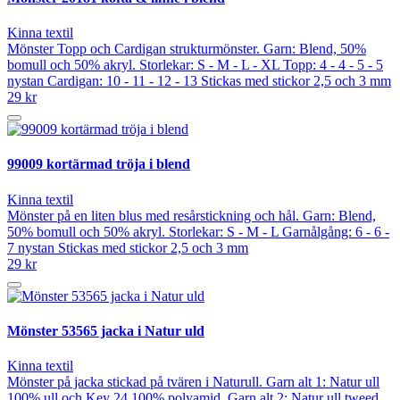
Kinna textil
Mönster Topp och Cardigan strukturmönster. Garn: Blend, 50%
bomull och 50% akryl. Storlekar: S - M - L - XL Topp: 4 - 4 - 5 - 5
nystan Cardigan: 10 - 11 - 12 - 13 Stickas med stickor 2,5 och 3 mm
29 kr
99009 kortärmad tröja i blend
Kinna textil
Mönster på en liten blus med resårstickning och hål. Garn: Blend,
50% bomull och 50% akryl. Storlekar: S - M - L Garnålgång: 6 - 6 -
7 nystan Stickas med stickor 2,5 och 3 mm
29 kr
Mönster 53565 jacka i Natur uld
Kinna textil
Mönster på jacka stickad på tvären i Naturull. Garn alt 1: Natur ull
100% ull och Key 24 100% polyamid. Garn alt 2: Natur ull tweed