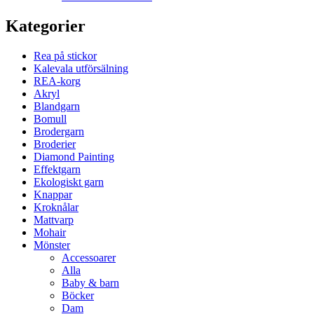
Kategorier
Rea på stickor
Kalevala utförsälning
REA-korg
Akryl
Blandgarn
Bomull
Brodergarn
Broderier
Diamond Painting
Effektgarn
Ekologiskt garn
Knappar
Kroknålar
Mattvarp
Mohair
Mönster
Accessoarer
Alla
Baby & barn
Böcker
Dam