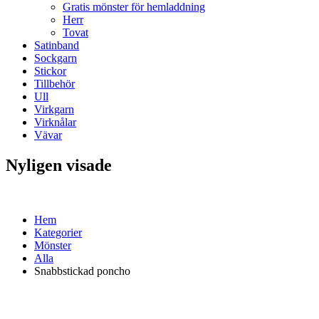
Gratis mönster för hemladdning
Herr
Tovat
Satinband
Sockgarn
Stickor
Tillbehör
Ull
Virkgarn
Virknålar
Vävar
Nyligen visade
Hem
Kategorier
Mönster
Alla
Snabbstickad poncho