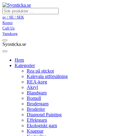
sv / SE / SEK
Konto
Call Us
Varukorg
Syosticka.se
Hem
Kategorier
Rea på stickor
Kalevala utförsälning
REA-korg
Akryl
Blandgarn
Bomull
Brodergarn
Broderier
Diamond Painting
Effektgarn
Ekologiskt garn
Knappar