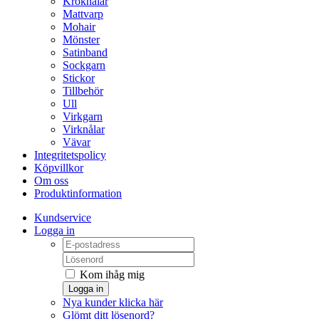
Kroknålar
Mattvarp
Mohair
Mönster
Satinband
Sockgarn
Stickor
Tillbehör
Ull
Virkgarn
Virknålar
Vävar
Integritetspolicy
Köpvillkor
Om oss
Produktinformation
Kundservice
Logga in
Kom ihåg mig
Logga in
Nya kunder klicka här
Glömt ditt lösenord?