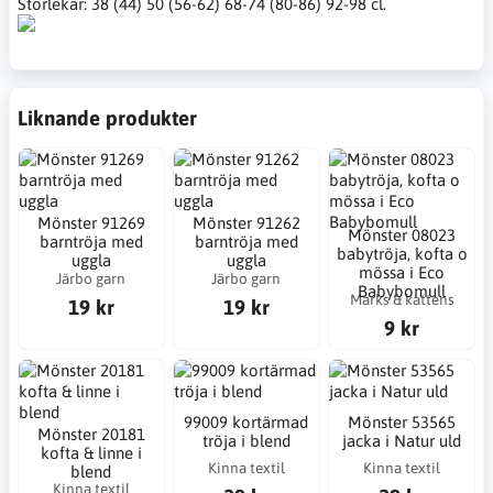
Storlekar: 38 (44) 50 (56-62) 68-74 (80-86) 92-98 cl.
Liknande produkter
Mönster 91269
Mönster 91262
Mönster 08023
barntröja med
barntröja med
babytröja, kofta o
uggla
uggla
mössa i Eco
Järbo garn
Järbo garn
Babybomull
Marks & kattens
19 kr
19 kr
9 kr
99009 kortärmad
Mönster 53565
Mönster 20181
tröja i blend
jacka i Natur uld
kofta & linne i
Kinna textil
Kinna textil
blend
Kinna textil