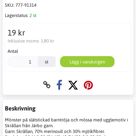
SKU:
777-91314
Lagerstatus:
2 st
19 kr
Inklusive moms:
3,80 kr
Antal
st
Lägg i varukorgen
Beskrivning
Mönster på slätstickad barntröja och mössa med ugglemotiv i
Skrållan från Järbo garn.
Garn: Skrållan, 70% merinoull och 30% mjölkfibrer.