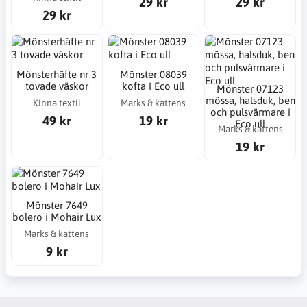
29 kr
29 kr
29 kr
Mönsterhäfte nr 3
Mönster 08039
tovade väskor
kofta i Eco ull
Mönster 07123
mössa, halsduk, ben
Kinna textil
Marks & kattens
och pulsvärmare i
49 kr
19 kr
Eco ull
Marks & kattens
19 kr
Mönster 7649
bolero i Mohair Lux
Marks & kattens
9 kr