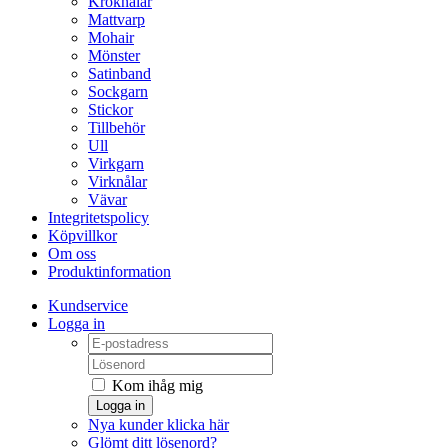
Kroknålar
Mattvarp
Mohair
Mönster
Satinband
Sockgarn
Stickor
Tillbehör
Ull
Virkgarn
Virknålar
Vävar
Integritetspolicy
Köpvillkor
Om oss
Produktinformation
Kundservice
Logga in
Kom ihåg mig
Logga in
Nya kunder klicka här
Glömt ditt lösenord?