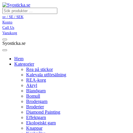
sv / SE / SEK
Konto
Call Us
Varukorg
Syosticka.se
Hem
Kategorier
Rea på stickor
Kalevala utförsälning
REA-korg
Akryl
Blandgarn
Bomull
Brodergarn
Broderier
Diamond Painting
Effektgarn
Ekologiskt garn
Knappar