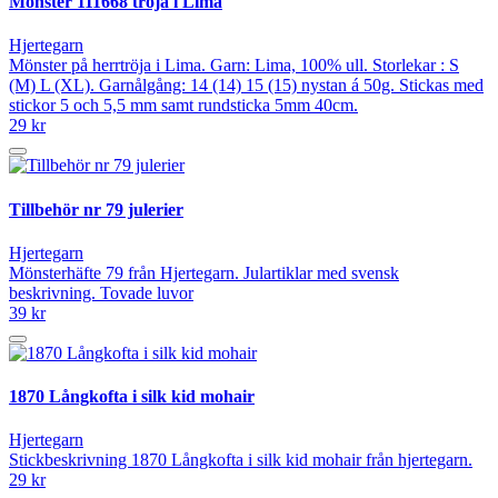
Mönster 111668 tröja i Lima
Hjertegarn
Mönster på herrtröja i Lima. Garn: Lima, 100% ull. Storlekar : S
(M) L (XL). Garnålgång: 14 (14) 15 (15) nystan á 50g. Stickas med
stickor 5 och 5,5 mm samt rundsticka 5mm 40cm.
29 kr
Tillbehör nr 79 julerier
Hjertegarn
Mönsterhäfte 79 från Hjertegarn. Julartiklar med svensk
beskrivning. Tovade luvor
39 kr
1870 Långkofta i silk kid mohair
Hjertegarn
Stickbeskrivning 1870 Långkofta i silk kid mohair från hjertegarn.
29 kr