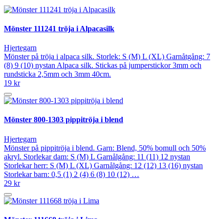
Mönster 111241 tröja i Alpacasilk
Hjertegarn
Mönster på tröja i alpaca silk. Storlek: S (M) L (XL) Garnåtgång: 7
(8) 9 (10) nystan Alpaca silk. Stickas på jumperstickor 3mm och
rundsticka 2,5mm och 3mm 40cm.
19 kr
Mönster 800-1303 pippitröja i blend
Hjertegarn
Mönster på pippitröja i blend. Garn: Blend, 50% bomull och 50%
akryl. Storlekar dam: S (M) L Garnålgång: 11 (11) 12 nystan
Storlekar herr: S (M) L (XL) Garnålgång: 12 (12) 13 (16) nystan
Storlekar barn: 0,5 (1) 2 (4) 6 (8) 10 (12) …
29 kr