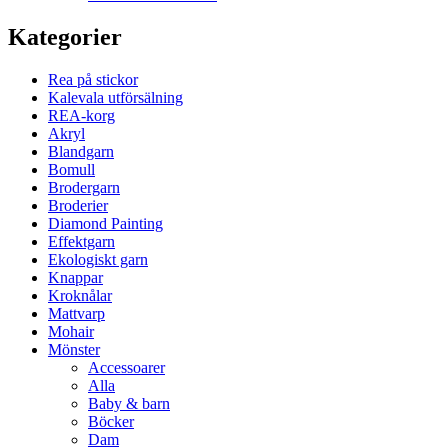
Kategorier
Rea på stickor
Kalevala utförsälning
REA-korg
Akryl
Blandgarn
Bomull
Brodergarn
Broderier
Diamond Painting
Effektgarn
Ekologiskt garn
Knappar
Kroknålar
Mattvarp
Mohair
Mönster
Accessoarer
Alla
Baby & barn
Böcker
Dam