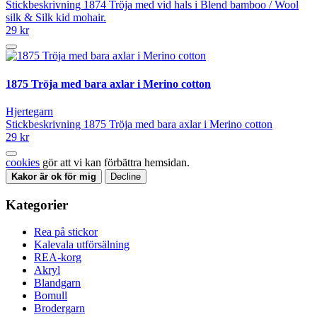
Stickbeskrivning 1874 Tröja med vid hals i Blend bamboo / Wool
silk & Silk kid mohair.
29 kr
1875 Tröja med bara axlar i Merino cotton
Hjertegarn
Stickbeskrivning 1875 Tröja med bara axlar i Merino cotton
29 kr
cookies
gör att vi kan förbättra hemsidan.
Kakor är ok för mig
Decline
Kategorier
Rea på stickor
Kalevala utförsälning
REA-korg
Akryl
Blandgarn
Bomull
Brodergarn