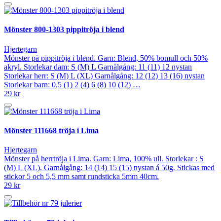
Mönster 800-1303 pippitröja i blend
Hjertegarn
Mönster på pippitröja i blend. Garn: Blend, 50% bomull och 50%
akryl. Storlekar dam: S (M) L Garnålgång: 11 (11) 12 nystan
Storlekar herr: S (M) L (XL) Garnålgång: 12 (12) 13 (16) nystan
Storlekar barn: 0,5 (1) 2 (4) 6 (8) 10 (12) …
29 kr
Mönster 111668 tröja i Lima
Hjertegarn
Mönster på herrtröja i Lima. Garn: Lima, 100% ull. Storlekar : S
(M) L (XL). Garnålgång: 14 (14) 15 (15) nystan á 50g. Stickas med
stickor 5 och 5,5 mm samt rundsticka 5mm 40cm.
29 kr