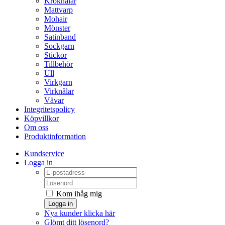
Kroknålar
Mattvarp
Mohair
Mönster
Satinband
Sockgarn
Stickor
Tillbehör
Ull
Virkgarn
Virknålar
Vävar
Integritetspolicy
Köpvillkor
Om oss
Produktinformation
Kundservice
Logga in
Kom ihåg mig
Logga in
Nya kunder klicka här
Glömt ditt lösenord?