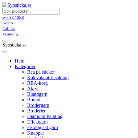
sv / SE / SEK
Konto
Call Us
Varukorg
Syosticka.se
Hem
Kategorier
Rea på stickor
Kalevala utförsälning
REA-korg
Akryl
Blandgarn
Bomull
Brodergarn
Broderier
Diamond Painting
Effektgarn
Ekologiskt garn
Knappar