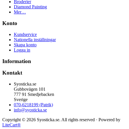
Broderier
Diamond Painting
Mer…
Konto
Kundservice
Nationella inställningar
Skapa konto
Logga in
Information
Kontakt
Syosticka.se
Gubbovägen 101
777 91 Smedjebacken
Sverige
070-6218199 (Patrik)
info@syosticka.se
Copyright © 2026 Syosticka.se. All rights reserved · Powered by
LiteCart®