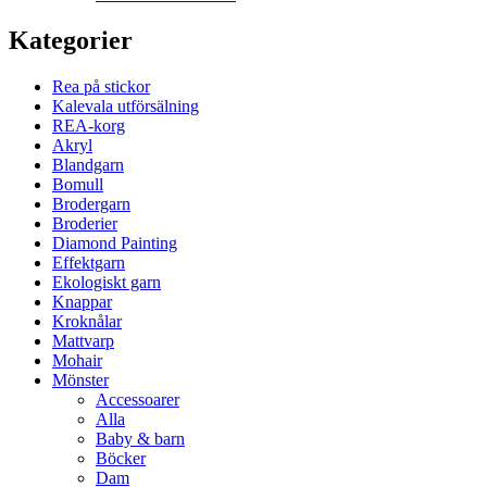
Kategorier
Rea på stickor
Kalevala utförsälning
REA-korg
Akryl
Blandgarn
Bomull
Brodergarn
Broderier
Diamond Painting
Effektgarn
Ekologiskt garn
Knappar
Kroknålar
Mattvarp
Mohair
Mönster
Accessoarer
Alla
Baby & barn
Böcker
Dam