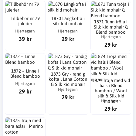
Tillbehör nr 79
1870 Långkofta i
1871 Tunn tröja i
julerier
silk kid mohair
Silk kid mohair &
Hjertegarn
Hjertegarn
Blend bamboo
Hjertegarn
39 kr
29 kr
29 kr
1872 – Linne i
1873 Gry - randig
Blend bamboo
kofta l Lana Cotton
1874 Tröja med vid
Hjertegarn
& Silk kid mohair
hals i Blend
Hjertegarn
29 kr
bamboo / Wool
silk & Silk kid
29 kr
Hjertegarn
mohair
29 kr