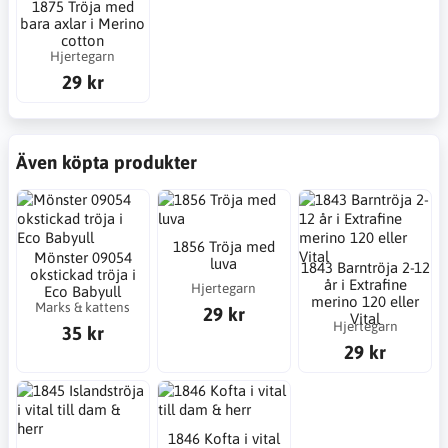
1875 Tröja med
bara axlar i Merino
cotton
Hjertegarn
29 kr
Även köpta produkter
1856 Tröja med
Mönster 09054
luva
1843 Barntröja 2-12
okstickad tröja i
år i Extrafine
Hjertegarn
Eco Babyull
merino 120 eller
Marks & kattens
29 kr
Vital
Hjertegarn
35 kr
29 kr
1846 Kofta i vital