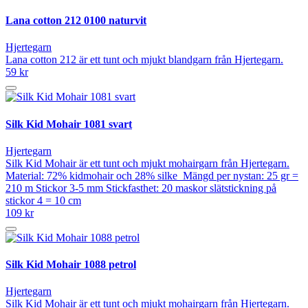
Lana cotton 212 0100 naturvit
Hjertegarn
Lana cotton 212 är ett tunt och mjukt blandgarn från Hjertegarn.
59 kr
Silk Kid Mohair 1081 svart
Hjertegarn
Silk Kid Mohair är ett tunt och mjukt mohairgarn från Hjertegarn.
Material: 72% kidmohair och 28% silke Mängd per nystan: 25 gr =
210 m Stickor 3-5 mm Stickfasthet: 20 maskor slätstickning på
stickor 4 = 10 cm
109 kr
Silk Kid Mohair 1088 petrol
Hjertegarn
Silk Kid Mohair är ett tunt och mjukt mohairgarn från Hjertegarn.