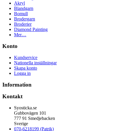
Akryl
Blandgarn
Bomull
Brodergarn
Broderier
Diamond Painting
Mer…
Konto
Kundservice
Nationella inställningar
Skapa konto
Logga in
Information
Kontakt
Syosticka.se
Gubbovägen 101
777 91 Smedjebacken
Sverige
070-6218199 (Patrik)