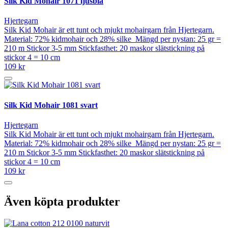
Silk Kid Mohair 1071 ljusblå
Hjertegarn
Silk Kid Mohair är ett tunt och mjukt mohairgarn från Hjertegarn.
Material: 72% kidmohair och 28% silke Mängd per nystan: 25 gr =
210 m Stickor 3-5 mm Stickfasthet: 20 maskor slätstickning på
stickor 4 = 10 cm
109 kr
Silk Kid Mohair 1081 svart
Hjertegarn
Silk Kid Mohair är ett tunt och mjukt mohairgarn från Hjertegarn.
Material: 72% kidmohair och 28% silke Mängd per nystan: 25 gr =
210 m Stickor 3-5 mm Stickfasthet: 20 maskor slätstickning på
stickor 4 = 10 cm
109 kr
Även köpta produkter