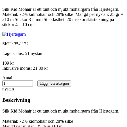
Silk Kid Mohair är ett tunt och mjukt mohairgarn från Hjertegarn.
Material: 72% kidmohair och 28% silke Mängd per nystan: 25 gr =
210 m Stickor 3-5 mm Stickfasthet: 20 maskor slätstickning på
stickor 4 = 10 cm
SKU:
35-1122
Lagerstatus:
51 nystan
109 kr
Inklusive moms:
21,80 kr
Antal
Lägg i varukorgen
nystan
Beskrivning
Silk Kid Mohair är ett tunt och mjukt mohairgarn från Hjertegarn.
Material: 72% kidmohair och 28% silke
Mängd per nystan: 25 gr = 210 m