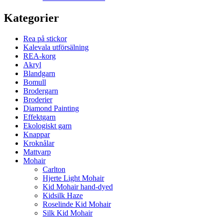
Kategorier
Rea på stickor
Kalevala utförsälning
REA-korg
Akryl
Blandgarn
Bomull
Brodergarn
Broderier
Diamond Painting
Effektgarn
Ekologiskt garn
Knappar
Kroknålar
Mattvarp
Mohair
Carlton
Hjerte Light Mohair
Kid Mohair hand-dyed
Kidsilk Haze
Roselinde Kid Mohair
Silk Kid Mohair