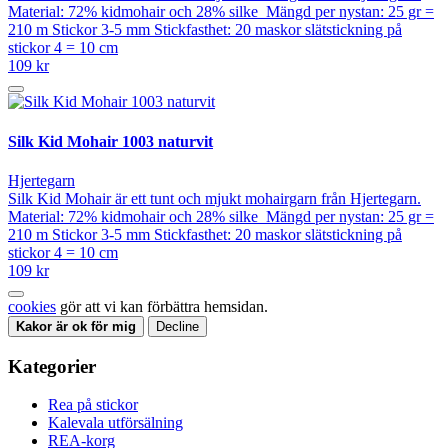
Material: 72% kidmohair och 28% silke Mängd per nystan: 25 gr =
210 m Stickor 3-5 mm Stickfasthet: 20 maskor slätstickning på
stickor 4 = 10 cm
109 kr
Silk Kid Mohair 1003 naturvit
Hjertegarn
Silk Kid Mohair är ett tunt och mjukt mohairgarn från Hjertegarn.
Material: 72% kidmohair och 28% silke Mängd per nystan: 25 gr =
210 m Stickor 3-5 mm Stickfasthet: 20 maskor slätstickning på
stickor 4 = 10 cm
109 kr
cookies
gör att vi kan förbättra hemsidan.
Kakor är ok för mig
Decline
Kategorier
Rea på stickor
Kalevala utförsälning
REA-korg