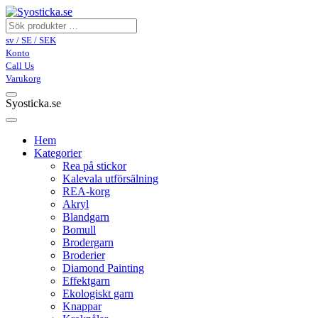
sv / SE / SEK
Konto
Call Us
Varukorg
Syosticka.se
Hem
Kategorier
Rea på stickor
Kalevala utförsälning
REA-korg
Akryl
Blandgarn
Bomull
Brodergarn
Broderier
Diamond Painting
Effektgarn
Ekologiskt garn
Knappar