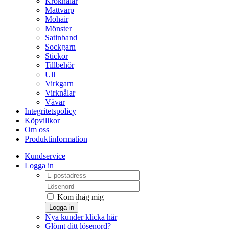
Kroknålar
Mattvarp
Mohair
Mönster
Satinband
Sockgarn
Stickor
Tillbehör
Ull
Virkgarn
Virknålar
Vävar
Integritetspolicy
Köpvillkor
Om oss
Produktinformation
Kundservice
Logga in
Kom ihåg mig
Logga in
Nya kunder klicka här
Glömt ditt lösenord?