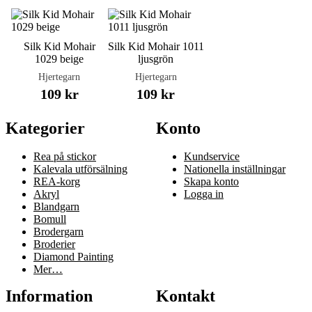
Silk Kid Mohair
Silk Kid Mohair 1011
1029 beige
ljusgrön
Hjertegarn
Hjertegarn
109 kr
109 kr
Kategorier
Konto
Rea på stickor
Kundservice
Kalevala utförsälning
Nationella inställningar
REA-korg
Skapa konto
Akryl
Logga in
Blandgarn
Bomull
Brodergarn
Broderier
Diamond Painting
Mer…
Information
Kontakt