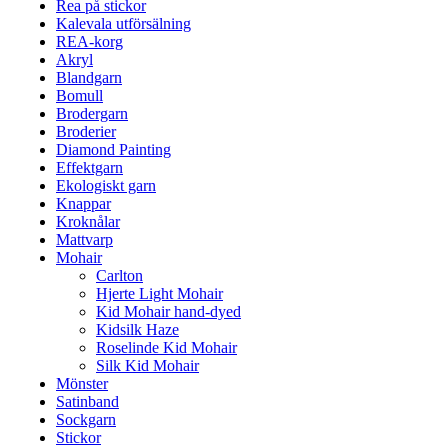
Rea på stickor
Kalevala utförsälning
REA-korg
Akryl
Blandgarn
Bomull
Brodergarn
Broderier
Diamond Painting
Effektgarn
Ekologiskt garn
Knappar
Kroknålar
Mattvarp
Mohair
Carlton
Hjerte Light Mohair
Kid Mohair hand-dyed
Kidsilk Haze
Roselinde Kid Mohair
Silk Kid Mohair
Mönster
Satinband
Sockgarn
Stickor