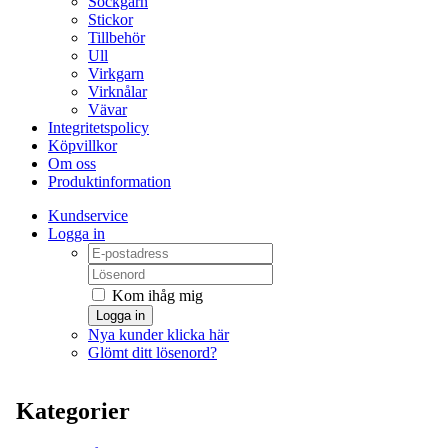
Sockgarn
Stickor
Tillbehör
Ull
Virkgarn
Virknålar
Vävar
Integritetspolicy
Köpvillkor
Om oss
Produktinformation
Kundservice
Logga in
Kom ihåg mig
Logga in
Nya kunder klicka här
Glömt ditt lösenord?
Kategorier