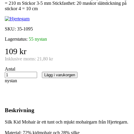
= 210 m Stickor 3-5 mm Stickfasthet: 20 maskor slätstickning på
stickor 4 = 10 cm
SKU:
35-1095
Lagerstatus:
55 nystan
109 kr
Inklusive moms:
21,80 kr
Antal
Lägg i varukorgen
nystan
Beskrivning
Silk Kid Mohair är ett tunt och mjukt mohairgarn från Hjertegarn.
Material: 72% kidmohair och 28% silke