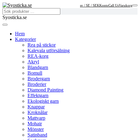
sv / SE / SEK
Konto
Call Us
Varukorg
Syosticka.se
Hem
Kategorier
Rea på stickor
Kalevala utförsälning
REA-korg
Akryl
Blandgarn
Bomull
Brodergarn
Broderier
Diamond Painting
Effektgarn
Ekologiskt garn
Knappar
Kroknålar
Mattvarp
Mohair
Mönster
Satinband