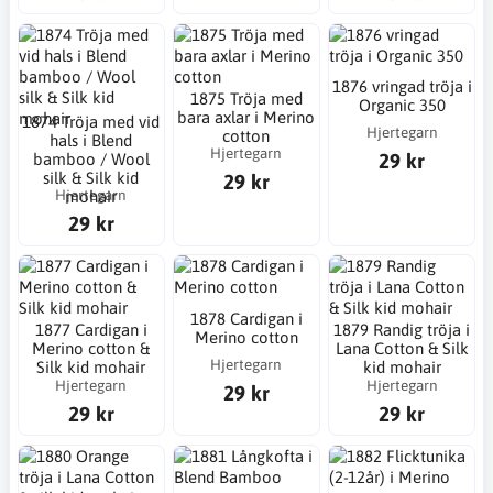
1876 vringad tröja i
1875 Tröja med
Organic 350
bara axlar i Merino
1874 Tröja med vid
Hjertegarn
cotton
hals i Blend
Hjertegarn
29 kr
bamboo / Wool
silk & Silk kid
29 kr
Hjertegarn
mohair
29 kr
1878 Cardigan i
1877 Cardigan i
1879 Randig tröja i
Merino cotton
Merino cotton &
Lana Cotton & Silk
Hjertegarn
Silk kid mohair
kid mohair
Hjertegarn
Hjertegarn
29 kr
29 kr
29 kr