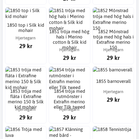
1850 top i Silk kid
mohair
1851 tröja med hög
1852 Mönstrad
hals i Merino
tröja med hög hals i
Hjertegarn
cotton & Silk kid
Extrafine merino
29 kr
mohair
150
Hjertegarn
Hjertegarn
29 kr
29 kr
1855 barnoverall
1853 tröja med
1854 tröja med
Hjertegarn
fläta i Extrafine
rutmönster i
29 kr
merino 150 & Silk
Extrafin merino
kid mohair
eller Tilk tweed
Hjertegarn
Hjertegarn
29 kr
29 kr