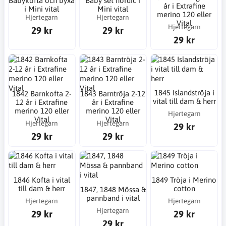
Babykofta och byxa
Baby set nordic i
år i Extrafine
i Mini vital
Mini vital
merino 120 eller
Hjertegarn
Hjertegarn
Vital
Hjertegarn
29 kr
29 kr
29 kr
1845 Islandströja i
1842 Barnkofta 2-
1843 Barntröja 2-12
vital till dam & herr
12 år i Extrafine
år i Extrafine
merino 120 eller
merino 120 eller
Hjertegarn
Vital
Vital
Hjertegarn
Hjertegarn
29 kr
29 kr
29 kr
1846 Kofta i vital
1849 Tröja i Merino
till dam & herr
cotton
1847, 1848 Mössa &
pannband i vital
Hjertegarn
Hjertegarn
Hjertegarn
29 kr
29 kr
29 kr