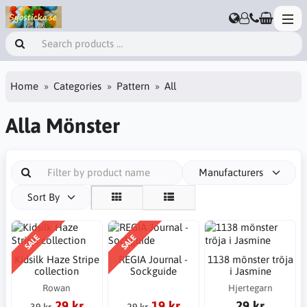
Home
Categories
Pattern
All
Alla Mönster
Manufacturers
Sort By
SALE
SALE
Kidsilk Haze Stripe
REGIA Journal -
1138 mönster tröja
collection
Sockguide
i Jasmine
Rowan
Hjertegarn
29 kr
19 kr
29 kr