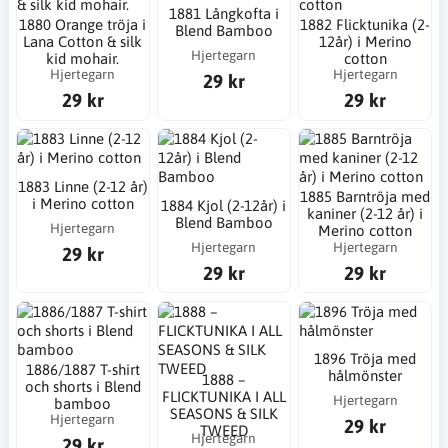
1881 Långkofta i
1880 Orange tröja i
1882 Flicktunika (2-
Blend Bamboo
Lana Cotton & silk
12år) i Merino
Hjertegarn
kid mohair.
cotton
Hjertegarn
Hjertegarn
29 kr
29 kr
29 kr
1883 Linne (2-12 år)
1885 Barntröja med
i Merino cotton
1884 Kjol (2-12år) i
kaniner (2-12 år) i
Blend Bamboo
Hjertegarn
Merino cotton
Hjertegarn
Hjertegarn
29 kr
29 kr
29 kr
1896 Tröja med
1886/1887 T-shirt
hålmönster
1888 –
och shorts i Blend
FLICKTUNIKA I ALL
Hjertegarn
bamboo
SEASONS & SILK
Hjertegarn
29 kr
TWEED
Hjertegarn
29 kr