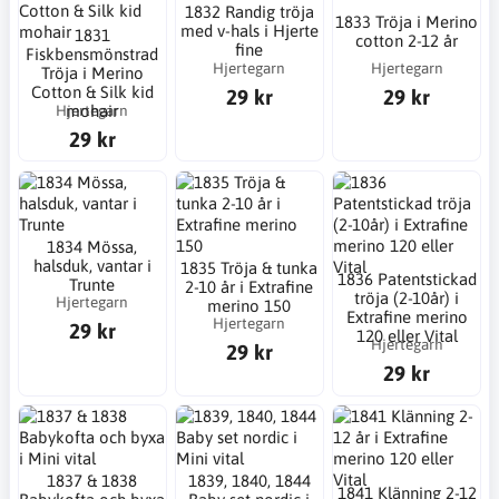
1832 Randig tröja
1833 Tröja i Merino
med v-hals i Hjerte
1831
cotton 2-12 år
fine
Fiskbensmönstrad
Hjertegarn
Hjertegarn
Tröja i Merino
Cotton & Silk kid
29 kr
29 kr
Hjertegarn
mohair
29 kr
1834 Mössa,
halsduk, vantar i
1835 Tröja & tunka
1836 Patentstickad
Trunte
2-10 år i Extrafine
tröja (2-10år) i
Hjertegarn
merino 150
Extrafine merino
Hjertegarn
29 kr
120 eller Vital
Hjertegarn
29 kr
29 kr
1837 & 1838
1839, 1840, 1844
1841 Klänning 2-12