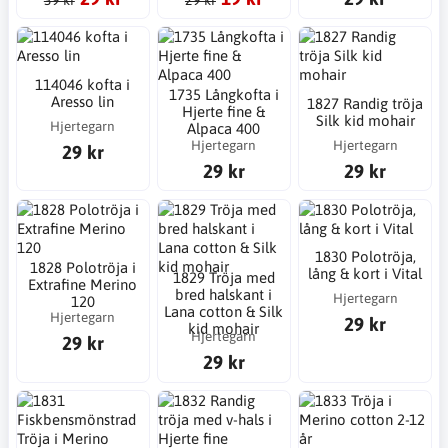
39 kr
29 kr
114046 kofta i
1735 Långkofta i
Aresso lin
1827 Randig tröja
Hjerte fine &
Silk kid mohair
Hjertegarn
Alpaca 400
Hjertegarn
Hjertegarn
29 kr
29 kr
29 kr
1830 Polotröja,
1828 Polotröja i
lång & kort i Vital
1829 Tröja med
Extrafine Merino
bred halskant i
Hjertegarn
120
Lana cotton & Silk
Hjertegarn
29 kr
kid mohair
Hjertegarn
29 kr
29 kr