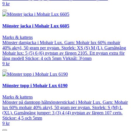
9 kr
Mönster jacka i Mohair Lux 6605
Marks & kattens
Mönster damjacka i Mohair Lux. Garn: Mohair lux 60% mohair
40% akryl, 50 gram per nystan. Storlek: XS (S) M (L). Garnåtgång
Mohair lux: 5 (5) 6 (6) nytstan av färgen 2105. Ett nystan extra för
lång modell Stickor: 4 och 5mm Virknål: 3½mm
9 kr
Mönster topp i Mohair Lux 6190
Marks & kattens
Mönster på damtopp hålmönsterstickad i Mohair Lux. Garn: Mohair
lux 60% mohair 40% akryl, 50 gram per nystan. Storlek: S (M) L
(XL). Garnåtgång jumper: 3 (3) 4 (4) nytstan av färgen 107 ceris.
Stickor: 4,5 och 5mm
9 kr