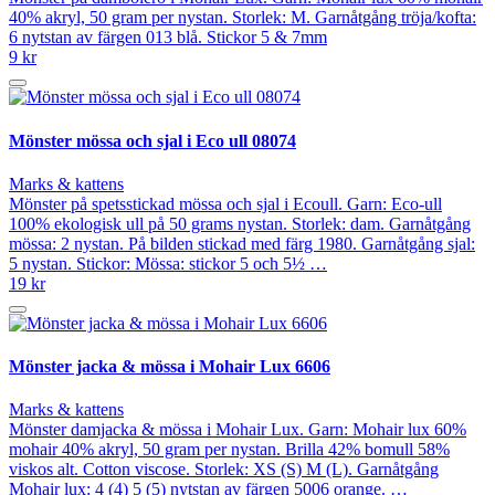
40% akryl, 50 gram per nystan. Storlek: M. Garnåtgång tröja/kofta:
6 nytstan av färgen 013 blå. Stickor 5 & 7mm
9 kr
Mönster mössa och sjal i Eco ull 08074
Marks & kattens
Mönster på spetsstickad mössa och sjal i Ecoull. Garn: Eco-ull
100% ekologisk ull på 50 grams nystan. Storlek: dam. Garnåtgång
mössa: 2 nystan. På bilden stickad med färg 1980. Garnåtgång sjal:
5 nystan. Stickor: Mössa: stickor 5 och 5½ …
19 kr
Mönster jacka & mössa i Mohair Lux 6606
Marks & kattens
Mönster damjacka & mössa i Mohair Lux. Garn: Mohair lux 60%
mohair 40% akryl, 50 gram per nystan. Brilla 42% bomull 58%
viskos alt. Cotton viscose. Storlek: XS (S) M (L). Garnåtgång
Mohair lux: 4 (4) 5 (5) nytstan av färgen 5006 orange. …