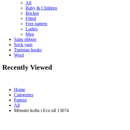
All
Baby & Children
Böcker
Filted
Free pattern
Ladies
Men
Satin ribbon
Sock yarn
Tunisian hooks
Wool
Recently Viewed
Home
Categories
Pattern
All
Mönster kofta i Eco ull 13074