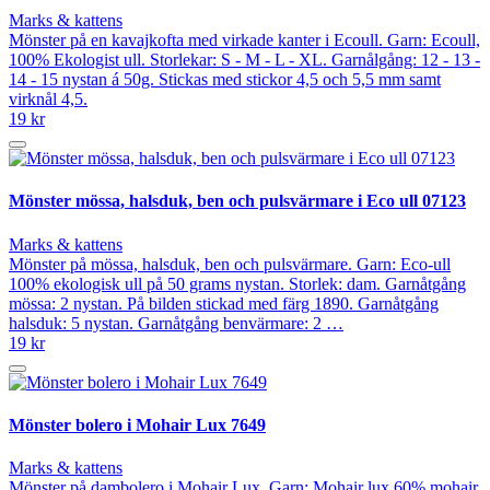
Marks & kattens
Mönster på en kavajkofta med virkade kanter i Ecoull. Garn: Ecoull,
100% Ekologist ull. Storlekar: S - M - L - XL. Garnålgång: 12 - 13 -
14 - 15 nystan á 50g. Stickas med stickor 4,5 och 5,5 mm samt
virknål 4,5.
19 kr
Mönster mössa, halsduk, ben och pulsvärmare i Eco ull 07123
Marks & kattens
Mönster på mössa, halsduk, ben och pulsvärmare. Garn: Eco-ull
100% ekologisk ull på 50 grams nystan. Storlek: dam. Garnåtgång
mössa: 2 nystan. På bilden stickad med färg 1890. Garnåtgång
halsduk: 5 nystan. Garnåtgång benvärmare: 2 …
19 kr
Mönster bolero i Mohair Lux 7649
Marks & kattens
Mönster på dambolero i Mohair Lux. Garn: Mohair lux 60% mohair