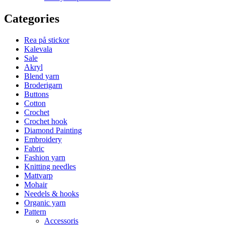
Categories
Rea på stickor
Kalevala
Sale
Akryl
Blend yarn
Broderigarn
Buttons
Cotton
Crochet
Crochet hook
Diamond Painting
Embroidery
Fabric
Fashion yarn
Knitting needles
Mattvarp
Mohair
Needels & hooks
Organic yarn
Pattern
Accessoris