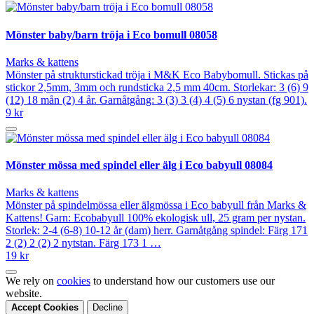
Mönster baby/barn tröja i Eco bomull 08058
Marks & kattens
Mönster på strukturstickad tröja i M&K Eco Babybomull. Stickas på
stickor 2,5mm, 3mm och rundsticka 2,5 mm 40cm. Storlekar: 3 (6) 9
(12) 18 mån (2) 4 år. Garnåtgång: 3 (3) 3 (4) 4 (5) 6 nystan (fg 901).
9 kr
Mönster mössa med spindel eller älg i Eco babyull 08084
Marks & kattens
Mönster på spindelmössa eller älgmössa i Eco babyull från Marks &
Kattens! Garn: Ecobabyull 100% ekologisk ull, 25 gram per nystan.
Storlek: 2-4 (6-8) 10-12 år (dam) herr. Garnåtgång spindel: Färg 171
2 (2) 2 (2) 2 nytstan. Färg 173 1 …
19 kr
We rely on
cookies
to understand how our customers use our
website.
Accept Cookies
Decline