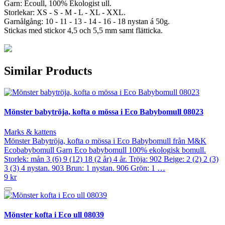
Garn: Ecoull, 100% Ekologist ull.
Storlekar: XS - S - M - L - XL - XXL.
Garnålgång: 10 - 11 - 13 - 14 - 16 - 18 nystan á 50g.
Stickas med stickor 4,5 och 5,5 mm samt flätticka.
Similar Products
Mönster babytröja, kofta o mössa i Eco Babybomull 08023
Marks & kattens
Mönster Babytröja, kofta o mössa i Eco Babybomull från M&K
Ecobabybomull Garn Eco babybomull 100% ekologisk bomull.
Storlek: mån 3 (6) 9 (12) 18 (2 år) 4 år. Tröja: 902 Beige: 2 (2) 2 (3)
3 (3) 4 nystan. 903 Brun: 1 nystan. 906 Grön: 1 …
9 kr
Mönster kofta i Eco ull 08039