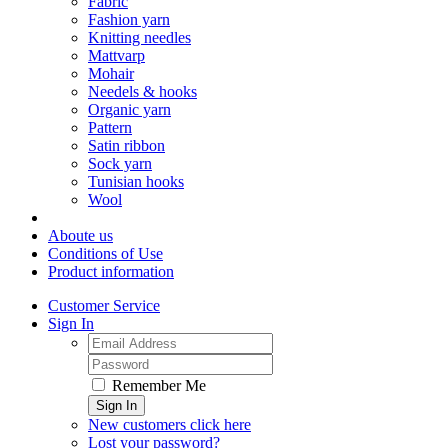
Fabric
Fashion yarn
Knitting needles
Mattvarp
Mohair
Needels & hooks
Organic yarn
Pattern
Satin ribbon
Sock yarn
Tunisian hooks
Wool
Aboute us
Conditions of Use
Product information
Customer Service
Sign In
Remember Me
Sign In
New customers click here
Lost your password?