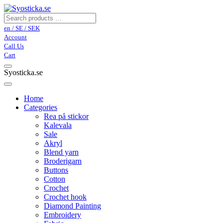
en / SE / SEK
Account
Call Us
Cart
Syosticka.se
Home
Categories
Rea på stickor
Kalevala
Sale
Akryl
Blend yarn
Broderigarn
Buttons
Cotton
Crochet
Crochet hook
Diamond Painting
Embroidery