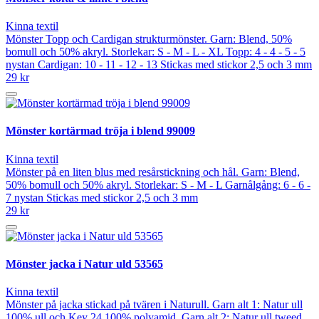
Kinna textil
Mönster Topp och Cardigan strukturmönster. Garn: Blend, 50%
bomull och 50% akryl. Storlekar: S - M - L - XL Topp: 4 - 4 - 5 - 5
nystan Cardigan: 10 - 11 - 12 - 13 Stickas med stickor 2,5 och 3 mm
29 kr
Mönster kortärmad tröja i blend 99009
Kinna textil
Mönster på en liten blus med resårstickning och hål. Garn: Blend,
50% bomull och 50% akryl. Storlekar: S - M - L Garnålgång: 6 - 6 -
7 nystan Stickas med stickor 2,5 och 3 mm
29 kr
Mönster jacka i Natur uld 53565
Kinna textil
Mönster på jacka stickad på tvären i Naturull. Garn alt 1: Natur ull
100% ull och Key 24 100% polyamid. Garn alt 2: Natur ull tweed