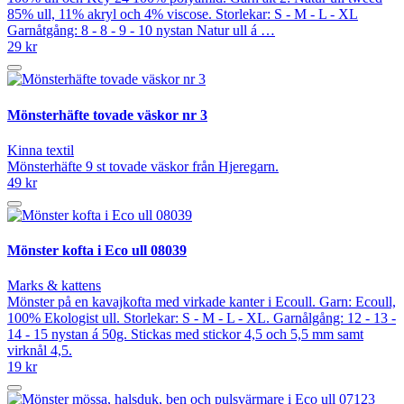
85% ull, 11% akryl och 4% viscose. Storlekar: S - M - L - XL
Garnåtgång: 8 - 8 - 9 - 10 nystan Natur ull á …
29 kr
Mönsterhäfte tovade väskor nr 3
Kinna textil
Mönsterhäfte 9 st tovade väskor från Hjeregarn.
49 kr
Mönster kofta i Eco ull 08039
Marks & kattens
Mönster på en kavajkofta med virkade kanter i Ecoull. Garn: Ecoull,
100% Ekologist ull. Storlekar: S - M - L - XL. Garnålgång: 12 - 13 -
14 - 15 nystan á 50g. Stickas med stickor 4,5 och 5,5 mm samt
virknål 4,5.
19 kr