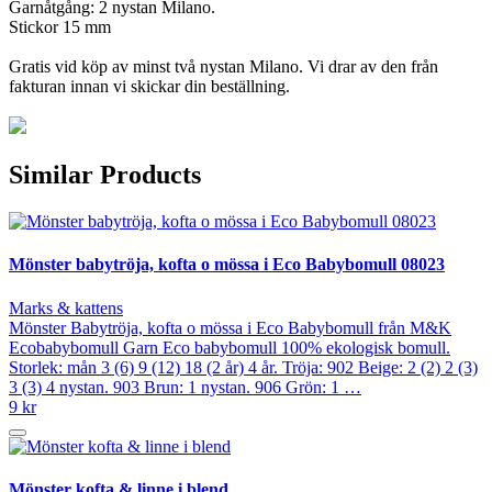
Garnåtgång: 2 nystan Milano.
Stickor 15 mm
Gratis vid köp av minst två nystan Milano. Vi drar av den från
fakturan innan vi skickar din beställning.
Similar Products
Mönster babytröja, kofta o mössa i Eco Babybomull 08023
Marks & kattens
Mönster Babytröja, kofta o mössa i Eco Babybomull från M&K
Ecobabybomull Garn Eco babybomull 100% ekologisk bomull.
Storlek: mån 3 (6) 9 (12) 18 (2 år) 4 år. Tröja: 902 Beige: 2 (2) 2 (3)
3 (3) 4 nystan. 903 Brun: 1 nystan. 906 Grön: 1 …
9 kr
Mönster kofta & linne i blend