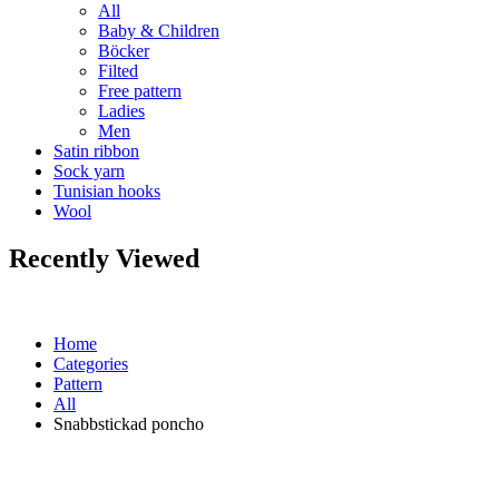
All
Baby & Children
Böcker
Filted
Free pattern
Ladies
Men
Satin ribbon
Sock yarn
Tunisian hooks
Wool
Recently Viewed
Home
Categories
Pattern
All
Snabbstickad poncho