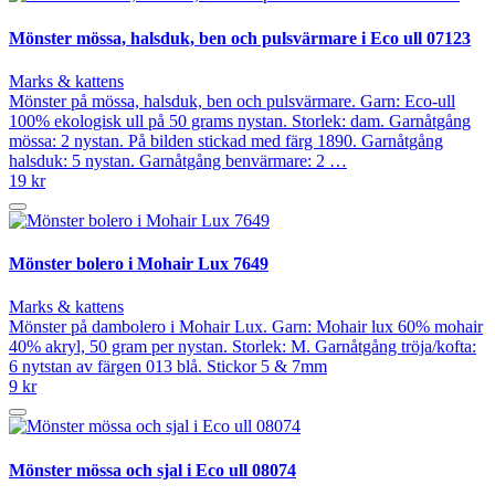
Mönster mössa, halsduk, ben och pulsvärmare i Eco ull 07123
Marks & kattens
Mönster på mössa, halsduk, ben och pulsvärmare. Garn: Eco-ull
100% ekologisk ull på 50 grams nystan. Storlek: dam. Garnåtgång
mössa: 2 nystan. På bilden stickad med färg 1890. Garnåtgång
halsduk: 5 nystan. Garnåtgång benvärmare: 2 …
19 kr
Mönster bolero i Mohair Lux 7649
Marks & kattens
Mönster på dambolero i Mohair Lux. Garn: Mohair lux 60% mohair
40% akryl, 50 gram per nystan. Storlek: M. Garnåtgång tröja/kofta:
6 nytstan av färgen 013 blå. Stickor 5 & 7mm
9 kr
Mönster mössa och sjal i Eco ull 08074