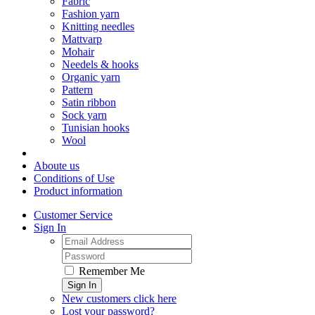
Fabric
Fashion yarn
Knitting needles
Mattvarp
Mohair
Needels & hooks
Organic yarn
Pattern
Satin ribbon
Sock yarn
Tunisian hooks
Wool
Aboute us
Conditions of Use
Product information
Customer Service
Sign In
Remember Me
Sign In
New customers click here
Lost your password?