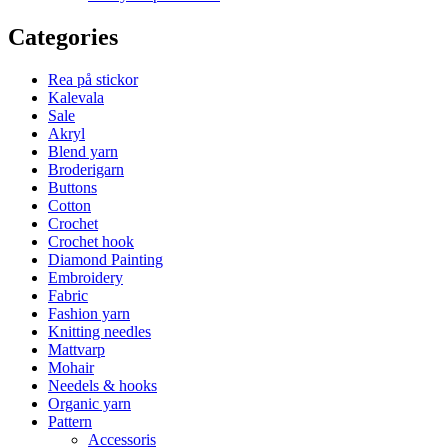
Categories
Rea på stickor
Kalevala
Sale
Akryl
Blend yarn
Broderigarn
Buttons
Cotton
Crochet
Crochet hook
Diamond Painting
Embroidery
Fabric
Fashion yarn
Knitting needles
Mattvarp
Mohair
Needels & hooks
Organic yarn
Pattern
Accessoris