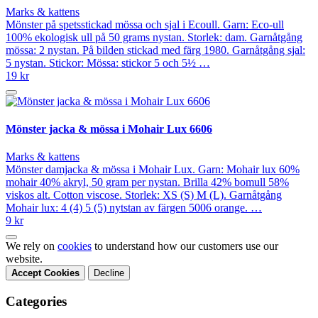
Marks & kattens
Mönster på spetsstickad mössa och sjal i Ecoull. Garn: Eco-ull
100% ekologisk ull på 50 grams nystan. Storlek: dam. Garnåtgång
mössa: 2 nystan. På bilden stickad med färg 1980. Garnåtgång sjal:
5 nystan. Stickor: Mössa: stickor 5 och 5½ …
19 kr
Mönster jacka & mössa i Mohair Lux 6606
Marks & kattens
Mönster damjacka & mössa i Mohair Lux. Garn: Mohair lux 60%
mohair 40% akryl, 50 gram per nystan. Brilla 42% bomull 58%
viskos alt. Cotton viscose. Storlek: XS (S) M (L). Garnåtgång
Mohair lux: 4 (4) 5 (5) nytstan av färgen 5006 orange. …
9 kr
We rely on
cookies
to understand how our customers use our
website.
Accept Cookies
Decline
Categories