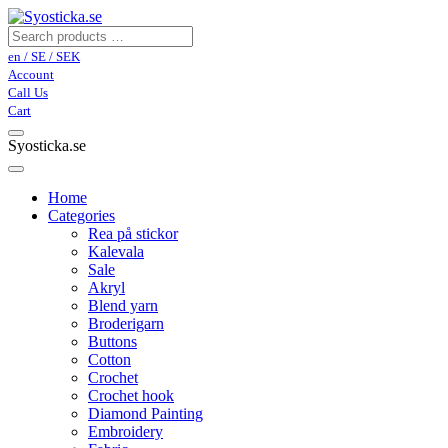
en / SE / SEK
Account
Call Us
Cart
Syosticka.se
Home
Categories
Rea på stickor
Kalevala
Sale
Akryl
Blend yarn
Broderigarn
Buttons
Cotton
Crochet
Crochet hook
Diamond Painting
Embroidery