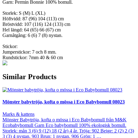
Garn: Permin Bonnie 100% bomull.
Storlek: S (M) L (XL)
Höftvidd: 87 (96) 104 (113) cm
Bröstvidd: 107 (116) 124 (133) cm
Hel längd: 64 (65) 66 (67) cm
Garnåtgång: 6 (6) 7 (8) nystan.
Stickor:
Jumperstickor: 7 och 8 mm.
Rundstickor: 7mm 40 & 60 cm
Similar Products
Mönster babytröja, kofta o mössa i Eco Babybomull 08023
Marks & kattens
Mönster Babytröja, kofta o mössa i Eco Babybomull från M&K
Ecobabybomull Garn Eco babybomull 100% ekologisk bomull.
Storlek: mån 3 (6) 9 (12) 18 (2 år) 4 år. Tröja: 902 Beige: 2 (2) 2 (3)
3 (3) 4 nystan. 903 Brun: 1 nystan. 906 Grön: 1 …