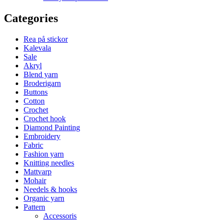
Categories
Rea på stickor
Kalevala
Sale
Akryl
Blend yarn
Broderigarn
Buttons
Cotton
Crochet
Crochet hook
Diamond Painting
Embroidery
Fabric
Fashion yarn
Knitting needles
Mattvarp
Mohair
Needels & hooks
Organic yarn
Pattern
Accessoris