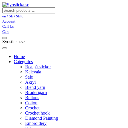
en / SE / SEK
Account
Call Us
Cart
Syosticka.se
Home
Categories
Rea på stickor
Kalevala
Sale
Akryl
Blend yarn
Broderigarn
Buttons
Cotton
Crochet
Crochet hook
Diamond Painting
Embroidery