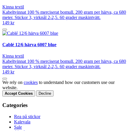
Kinna textil
Kabeltvinnat 100 % merciserat bomull. 200 gram per härva, ca 680
meter. Stickor 3, virknål 2-2,5. 60 grader maskintvätt.
149 kr
Cablé 12/6 härva 6007 blue
Kinna textil
Kabeltvinnat 100 % merciserat bomull. 200 gram per härva, ca 680
meter. Stickor 3, virknål 2-2,5. 60 grader maskintvätt.
149 kr
We rely on
cookies
to understand how our customers use our
website.
Accept Cookies
Decline
Categories
Rea på stickor
Kalevala
Sale