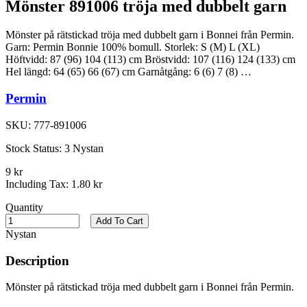
Mönster 891006 tröja med dubbelt garn
Mönster på rätstickad tröja med dubbelt garn i Bonnei från Permin.
Garn: Permin Bonnie 100% bomull. Storlek: S (M) L (XL)
Höftvidd: 87 (96) 104 (113) cm Bröstvidd: 107 (116) 124 (133) cm
Hel längd: 64 (65) 66 (67) cm Garnåtgång: 6 (6) 7 (8) …
Permin
SKU:
777-891006
Stock Status:
3 Nystan
9 kr
Including Tax:
1.80 kr
Quantity
Add To Cart
Nystan
Description
Mönster på rätstickad tröja med dubbelt garn i Bonnei från Permin.