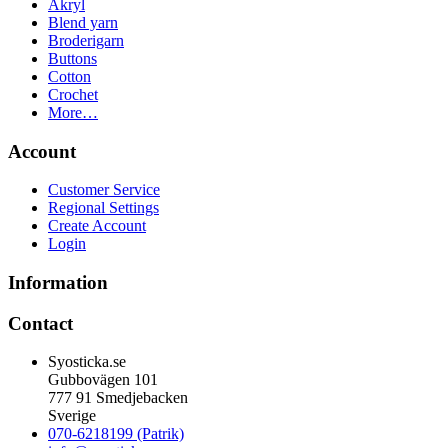
Akryl
Blend yarn
Broderigarn
Buttons
Cotton
Crochet
More…
Account
Customer Service
Regional Settings
Create Account
Login
Information
Contact
Syosticka.se
Gubbovägen 101
777 91 Smedjebacken
Sverige
070-6218199 (Patrik)