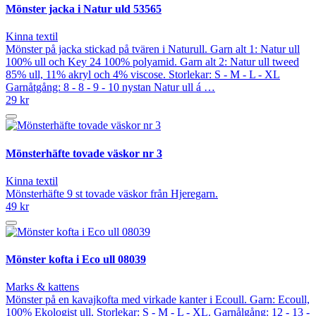
Mönster jacka i Natur uld 53565
Kinna textil
Mönster på jacka stickad på tvären i Naturull. Garn alt 1: Natur ull
100% ull och Key 24 100% polyamid. Garn alt 2: Natur ull tweed
85% ull, 11% akryl och 4% viscose. Storlekar: S - M - L - XL
Garnåtgång: 8 - 8 - 9 - 10 nystan Natur ull á …
29 kr
Mönsterhäfte tovade väskor nr 3
Kinna textil
Mönsterhäfte 9 st tovade väskor från Hjeregarn.
49 kr
Mönster kofta i Eco ull 08039
Marks & kattens
Mönster på en kavajkofta med virkade kanter i Ecoull. Garn: Ecoull,
100% Ekologist ull. Storlekar: S - M - L - XL. Garnålgång: 12 - 13 -