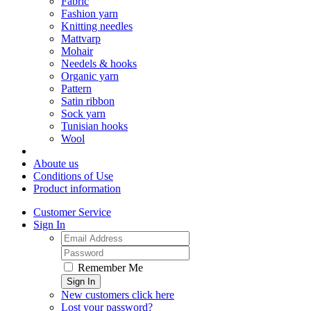
Fabric
Fashion yarn
Knitting needles
Mattvarp
Mohair
Needels & hooks
Organic yarn
Pattern
Satin ribbon
Sock yarn
Tunisian hooks
Wool
Aboute us
Conditions of Use
Product information
Customer Service
Sign In
Remember Me
Sign In
New customers click here
Lost your password?