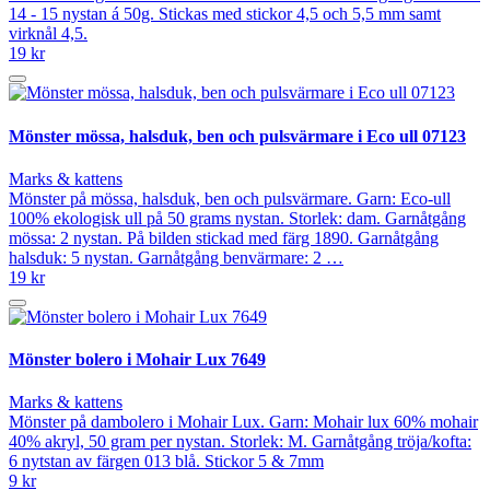
14 - 15 nystan á 50g. Stickas med stickor 4,5 och 5,5 mm samt
virknål 4,5.
19 kr
Mönster mössa, halsduk, ben och pulsvärmare i Eco ull 07123
Marks & kattens
Mönster på mössa, halsduk, ben och pulsvärmare. Garn: Eco-ull
100% ekologisk ull på 50 grams nystan. Storlek: dam. Garnåtgång
mössa: 2 nystan. På bilden stickad med färg 1890. Garnåtgång
halsduk: 5 nystan. Garnåtgång benvärmare: 2 …
19 kr
Mönster bolero i Mohair Lux 7649
Marks & kattens
Mönster på dambolero i Mohair Lux. Garn: Mohair lux 60% mohair
40% akryl, 50 gram per nystan. Storlek: M. Garnåtgång tröja/kofta:
6 nytstan av färgen 013 blå. Stickor 5 & 7mm
9 kr