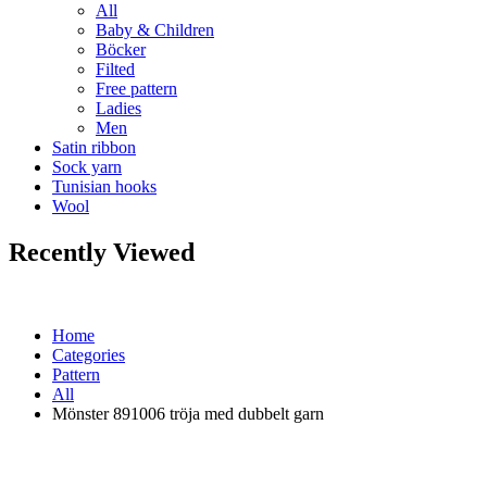
All
Baby & Children
Böcker
Filted
Free pattern
Ladies
Men
Satin ribbon
Sock yarn
Tunisian hooks
Wool
Recently Viewed
Home
Categories
Pattern
All
Mönster 891006 tröja med dubbelt garn