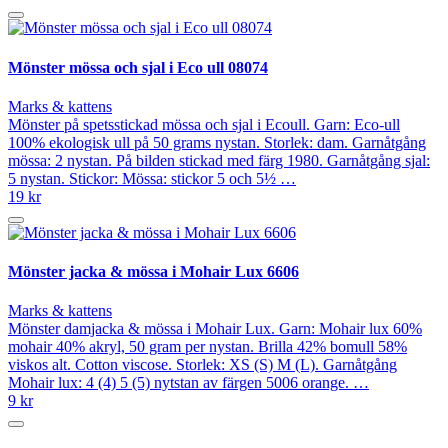
Mönster mössa och sjal i Eco ull 08074
Marks & kattens
Mönster på spetsstickad mössa och sjal i Ecoull. Garn: Eco-ull
100% ekologisk ull på 50 grams nystan. Storlek: dam. Garnåtgång
mössa: 2 nystan. På bilden stickad med färg 1980. Garnåtgång sjal:
5 nystan. Stickor: Mössa: stickor 5 och 5½ …
19 kr
Mönster jacka & mössa i Mohair Lux 6606
Marks & kattens
Mönster damjacka & mössa i Mohair Lux. Garn: Mohair lux 60%
mohair 40% akryl, 50 gram per nystan. Brilla 42% bomull 58%
viskos alt. Cotton viscose. Storlek: XS (S) M (L). Garnåtgång
Mohair lux: 4 (4) 5 (5) nytstan av färgen 5006 orange. …
9 kr