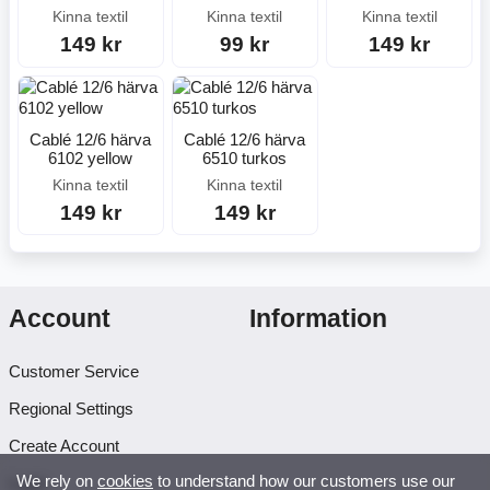
Kinna textil
Kinna textil
Kinna textil
149 kr
99 kr
149 kr
Cablé 12/6 härva
Cablé 12/6 härva
6102 yellow
6510 turkos
Kinna textil
Kinna textil
149 kr
149 kr
Account
Information
Customer Service
Regional Settings
Create Account
We rely on
cookies
to understand how our customers use our
Login