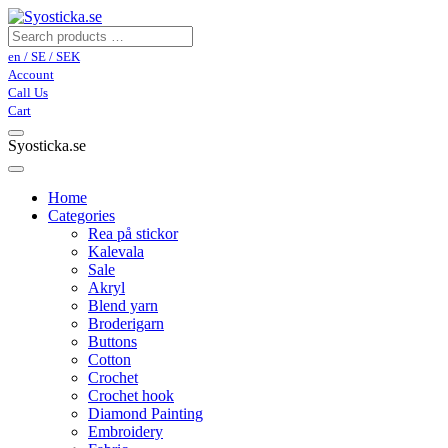
en / SE / SEK
Account
Call Us
Cart
Syosticka.se
Home
Categories
Rea på stickor
Kalevala
Sale
Akryl
Blend yarn
Broderigarn
Buttons
Cotton
Crochet
Crochet hook
Diamond Painting
Embroidery