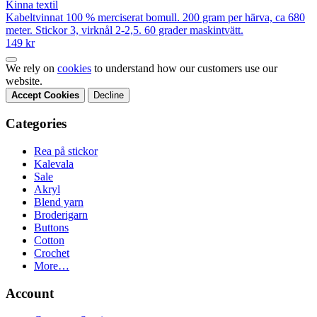
Kinna textil
Kabeltvinnat 100 % merciserat bomull. 200 gram per härva, ca 680
meter. Stickor 3, virknål 2-2,5. 60 grader maskintvätt.
149 kr
We rely on
cookies
to understand how our customers use our
website.
Accept Cookies
Decline
Categories
Rea på stickor
Kalevala
Sale
Akryl
Blend yarn
Broderigarn
Buttons
Cotton
Crochet
More…
Account