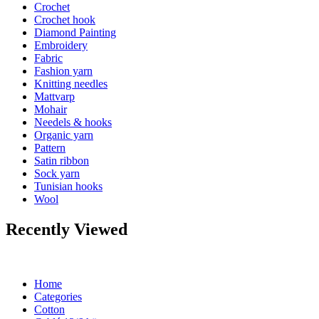
Crochet
Crochet hook
Diamond Painting
Embroidery
Fabric
Fashion yarn
Knitting needles
Mattvarp
Mohair
Needels & hooks
Organic yarn
Pattern
Satin ribbon
Sock yarn
Tunisian hooks
Wool
Recently Viewed
Home
Categories
Cotton