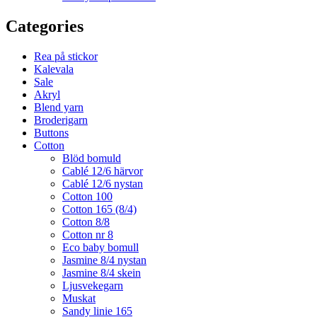
Categories
Rea på stickor
Kalevala
Sale
Akryl
Blend yarn
Broderigarn
Buttons
Cotton
Blöd bomuld
Cablé 12/6 härvor
Cablé 12/6 nystan
Cotton 100
Cotton 165 (8/4)
Cotton 8/8
Cotton nr 8
Eco baby bomull
Jasmine 8/4 nystan
Jasmine 8/4 skein
Ljusvekegarn
Muskat
Sandy linie 165