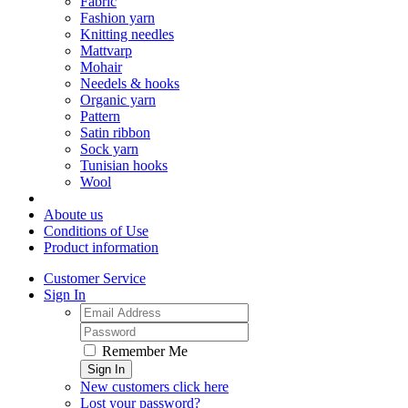
Fabric
Fashion yarn
Knitting needles
Mattvarp
Mohair
Needels & hooks
Organic yarn
Pattern
Satin ribbon
Sock yarn
Tunisian hooks
Wool
Aboute us
Conditions of Use
Product information
Customer Service
Sign In
Remember Me
Sign In
New customers click here
Lost your password?