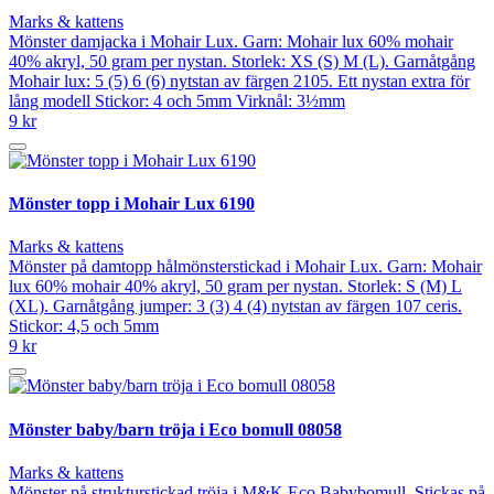
Marks & kattens
Mönster damjacka i Mohair Lux. Garn: Mohair lux 60% mohair
40% akryl, 50 gram per nystan. Storlek: XS (S) M (L). Garnåtgång
Mohair lux: 5 (5) 6 (6) nytstan av färgen 2105. Ett nystan extra för
lång modell Stickor: 4 och 5mm Virknål: 3½mm
9 kr
Mönster topp i Mohair Lux 6190
Marks & kattens
Mönster på damtopp hålmönsterstickad i Mohair Lux. Garn: Mohair
lux 60% mohair 40% akryl, 50 gram per nystan. Storlek: S (M) L
(XL). Garnåtgång jumper: 3 (3) 4 (4) nytstan av färgen 107 ceris.
Stickor: 4,5 och 5mm
9 kr
Mönster baby/barn tröja i Eco bomull 08058
Marks & kattens
Mönster på strukturstickad tröja i M&K Eco Babybomull. Stickas på