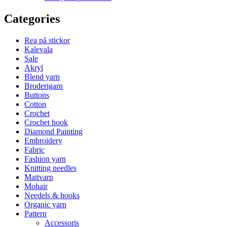
Categories
Rea på stickor
Kalevala
Sale
Akryl
Blend yarn
Broderigarn
Buttons
Cotton
Crochet
Crochet hook
Diamond Painting
Embroidery
Fabric
Fashion yarn
Knitting needles
Mattvarp
Mohair
Needels & hooks
Organic yarn
Pattern
Accessoris