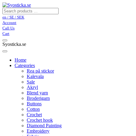
en / SE / SEK
Account
Call Us
Cart
Syosticka.se
Home
Categories
Rea på stickor
Kalevala
Sale
Akryl
Blend yarn
Broderigarn
Buttons
Cotton
Crochet
Crochet hook
Diamond Painting
Embroidery