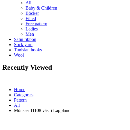
All
Baby & Children
Böcker
Filted
Free pattern
Ladies
Men
Satin ribbon
Sock yarn
Tunisian hooks
Wool
Recently Viewed
Home
Categories
Pattern
All
Mönster 11108 väst i Lappland