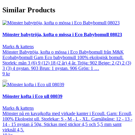
Similar Products
Mönster babytröja, kofta o mössa i Eco Babybomull 08023
Marks & kattens
Mönster Babytröja, kofta o mössa i Eco Babybomull från M&K
Ecobabybomull Garn Eco babybomull 100% ekologisk bomull.
Storlek: mån 3 (6) 9 (12) 18 (2 år) 4 år. Tröja: 902 Beige: 2 (2) 2 (3)
3 (3) 4 nystan. 903 Brun: 1 nystan. 906 Grön: 1 …
9 kr
Mönster kofta i Eco ull 08039
Marks & kattens
Mönster på en kavajkofta med virkade kanter i Ecoull. Garn: Ecoull,
100% Ekologist ull. Storlekar: S - M - L - XL. Garnålgång: 12 - 13 -
14 - 15 nystan á 50g. Stickas med stickor 4,5 och 5,5 mm samt
virknål 4,5.