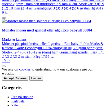
stickor 2,5mm, 3mm och rundsticka 2,5 mm 40cm. Storlekar: 3 (6) 9
(12) 18 mån (2) 4 år. Garnåtgång: 3 (3) 3 (4) 4 (5) 6 nystan (fg 901).
9 kr
Mönster mössa med spindel eller älg i Eco babyull 08084
Marks & kattens
Mönster på spindelmössa eller älgmössa i Eco babyull från Marks &
Kattens! Garn: Ecobabyull 100% ekologisk ull, 25 gram per nystan.
Storlek: 2-4 (6-8) 10-12 år (dam) herr. Garnåtgång spindel: Färg 171
2 (2) 2 (2) 2 nytstan. Färg 173 1 …
19 kr
We rely on
cookies
to understand how our customers use our
website.
Accept Cookies
Decline
Categories
Rea på stickor
Kalevala
Sale