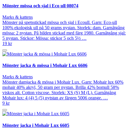
Mönster mössa och sjal i Eco ull 08074
Marks & kattens
Mönster på spetsstickad mössa och sjal i Ecoull. Garn: Eco-ull
100% ekologisk ull på 50 grams nystan. Storlek: dam. Garnåtgång
mössa: 2 nystan. På bilden stickad med färg 1980. Garnåtgång sjal:
5 nystan. Stickor: Mössa: stickor 5 och 5½ …
19 kr
Mönster jacka & mössa i Mohair Lux 6606
Marks & kattens
Mönster damjacka & mössa i Mohair Lux. Garn: Mohair lux 60%
mohair 40% akryl, 50 gram per nystan. Brilla 42% bomull 58%
viskos alt. Cotton viscose. Storlek: XS (S) M (L). Garnåtgång
Mohair lux: 4 (4) 5 (5) nytstan av färgen 5006 orange. …
9 kr
Mönster jacka i Mohair Lux 6605