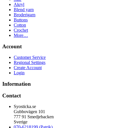
Akryl
Blend yarn
Broderigarn
Buttons
Cotton
Crochet
More…
Account
Customer Service
Regional Settings
Create Account
Login
Information
Contact
Syosticka.se
Gubbovägen 101
777 91 Smedjebacken
Sverige
070-6218199 (Patrik)