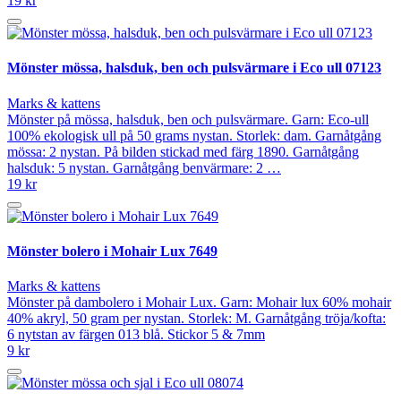
19 kr
Mönster mössa, halsduk, ben och pulsvärmare i Eco ull 07123
Marks & kattens
Mönster på mössa, halsduk, ben och pulsvärmare. Garn: Eco-ull
100% ekologisk ull på 50 grams nystan. Storlek: dam. Garnåtgång
mössa: 2 nystan. På bilden stickad med färg 1890. Garnåtgång
halsduk: 5 nystan. Garnåtgång benvärmare: 2 …
19 kr
Mönster bolero i Mohair Lux 7649
Marks & kattens
Mönster på dambolero i Mohair Lux. Garn: Mohair lux 60% mohair
40% akryl, 50 gram per nystan. Storlek: M. Garnåtgång tröja/kofta:
6 nytstan av färgen 013 blå. Stickor 5 & 7mm
9 kr