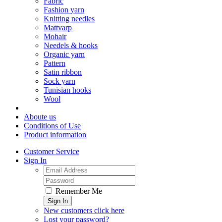
Fabric
Fashion yarn
Knitting needles
Mattvarp
Mohair
Needels & hooks
Organic yarn
Pattern
Satin ribbon
Sock yarn
Tunisian hooks
Wool
Aboute us
Conditions of Use
Product information
Customer Service
Sign In
Remember Me
Sign In
New customers click here
Lost your password?