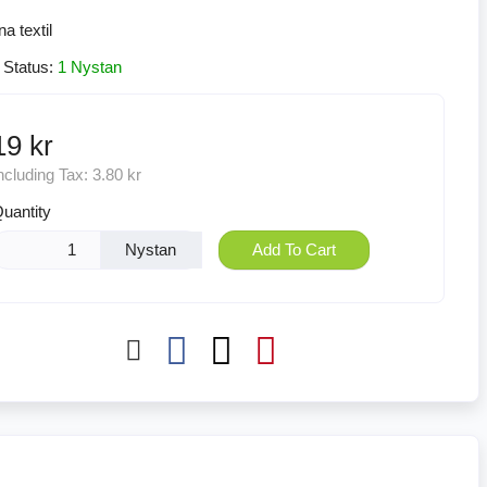
 Status:
1 Nystan
19 kr
ncluding Tax:
3.80 kr
uantity
Nystan
Add To Cart