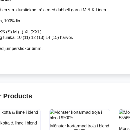
 en strukturstickad tröja med dubbelt garn i M & K Linen.
n, 100% lin.
 XS (S) M (L) XL (XXL).
 tunika: 10 (11) 12 (13) 14 (15) härvor.
ed jumperstickor 6mm.
r Products
kofta & linne i blend
Mönster kortärmad tröja i blend
Mönst