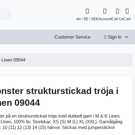
en / SE / SEK
Account
Call Us
Cart
Customer Service
Sign In
 i Linen 09044
nster strukturstickad tröja i
nen 09044
er på en strukturstickad tröja med dubbelt garn i M & K Linen.
 Linen, 100% lin. Storlekar: XS (S) M (L) XL (XXL). Garnåtgång
: 10 (11) 12 (13) 14 (15) härvor. Stickas med jumperstickor