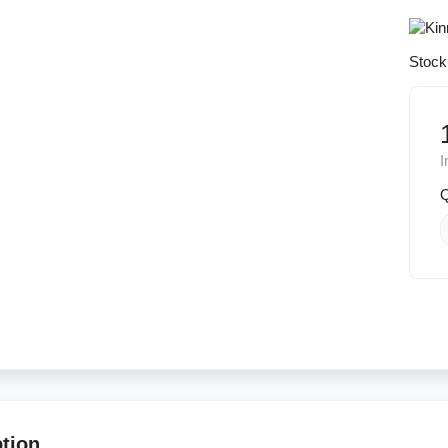
Stock
I
Q
ption