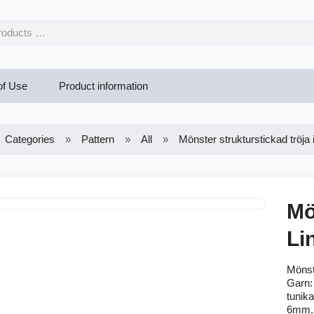
of Use
Product information
Categories
Pattern
All
Mönster strukturstickad tröja
Mö
Li
Mönst
Garn:
tunika
6mm.