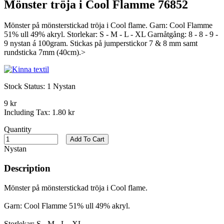
Mönster tröja i Cool Flamme 76852
Mönster på mönsterstickad tröja i Cool flame. Garn: Cool Flamme
51% ull 49% akryl. Storlekar: S - M - L - XL Garnåtgång: 8 - 8 - 9 -
9 nystan á 100gram. Stickas på jumperstickor 7 & 8 mm samt
rundsticka 7mm (40cm).>
Stock Status:
1 Nystan
9 kr
Including Tax:
1.80 kr
Quantity
Add To Cart
Nystan
Description
Mönster på mönsterstickad tröja i Cool flame.
Garn: Cool Flamme 51% ull 49% akryl.
Storlekar: S - M - L - XL