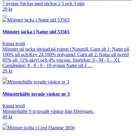
7 nystan Stickas med stickor 2,5 och 3 mm
29 kr
Mönster jacka i Natur uld 53565
Kinna textil
Mönster på jacka stickad på tvären i Naturull. Garn alt 1: Natur ull
100% ull och Key 24 100% polyamid. Garn alt 2: Natur ull tweed
85% ull, 11% akryl och 4% viscose. Storlekar: S - M - L - XL
Garnåtgång: 8 - 8 - 9 - 10 nystan Natur ull á …
29 kr
Mönsterhäfte tovade väskor nr 3
Kinna textil
Mönsterhäfte 9 st tovade väskor från Hjeregarn.
49 kr