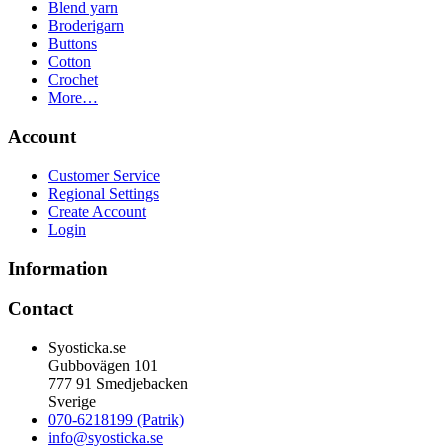
Blend yarn
Broderigarn
Buttons
Cotton
Crochet
More…
Account
Customer Service
Regional Settings
Create Account
Login
Information
Contact
Syosticka.se
Gubbovägen 101
777 91 Smedjebacken
Sverige
070-6218199 (Patrik)
info@syosticka.se