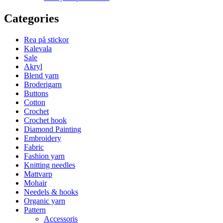
Categories
Rea på stickor
Kalevala
Sale
Akryl
Blend yarn
Broderigarn
Buttons
Cotton
Crochet
Crochet hook
Diamond Painting
Embroidery
Fabric
Fashion yarn
Knitting needles
Mattvarp
Mohair
Needels & hooks
Organic yarn
Pattern
Accessoris