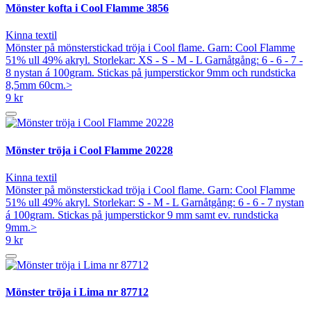
Mönster kofta i Cool Flamme 3856
Kinna textil
Mönster på mönsterstickad tröja i Cool flame. Garn: Cool Flamme
51% ull 49% akryl. Storlekar: XS - S - M - L Garnåtgång: 6 - 6 - 7 -
8 nystan á 100gram. Stickas på jumperstickor 9mm och rundsticka
8,5mm 60cm.>
9 kr
Mönster tröja i Cool Flamme 20228
Kinna textil
Mönster på mönsterstickad tröja i Cool flame. Garn: Cool Flamme
51% ull 49% akryl. Storlekar: S - M - L Garnåtgång: 6 - 6 - 7 nystan
á 100gram. Stickas på jumperstickor 9 mm samt ev. rundsticka
9mm.>
9 kr
Mönster tröja i Lima nr 87712