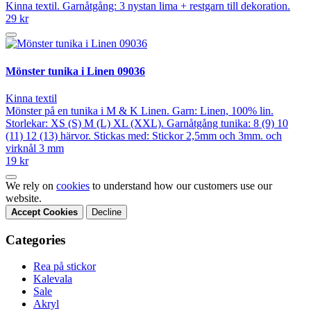
Kinna textil. Garnåtgång: 3 nystan lima + restgarn till dekoration.
29 kr
Mönster tunika i Linen 09036
Kinna textil
Mönster på en tunika i M & K Linen. Garn: Linen, 100% lin.
Storlekar: XS (S) M (L) XL (XXL). Garnåtgång tunika: 8 (9) 10
(11) 12 (13) härvor. Stickas med: Stickor 2,5mm och 3mm. och
virknål 3 mm
19 kr
We rely on
cookies
to understand how our customers use our
website.
Accept Cookies
Decline
Categories
Rea på stickor
Kalevala
Sale
Akryl