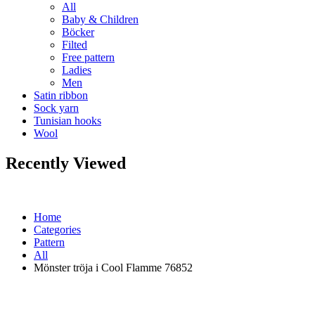
All
Baby & Children
Böcker
Filted
Free pattern
Ladies
Men
Satin ribbon
Sock yarn
Tunisian hooks
Wool
Recently Viewed
Home
Categories
Pattern
All
Mönster tröja i Cool Flamme 76852