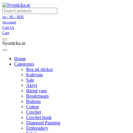
en / SE / SEK
Account
Call Us
Cart
Syosticka.se
Home
Categories
Rea på stickor
Kalevala
Sale
Akryl
Blend yarn
Broderigarn
Buttons
Cotton
Crochet
Crochet hook
Diamond Painting
Embroidery