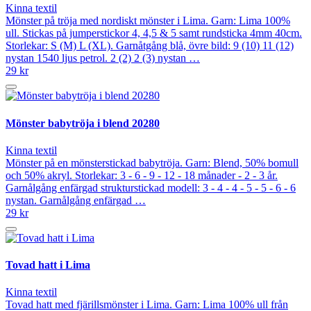
Kinna textil
Mönster på tröja med nordiskt mönster i Lima. Garn: Lima 100%
ull. Stickas på jumperstickor 4, 4,5 & 5 samt rundsticka 4mm 40cm.
Storlekar: S (M) L (XL). Garnåtgång blå, övre bild: 9 (10) 11 (12)
nystan 1540 ljus petrol. 2 (2) 2 (3) nystan …
29 kr
Mönster babytröja i blend 20280
Kinna textil
Mönster på en mönsterstickad babytröja. Garn: Blend, 50% bomull
och 50% akryl. Storlekar: 3 - 6 - 9 - 12 - 18 månader - 2 - 3 år.
Garnålgång enfärgad strukturstickad modell: 3 - 4 - 4 - 5 - 5 - 6 - 6
nystan. Garnålgång enfärgad …
29 kr
Tovad hatt i Lima
Kinna textil
Tovad hatt med fjärillsmönster i Lima. Garn: Lima 100% ull från