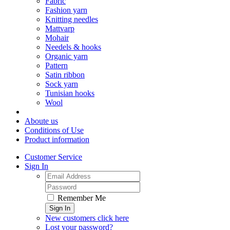
Fabric
Fashion yarn
Knitting needles
Mattvarp
Mohair
Needels & hooks
Organic yarn
Pattern
Satin ribbon
Sock yarn
Tunisian hooks
Wool
Aboute us
Conditions of Use
Product information
Customer Service
Sign In
Remember Me
Sign In
New customers click here
Lost your password?