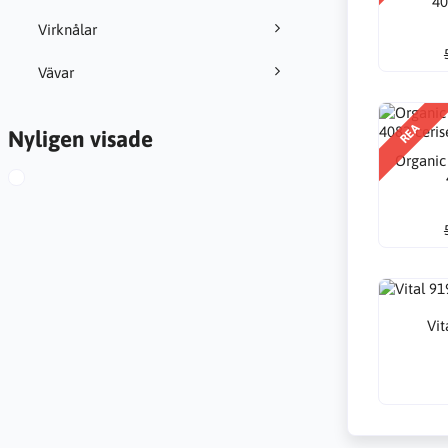
40
Virknålar
Vävar
REA
Nyligen visade
Organic
Vit