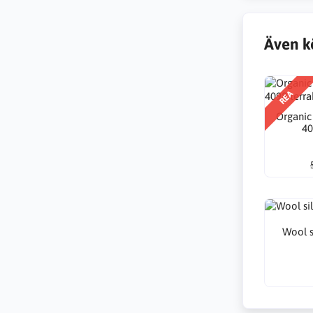
Även k
REA
Organic
40
Wool s