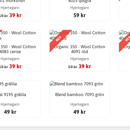
01 mörkbrun
4025 ljusgrå
Hjertegarn
Hjertegarn
39 kr
59 kr
59 kr
REA
RE
 350 - Wool Cotton
Organic 350 - Wool Cotton
Org
4083 cerise
4091 röd
Hjertegarn
Hjertegarn
39 kr
39 kr
59 kr
59 kr
al 9195 grålila
Blend bamboo 7093 grön
Hjertegarn
Hjertegarn
49 kr
49 kr