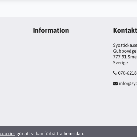
Information
Kontak
Syosticka.s
Gubboväge
777 91 Sme
Sverige
070-6218
info@syo
cookies
gör att vi kan förbättra hemsidan.