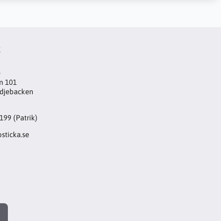
t
e
n 101
djebacken
199 (Patrik)
sticka.se