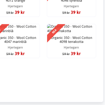
4072 orange
4046 syrenlila
Hjertegarn
Hjertegarn
39 kr
39 kr
59 kr
59 kr
A
REA
anic 350 - Wool Cotton
Organic 350 - Wool Cotton
4047 marinblå
4098 terrakotta
Hjertegarn
Hjertegarn
39 kr
39 kr
59 kr
59 kr