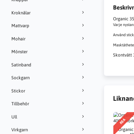
Beskriv
Kroknålar
Organic 35
Varje nystan
Mattvarp
Använd stick
Mohair
Masktäthete
Mönster
Skontvätt 
Satinband
Sockgarn
Stickor
Liknan
Tillbehör
Ull
REA
Organic
Virkgarn