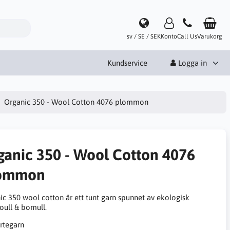
sv / SE / SEK
Konto
Call Us
Varukorg
Kundservice
Logga in
Organic 350 - Wool Cotton 4076 plommon
ganic 350 - Wool Cotton 4076
ommon
ic 350 wool cotton är ett tunt garn spunnet av ekologisk
oull & bomull.