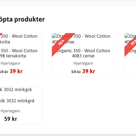
öpta produkter
REA
RE
 350 - Wool Cotton
Organic 350 - Wool Cotton
Org
98 terrakotta
4083 cerise
Hjertegarn
Hjertegarn
39 kr
39 kr
59 kr
59 kr
ilk 3032 mörkgrå
Hjertegarn
59 kr