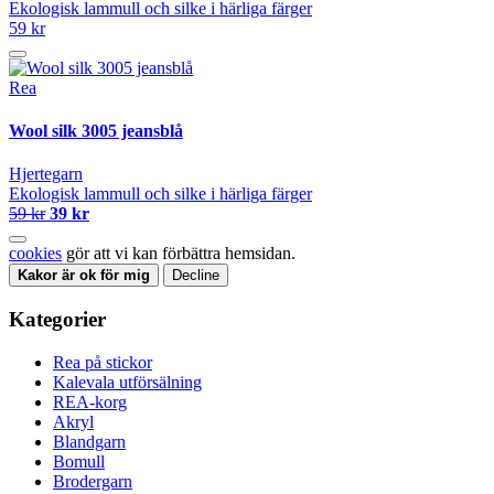
Ekologisk lammull och silke i härliga färger
59 kr
Rea
Wool silk 3005 jeansblå
Hjertegarn
Ekologisk lammull och silke i härliga färger
59 kr
39 kr
cookies
gör att vi kan förbättra hemsidan.
Kakor är ok för mig
Decline
Kategorier
Rea på stickor
Kalevala utförsälning
REA-korg
Akryl
Blandgarn
Bomull
Brodergarn