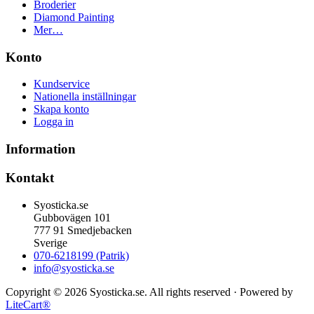
Broderier
Diamond Painting
Mer…
Konto
Kundservice
Nationella inställningar
Skapa konto
Logga in
Information
Kontakt
Syosticka.se
Gubbovägen 101
777 91 Smedjebacken
Sverige
070-6218199 (Patrik)
info@syosticka.se
Copyright © 2026 Syosticka.se. All rights reserved · Powered by
LiteCart®