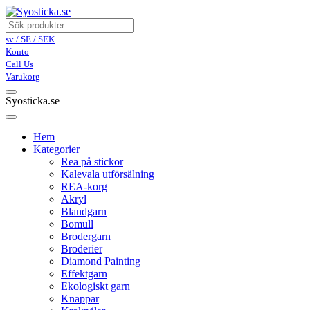
sv / SE / SEK
Konto
Call Us
Varukorg
Syosticka.se
Hem
Kategorier
Rea på stickor
Kalevala utförsälning
REA-korg
Akryl
Blandgarn
Bomull
Brodergarn
Broderier
Diamond Painting
Effektgarn
Ekologiskt garn
Knappar