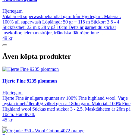
Hjertegarn
Vital är ett superwashbehandlat garn från Hjertegarn. Material:
100% ull superwash Löplängd: 50 gr = 115 m Stickor: 3,5 - 4
Stickfasthet: 22 m x 28 v på 10cm Detta är garnet du stickar
lusekoftor, telemarkströjor, irländska flättröjor, inne …
49 kr
Även köpta produkter
Hjerte Fine 9235 plommon
Hjertegarn
Hjerte Fine är ullgarn spunnet av 100% Fine highland wool. Varje
nystan innehåller 40g vilket ger ca 180m garn. Material: 100% Fine
Highland wool Stickas med stickor 3 - 2,5. Masktätheten är 26m på
10cm. Handtvätt.
45 kr