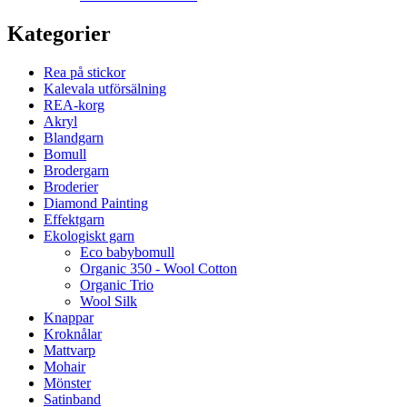
Kategorier
Rea på stickor
Kalevala utförsälning
REA-korg
Akryl
Blandgarn
Bomull
Brodergarn
Broderier
Diamond Painting
Effektgarn
Ekologiskt garn
Eco babybomull
Organic 350 - Wool Cotton
Organic Trio
Wool Silk
Knappar
Kroknålar
Mattvarp
Mohair
Mönster
Satinband