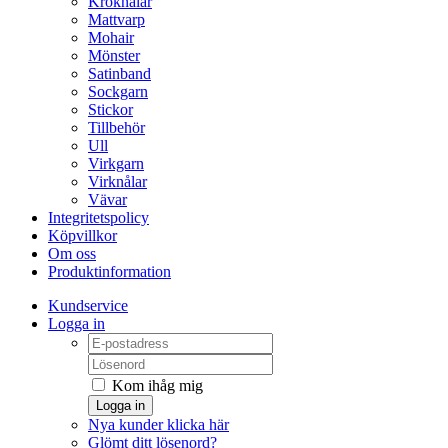
Kroknålar
Mattvarp
Mohair
Mönster
Satinband
Sockgarn
Stickor
Tillbehör
Ull
Virkgarn
Virknålar
Vävar
Integritetspolicy
Köpvillkor
Om oss
Produktinformation
Kundservice
Logga in
Kom ihåg mig
Logga in
Nya kunder klicka här
Glömt ditt lösenord?