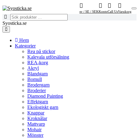
sv / SE / SEK
Konto
Call Us
Varukorg
Syosticka.se
Hem
Kategorier
Rea på stickor
Kalevala utförsälning
REA-korg
Akryl
Blandgarn
Bomull
Brodergarn
Broderier
Diamond Painting
Effektgarn
Ekologiskt garn
Knappar
Kroknålar
Mattvarp
Mohair
Mönster