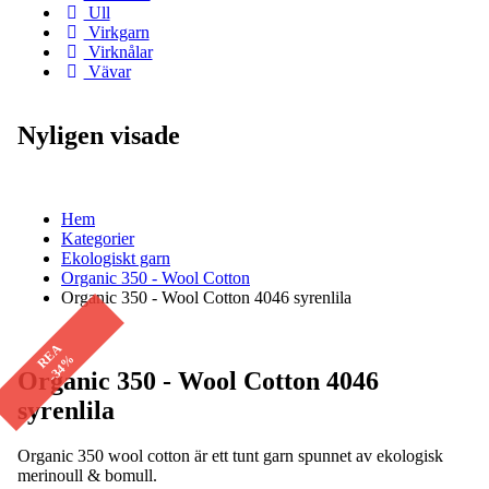
Ull
Virkgarn
Virknålar
Vävar
Nyligen visade
Hem
Kategorier
Ekologiskt garn
Organic 350 - Wool Cotton
Organic 350 - Wool Cotton 4046 syrenlila
REA
-34%
Organic 350 - Wool Cotton 4046
syrenlila
Organic 350 wool cotton är ett tunt garn spunnet av ekologisk
merinoull & bomull.