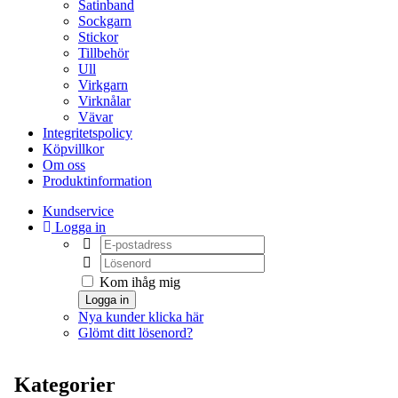
Satinband
Sockgarn
Stickor
Tillbehör
Ull
Virkgarn
Virknålar
Vävar
Integritetspolicy
Köpvillkor
Om oss
Produktinformation
Kundservice
Logga in
Kom ihåg mig
Logga in
Nya kunder klicka här
Glömt ditt lösenord?
Kategorier