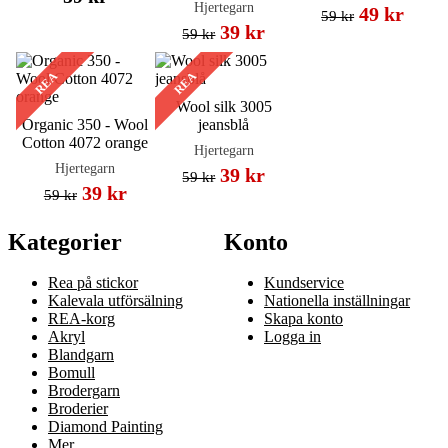
Hjertegarn
49 kr
59 kr
39 kr
59 kr
REA
REA
Wool silk 3005
Organic 350 - Wool
jeansblå
Cotton 4072 orange
Hjertegarn
Hjertegarn
39 kr
59 kr
39 kr
59 kr
Kategorier
Konto
Rea på stickor
Kundservice
Kalevala utförsälning
Nationella inställningar
REA-korg
Skapa konto
Akryl
Logga in
Blandgarn
Bomull
Brodergarn
Broderier
Diamond Painting
Mer…