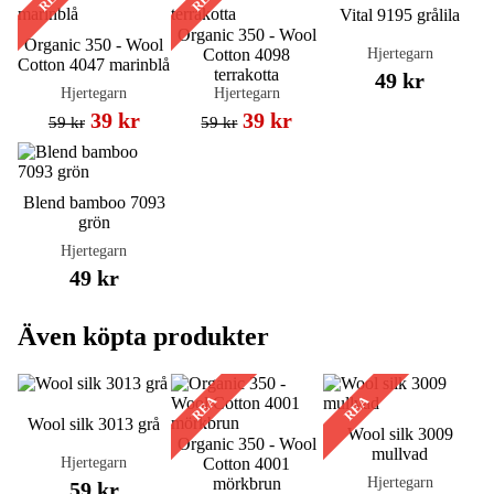
Vital 9195 grålila
Organic 350 - Wool
Organic 350 - Wool
Hjertegarn
Cotton 4098
Cotton 4047 marinblå
terrakotta
49 kr
Hjertegarn
Hjertegarn
39 kr
39 kr
59 kr
59 kr
Blend bamboo 7093
grön
Hjertegarn
49 kr
Även köpta produkter
REA
REA
Wool silk 3013 grå
Wool silk 3009
Organic 350 - Wool
mullvad
Hjertegarn
Cotton 4001
Hjertegarn
mörkbrun
59 kr