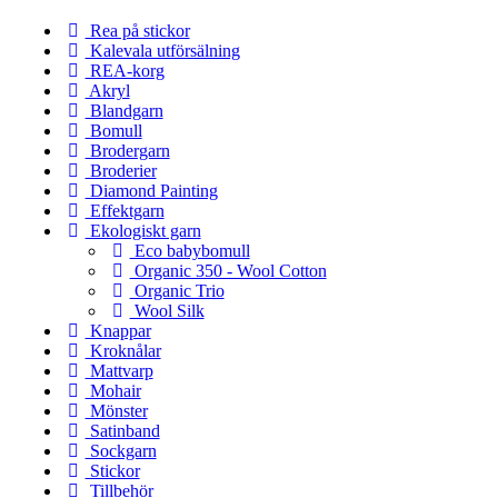
Rea på stickor
Kalevala utförsälning
REA-korg
Akryl
Blandgarn
Bomull
Brodergarn
Broderier
Diamond Painting
Effektgarn
Ekologiskt garn
Eco babybomull
Organic 350 - Wool Cotton
Organic Trio
Wool Silk
Knappar
Kroknålar
Mattvarp
Mohair
Mönster
Satinband
Sockgarn
Stickor
Tillbehör