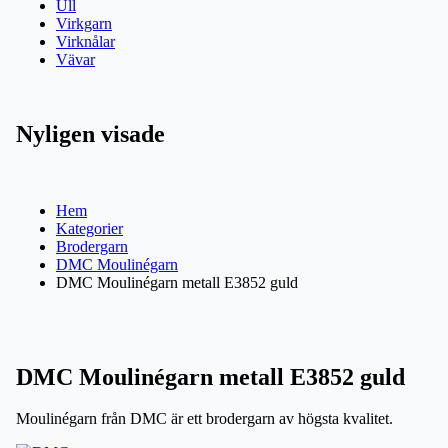
Ull
Virkgarn
Virknålar
Vävar
Nyligen visade
Hem
Kategorier
Brodergarn
DMC Moulinégarn
DMC Moulinégarn metall E3852 guld
DMC Moulinégarn metall E3852 guld
Moulinégarn från DMC är ett brodergarn av högsta kvalitet.