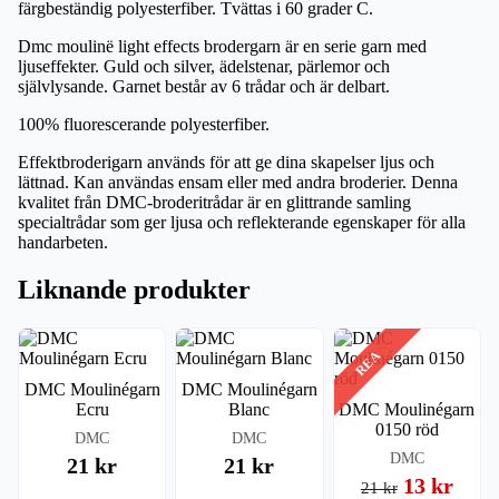
färgbeständig polyesterfiber. Tvättas i 60 grader C.
Dmc moulinë light effects brodergarn är en serie garn med
ljuseffekter. Guld och silver, ädelstenar, pärlemor och
självlysande. Garnet består av 6 trådar och är delbart.
100% fluorescerande polyesterfiber.
Effektbroderigarn används för att ge dina skapelser ljus och
lättnad. Kan användas ensam eller med andra broderier. Denna
kvalitet från DMC-broderitrådar är en glittrande samling
specialtrådar som ger ljusa och reflekterande egenskaper för alla
handarbeten.
Liknande produkter
REA
DMC Moulinégarn
DMC Moulinégarn
Ecru
Blanc
DMC Moulinégarn
0150 röd
DMC
DMC
DMC
21 kr
21 kr
13 kr
21 kr