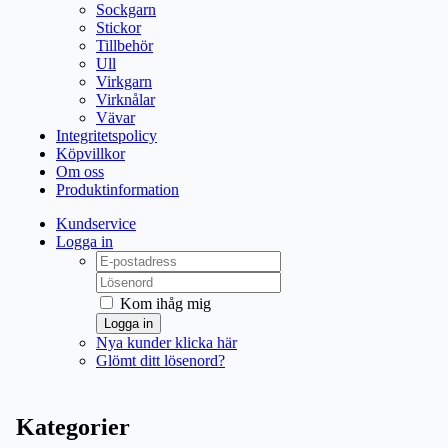
Sockgarn
Stickor
Tillbehör
Ull
Virkgarn
Virknålar
Vävar
Integritetspolicy
Köpvillkor
Om oss
Produktinformation
Kundservice
Logga in
Kom ihåg mig
Logga in
Nya kunder klicka här
Glömt ditt lösenord?
Kategorier