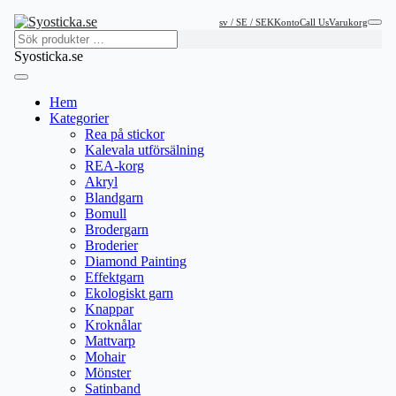
sv / SE / SEK
Konto
Call Us
Varukorg
Syosticka.se
Hem
Kategorier
Rea på stickor
Kalevala utförsälning
REA-korg
Akryl
Blandgarn
Bomull
Brodergarn
Broderier
Diamond Painting
Effektgarn
Ekologiskt garn
Knappar
Kroknålar
Mattvarp
Mohair
Mönster
Satinband