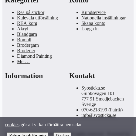
Kategorier
Konto
Rea på stickor
Kundservice
Kalevala utförsälning
Nationella inställningar
REA-korg
Skapa konto
Akryl
Logga in
Blandgarn
Bomull
Brodergarn
Broderier
Diamond Painting
Mer…
Information
Kontakt
Syosticka.se
Gubbovägen 101
777 91 Smedjebacken
Sverige
070-6218199 (Patrik)
info@syosticka.se
cookies
gör att vi kan förbättra hemsidan.
Copyright © 2026 Syosticka.se. All rights reserved · Powered by
Kakor är ok för mig
Decline