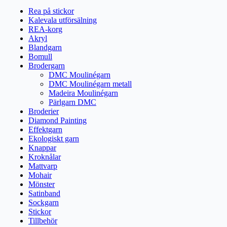
Rea på stickor
Kalevala utförsälning
REA-korg
Akryl
Blandgarn
Bomull
Brodergarn
DMC Moulinégarn
DMC Moulinégarn metall
Madeira Moulinégarn
Pärlgarn DMC
Broderier
Diamond Painting
Effektgarn
Ekologiskt garn
Knappar
Kroknålar
Mattvarp
Mohair
Mönster
Satinband
Sockgarn
Stickor
Tillbehör