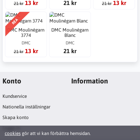
13 kr
21 kr
13 kr
21 kr
21 kr
REA
DMC Moulinégarn
DMC Moulinégarn
3774
Blanc
DMC
DMC
13 kr
21 kr
21 kr
Konto
Information
Kundservice
Nationella inställningar
Skapa konto
Logga in
cookies
gör att vi kan förbättra hemsidan.