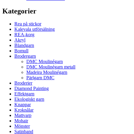
Kategorier
Rea på stickor
Kalevala utförsälning
REA-korg
Akryl
Blandgarn
Bomull
Brodergarn
DMC Moulinégarn
DMC Moulinégarn metall
Madeira Moulinégarn
Pärlgarn DMC
Broderier
Diamond Painting
Effektgarn
Ekologiskt garn
Knappar
Kroknålar
Mattvarp
Mohair
Mönster
Satinband