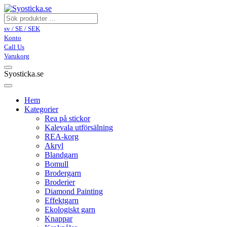
sv / SE / SEK
Konto
Call Us
Varukorg
Syosticka.se
Hem
Kategorier
Rea på stickor
Kalevala utförsälning
REA-korg
Akryl
Blandgarn
Bomull
Brodergarn
Broderier
Diamond Painting
Effektgarn
Ekologiskt garn
Knappar