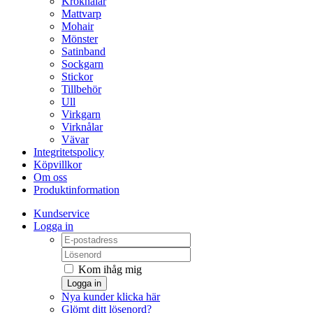
Kroknålar
Mattvarp
Mohair
Mönster
Satinband
Sockgarn
Stickor
Tillbehör
Ull
Virkgarn
Virknålar
Vävar
Integritetspolicy
Köpvillkor
Om oss
Produktinformation
Kundservice
Logga in
Kom ihåg mig
Logga in
Nya kunder klicka här
Glömt ditt lösenord?