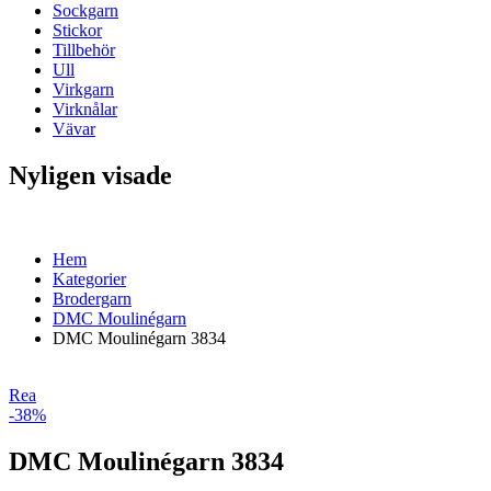
Sockgarn
Stickor
Tillbehör
Ull
Virkgarn
Virknålar
Vävar
Nyligen visade
Hem
Kategorier
Brodergarn
DMC Moulinégarn
DMC Moulinégarn 3834
Rea
-38%
DMC Moulinégarn 3834