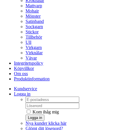
Kroknålar
Mattvarp
Mohair
Mönster
Satinband
Sockgarn
Stickor
Tillbehör
Ull
Virkgarn
Virknålar
Vävar
Integritetspolicy
Köpvillkor
Om oss
Produktinformation
Kundservice
Logga in
Kom ihåg mig
Logga in
Nya kunder klicka här
Glömt ditt lösenord?