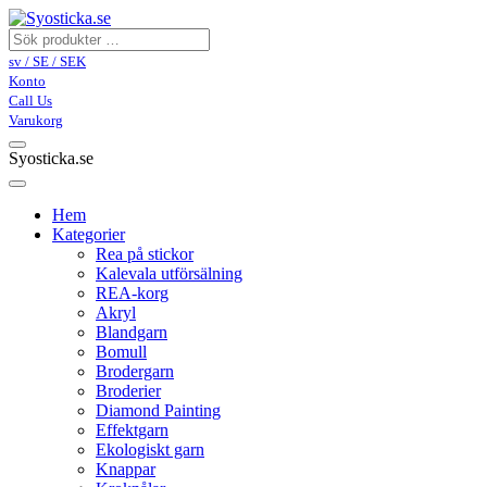
sv / SE / SEK
Konto
Call Us
Varukorg
Syosticka.se
Hem
Kategorier
Rea på stickor
Kalevala utförsälning
REA-korg
Akryl
Blandgarn
Bomull
Brodergarn
Broderier
Diamond Painting
Effektgarn
Ekologiskt garn
Knappar