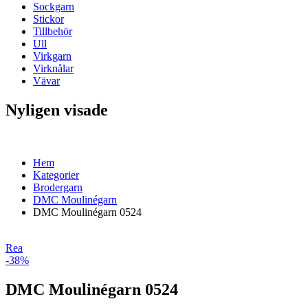
Sockgarn
Stickor
Tillbehör
Ull
Virkgarn
Virknålar
Vävar
Nyligen visade
Hem
Kategorier
Brodergarn
DMC Moulinégarn
DMC Moulinégarn 0524
Rea
-38%
DMC Moulinégarn 0524