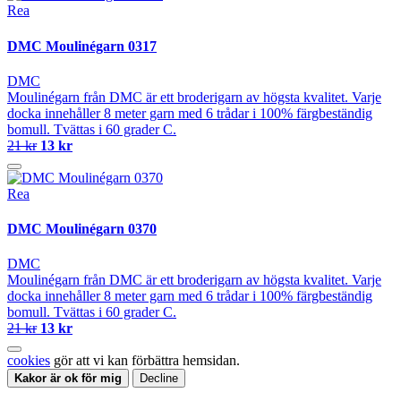
Rea
DMC Moulinégarn 0317
DMC
Moulinégarn från DMC är ett broderigarn av högsta kvalitet. Varje
docka innehåller 8 meter garn med 6 trådar i 100% färgbeständig
bomull. Tvättas i 60 grader C.
21 kr
13 kr
Rea
DMC Moulinégarn 0370
DMC
Moulinégarn från DMC är ett broderigarn av högsta kvalitet. Varje
docka innehåller 8 meter garn med 6 trådar i 100% färgbeständig
bomull. Tvättas i 60 grader C.
21 kr
13 kr
cookies
gör att vi kan förbättra hemsidan.
Kakor är ok för mig
Decline