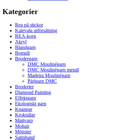
Kategorier
Rea på stickor
Kalevala utförsälning
REA-korg
Akryl
Blandgarn
Bomull
Brodergarn
DMC Moulinégarn
DMC Moulinégarn metall
Madeira Moulinégarn
Pärlgarn DMC
Broderier
Diamond Painting
Effektgarn
Ekologiskt garn
Knappar
Kroknålar
Mattvarp
Mohair
Mönster
Satinband