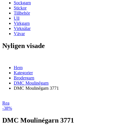
Sockgarn
Stickor
Tillbehör
Ull
Virkgarn
Virknålar
Vävar
Nyligen visade
Hem
Kategorier
Brodergarn
DMC Moulinégarn
DMC Moulinégarn 3771
Rea
-38%
DMC Moulinégarn 3771