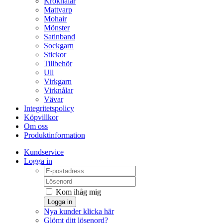
Kroknålar
Mattvarp
Mohair
Mönster
Satinband
Sockgarn
Stickor
Tillbehör
Ull
Virkgarn
Virknålar
Vävar
Integritetspolicy
Köpvillkor
Om oss
Produktinformation
Kundservice
Logga in
Kom ihåg mig
Logga in
Nya kunder klicka här
Glömt ditt lösenord?