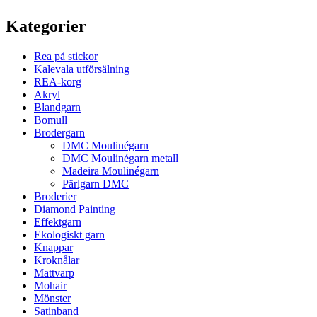
Kategorier
Rea på stickor
Kalevala utförsälning
REA-korg
Akryl
Blandgarn
Bomull
Brodergarn
DMC Moulinégarn
DMC Moulinégarn metall
Madeira Moulinégarn
Pärlgarn DMC
Broderier
Diamond Painting
Effektgarn
Ekologiskt garn
Knappar
Kroknålar
Mattvarp
Mohair
Mönster
Satinband