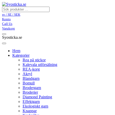
sv / SE / SEK
Konto
Call Us
Varukorg
Syosticka.se
Hem
Kategorier
Rea på stickor
Kalevala utförsälning
REA-korg
Akryl
Blandgarn
Bomull
Brodergarn
Broderier
Diamond Painting
Effektgarn
Ekologiskt garn
Knappar