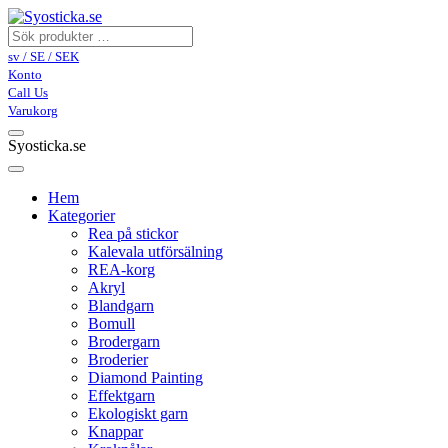
sv / SE / SEK
Konto
Call Us
Varukorg
Syosticka.se
Hem
Kategorier
Rea på stickor
Kalevala utförsälning
REA-korg
Akryl
Blandgarn
Bomull
Brodergarn
Broderier
Diamond Painting
Effektgarn
Ekologiskt garn
Knappar