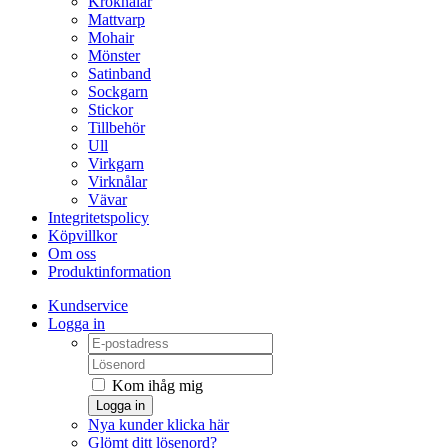
Kroknålar
Mattvarp
Mohair
Mönster
Satinband
Sockgarn
Stickor
Tillbehör
Ull
Virkgarn
Virknålar
Vävar
Integritetspolicy
Köpvillkor
Om oss
Produktinformation
Kundservice
Logga in
Kom ihåg mig
Logga in
Nya kunder klicka här
Glömt ditt lösenord?