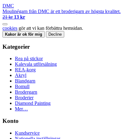
DMC
Moulinégarn från DMC är ett broderigarn av högsta kvalitet.
21 kr
13 kr
cookies
gör att vi kan förbättra hemsidan.
Kakor är ok för mig
Decline
Kategorier
Rea på stickor
Kalevala utförsälning
REA-korg
Akryl
Blandgarn
Bomull
Brodergarn
Broderier
Diamond Painting
Mer…
Konto
Kundservice
Nationella inställningar