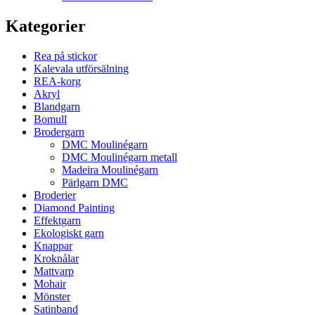
Kategorier
Rea på stickor
Kalevala utförsälning
REA-korg
Akryl
Blandgarn
Bomull
Brodergarn
DMC Moulinégarn
DMC Moulinégarn metall
Madeira Moulinégarn
Pärlgarn DMC
Broderier
Diamond Painting
Effektgarn
Ekologiskt garn
Knappar
Kroknålar
Mattvarp
Mohair
Mönster
Satinband