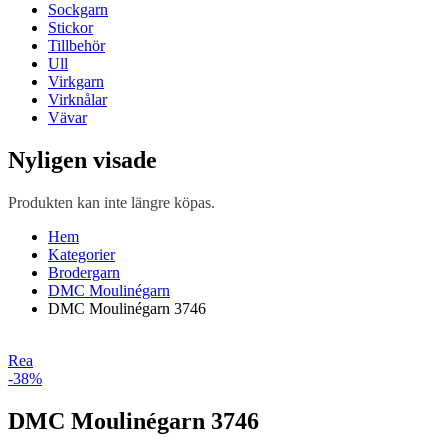
Sockgarn
Stickor
Tillbehör
Ull
Virkgarn
Virknålar
Vävar
Nyligen visade
Produkten kan inte längre köpas.
Hem
Kategorier
Brodergarn
DMC Moulinégarn
DMC Moulinégarn 3746
Rea
-38%
DMC Moulinégarn 3746