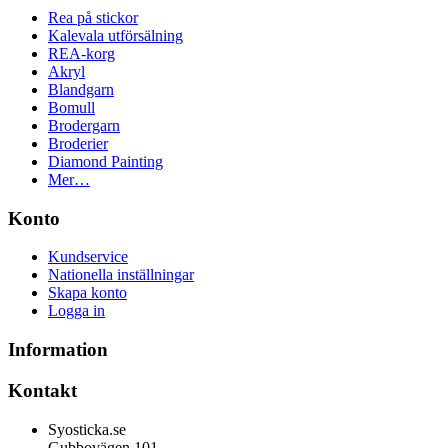
Rea på stickor
Kalevala utförsälning
REA-korg
Akryl
Blandgarn
Bomull
Brodergarn
Broderier
Diamond Painting
Mer…
Konto
Kundservice
Nationella inställningar
Skapa konto
Logga in
Information
Kontakt
Syosticka.se
Gubbovägen 101