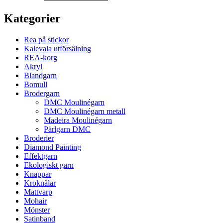
Kategorier
Rea på stickor
Kalevala utförsälning
REA-korg
Akryl
Blandgarn
Bomull
Brodergarn
DMC Moulinégarn
DMC Moulinégarn metall
Madeira Moulinégarn
Pärlgarn DMC
Broderier
Diamond Painting
Effektgarn
Ekologiskt garn
Knappar
Kroknålar
Mattvarp
Mohair
Mönster
Satinband