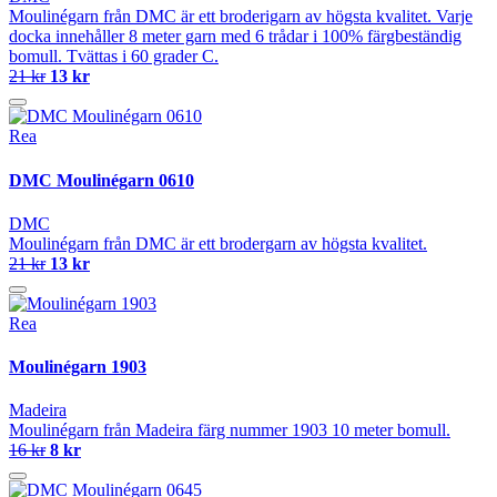
Moulinégarn från DMC är ett broderigarn av högsta kvalitet. Varje
docka innehåller 8 meter garn med 6 trådar i 100% färgbeständig
bomull. Tvättas i 60 grader C.
21 kr
13 kr
Rea
DMC Moulinégarn 0610
DMC
Moulinégarn från DMC är ett brodergarn av högsta kvalitet.
21 kr
13 kr
Rea
Moulinégarn 1903
Madeira
Moulinégarn från Madeira färg nummer 1903 10 meter bomull.
16 kr
8 kr