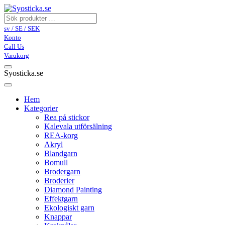
sv / SE / SEK
Konto
Call Us
Varukorg
Syosticka.se
Hem
Kategorier
Rea på stickor
Kalevala utförsälning
REA-korg
Akryl
Blandgarn
Bomull
Brodergarn
Broderier
Diamond Painting
Effektgarn
Ekologiskt garn
Knappar