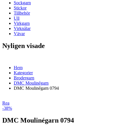
Sockgarn
Stickor
Tillbehör
Ull
Virkgarn
Virknålar
Vävar
Nyligen visade
Hem
Kategorier
Brodergarn
DMC Moulinégarn
DMC Moulinégarn 0794
Rea
-38%
DMC Moulinégarn 0794