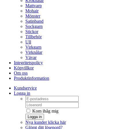
Kroknålar
Mattvarp
Mohair
Mönster
Satinband
Sockgarn
Stickor
Tillbehör
Ull
Virkgarn
Virknålar
Vävar
Integritetspolicy
Köpvillkor
Om oss
Produktinformation
Kundservice
Logga in
Kom ihåg mig
Logga in
Nya kunder klicka här
Glömt ditt lösenord?