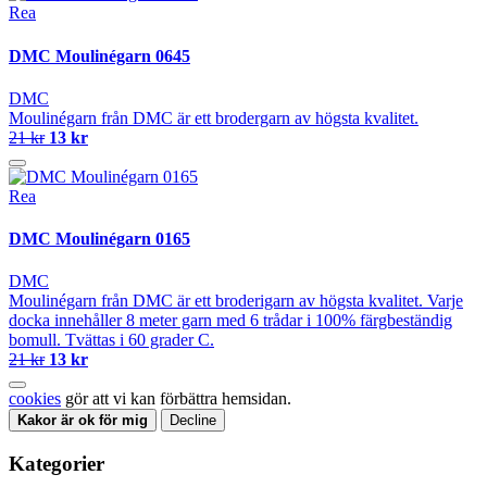
Rea
DMC Moulinégarn 0645
DMC
Moulinégarn från DMC är ett brodergarn av högsta kvalitet.
21 kr
13 kr
Rea
DMC Moulinégarn 0165
DMC
Moulinégarn från DMC är ett broderigarn av högsta kvalitet. Varje
docka innehåller 8 meter garn med 6 trådar i 100% färgbeständig
bomull. Tvättas i 60 grader C.
21 kr
13 kr
cookies
gör att vi kan förbättra hemsidan.
Kakor är ok för mig
Decline
Kategorier