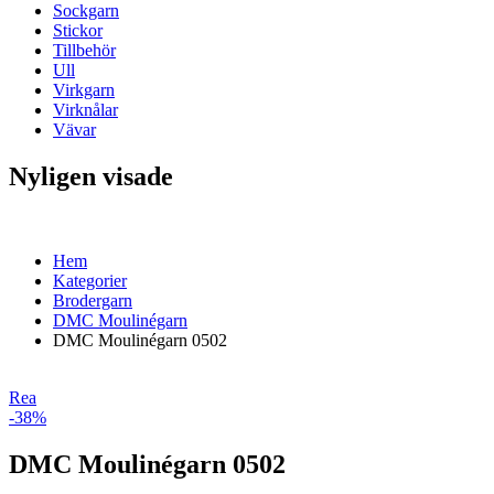
Sockgarn
Stickor
Tillbehör
Ull
Virkgarn
Virknålar
Vävar
Nyligen visade
Hem
Kategorier
Brodergarn
DMC Moulinégarn
DMC Moulinégarn 0502
Rea
-38%
DMC Moulinégarn 0502