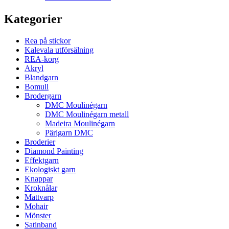
Kategorier
Rea på stickor
Kalevala utförsälning
REA-korg
Akryl
Blandgarn
Bomull
Brodergarn
DMC Moulinégarn
DMC Moulinégarn metall
Madeira Moulinégarn
Pärlgarn DMC
Broderier
Diamond Painting
Effektgarn
Ekologiskt garn
Knappar
Kroknålar
Mattvarp
Mohair
Mönster
Satinband