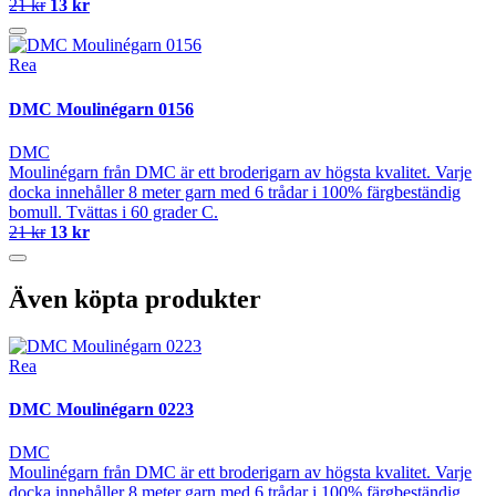
21 kr
13 kr
Rea
DMC Moulinégarn 0156
DMC
Moulinégarn från DMC är ett broderigarn av högsta kvalitet. Varje
docka innehåller 8 meter garn med 6 trådar i 100% färgbeständig
bomull. Tvättas i 60 grader C.
21 kr
13 kr
Även köpta produkter
Rea
DMC Moulinégarn 0223
DMC
Moulinégarn från DMC är ett broderigarn av högsta kvalitet. Varje
docka innehåller 8 meter garn med 6 trådar i 100% färgbeständig