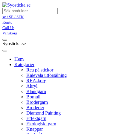
sv / SE / SEK
Konto
Call Us
Varukorg
Syosticka.se
Hem
Kategorier
Rea på stickor
Kalevala utförsälning
REA-korg
Akryl
Blandgarn
Bomull
Brodergarn
Broderier
Diamond Painting
Effektgarn
Ekologiskt garn
Knappar