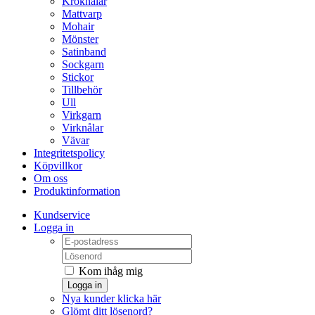
Kroknålar
Mattvarp
Mohair
Mönster
Satinband
Sockgarn
Stickor
Tillbehör
Ull
Virkgarn
Virknålar
Vävar
Integritetspolicy
Köpvillkor
Om oss
Produktinformation
Kundservice
Logga in
Kom ihåg mig
Logga in
Nya kunder klicka här
Glömt ditt lösenord?