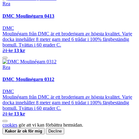
Rea
DMC Moulinégarn 0413
DMC
Moulinégarn från DMC är ett broderigarn av högsta kvalitet. Varje
docka innehåller 8 meter garn med 6 trådar i 100% färgbeständig
bomull. Tvättas i 60 grader C.
21 kr
13 kr
Rea
DMC Moulinégarn 0312
DMC
Moulinégarn från DMC är ett broderigarn av högsta kvalitet. Varje
docka innehåller 8 meter garn med 6 trådar i 100% färgbeständig
bomull. Tvättas i 60 grader C.
21 kr
13 kr
cookies
gör att vi kan förbättra hemsidan.
Kakor är ok för mig
Decline