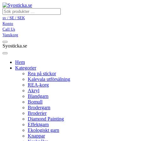
sv / SE / SEK
Konto
Call Us
Varukorg
Syosticka.se
Hem
Kategorier
Rea på stickor
Kalevala utförsälning
REA-korg
Akryl
Blandgarn
Bomull
Brodergarn
Broderier
Diamond Painting
Effektgarn
Ekologiskt garn
Knappar