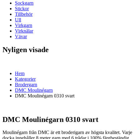
Sockgarn
Stickor
Tillbehör
Ull
Virkgarn
Virknålar
Vävar
Nyligen visade
Hem
Kategorier
Brodergarn
DMC Moulinégarn
DMC Moulinégarn 0310 svart
DMC Moulinégarn 0310 svart
Moulinégarn från DMC är ett broderigarn av högsta kvalitet. Varje
docka innehåller 8 meter garn med 6 trådar i 100% färgbeständig