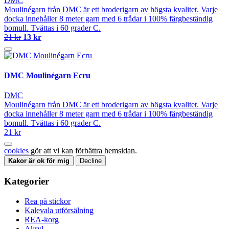
DMC
Moulinégarn från DMC är ett broderigarn av högsta kvalitet. Varje
docka innehåller 8 meter garn med 6 trådar i 100% färgbeständig
bomull. Tvättas i 60 grader C.
21 kr
13 kr
DMC Moulinégarn Ecru
DMC
Moulinégarn från DMC är ett broderigarn av högsta kvalitet. Varje
docka innehåller 8 meter garn med 6 trådar i 100% färgbeständig
bomull. Tvättas i 60 grader C.
21 kr
cookies
gör att vi kan förbättra hemsidan.
Kakor är ok för mig
Decline
Kategorier
Rea på stickor
Kalevala utförsälning
REA-korg
Akryl