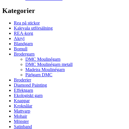
Kategorier
Rea på stickor
Kalevala utförsälning
REA-korg
Akryl
Blandgarn
Bomull
Brodergarn
DMC Moulinégarn
DMC Moulinégarn metall
Madeira Moulinégarn
Pärlgarn DMC
Broderier
Diamond Painting
Effektgarn
Ekologiskt garn
Knappar
Kroknålar
Mattvarp
Mohair
Mönster
Satinband