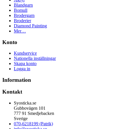
Blandgarn
Bomull
Brodergarn
Broderier
Diamond Painting
Mer…
Konto
Kundservice
Nationella inställningar
Skapa konto
Logga in
Information
Kontakt
Syosticka.se
Gubbovägen 101
777 91 Smedjebacken
Sverige
070-6218199 (Patrik)
info@syosticka.se