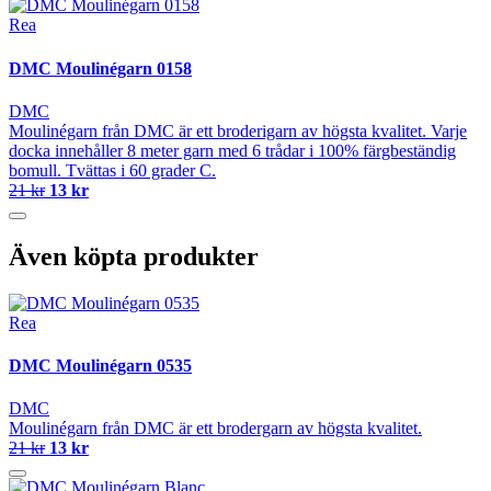
Rea
DMC Moulinégarn 0158
DMC
Moulinégarn från DMC är ett broderigarn av högsta kvalitet. Varje
docka innehåller 8 meter garn med 6 trådar i 100% färgbeständig
bomull. Tvättas i 60 grader C.
21 kr
13 kr
Även köpta produkter
Rea
DMC Moulinégarn 0535
DMC
Moulinégarn från DMC är ett brodergarn av högsta kvalitet.
21 kr
13 kr