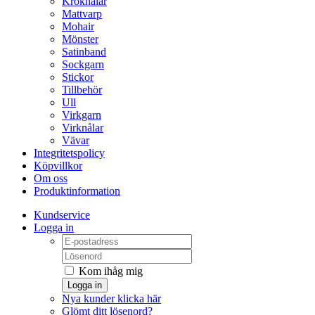
Kroknålar
Mattvarp
Mohair
Mönster
Satinband
Sockgarn
Stickor
Tillbehör
Ull
Virkgarn
Virknålar
Vävar
Integritetspolicy
Köpvillkor
Om oss
Produktinformation
Kundservice
Logga in
Kom ihåg mig
Logga in
Nya kunder klicka här
Glömt ditt lösenord?