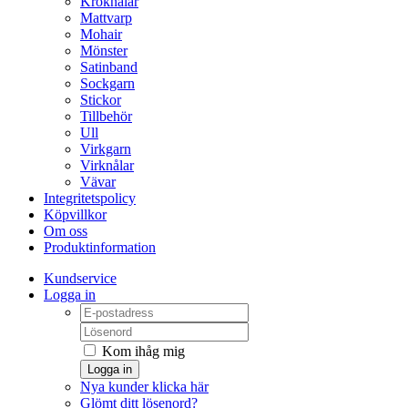
Kroknålar
Mattvarp
Mohair
Mönster
Satinband
Sockgarn
Stickor
Tillbehör
Ull
Virkgarn
Virknålar
Vävar
Integritetspolicy
Köpvillkor
Om oss
Produktinformation
Kundservice
Logga in
Kom ihåg mig
Logga in
Nya kunder klicka här
Glömt ditt lösenord?