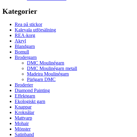
Kategorier
Rea på stickor
Kalevala utförsälning
REA-korg
Akryl
Blandgarn
Bomull
Brodergarn
DMC Moulinégarn
DMC Moulinégarn metall
Madeira Moulinégarn
Pärlgarn DMC
Broderier
Diamond Painting
Effektgarn
Ekologiskt garn
Knappar
Kroknålar
Mattvarp
Mohair
Mönster
Satinband