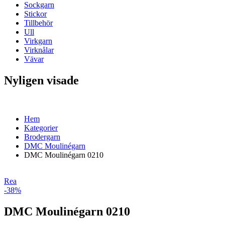
Sockgarn
Stickor
Tillbehör
Ull
Virkgarn
Virknålar
Vävar
Nyligen visade
Hem
Kategorier
Brodergarn
DMC Moulinégarn
DMC Moulinégarn 0210
Rea
-38%
DMC Moulinégarn 0210