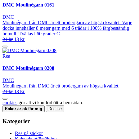
DMC Moulinégarn 0161
DMC
Moulinégarn från DMC är ett broderigarn av högsta kvalitet. Varje
docka innehåller 8 meter garn med 6 trådar i 100% färgbeständig
bomull. Tvättas i 60 grader C.
21 kr
13 kr
Rea
DMC Moulinégarn 0208
DMC
Moulinégarn från DMC är ett brodergarn av högsta kvalitet.
21 kr
13 kr
cookies
gör att vi kan förbättra hemsidan.
Kakor är ok för mig
Decline
Kategorier
Rea på stickor
Kalevala utförsälning