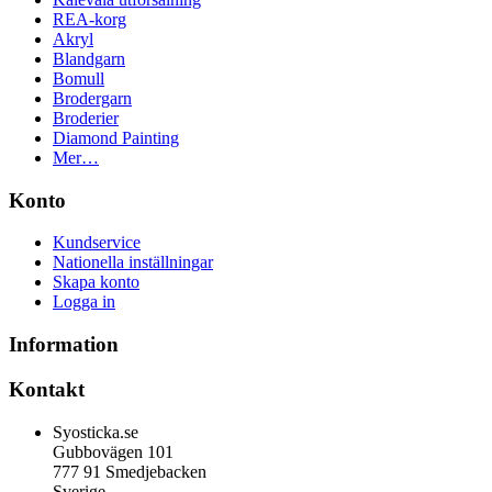
REA-korg
Akryl
Blandgarn
Bomull
Brodergarn
Broderier
Diamond Painting
Mer…
Konto
Kundservice
Nationella inställningar
Skapa konto
Logga in
Information
Kontakt
Syosticka.se
Gubbovägen 101
777 91 Smedjebacken
Sverige