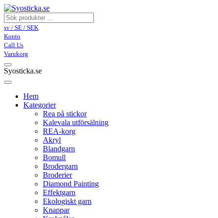
sv / SE / SEK
Konto
Call Us
Varukorg
Syosticka.se
Hem
Kategorier
Rea på stickor
Kalevala utförsälning
REA-korg
Akryl
Blandgarn
Bomull
Brodergarn
Broderier
Diamond Painting
Effektgarn
Ekologiskt garn
Knappar