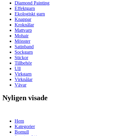
Diamond Painting
Effektgarn
Ekologiskt garn
Knappar
Kroknålar
Mattvarp
Mohair
Mönster
Satinband
Sockgarn
Stickor
Tillbehör
Ull
Virkgarn
Virknålar
Vävar
Nyligen visade
Hem
Kategorier
Bomull