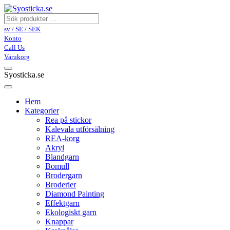
sv / SE / SEK
Konto
Call Us
Varukorg
Syosticka.se
Hem
Kategorier
Rea på stickor
Kalevala utförsälning
REA-korg
Akryl
Blandgarn
Bomull
Brodergarn
Broderier
Diamond Painting
Effektgarn
Ekologiskt garn
Knappar