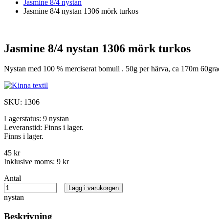
Jasmine 8/4 nystan
Jasmine 8/4 nystan 1306 mörk turkos
Jasmine 8/4 nystan 1306 mörk turkos
Nystan med 100 % merciserat bomull . 50g per härva, ca 170m 60grad
SKU:
1306
Lagerstatus:
9 nystan
Leveranstid:
Finns i lager.
Finns i lager.
45 kr
Inklusive moms:
9 kr
Antal
Lägg i varukorgen
nystan
Beskrivning