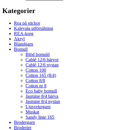
Kategorier
Rea på stickor
Kalevala utförsälning
REA-korg
Akryl
Blandgarn
Bomull
Blöd bomuld
Cablé 12/6 härvor
Cablé 12/6 nystan
Cotton 100
Cotton 165 (8/4)
Cotton 8/8
Cotton nr 8
Eco baby bomull
Jasmine 8/4 härva
Jasmine 8/4 nystan
Ljusvekegarn
Muskat
Sandy linie 165
Brodergarn
Broderier