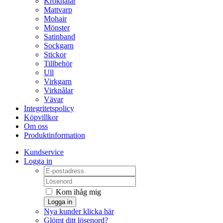
Kroknålar
Mattvarp
Mohair
Mönster
Satinband
Sockgarn
Stickor
Tillbehör
Ull
Virkgarn
Virknålar
Vävar
Integritetspolicy
Köpvillkor
Om oss
Produktinformation
Kundservice
Logga in
Kom ihåg mig
Logga in
Nya kunder klicka här
Glömt ditt lösenord?