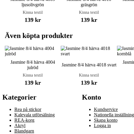
ljusolivgrön
gräsgrön
Kinna textil
Kinna textil
139 kr
139 kr
Även köpta produkter
Jasmine 8/4 härva 4004
Jasmi
Jasmine 8/4 härva 4018 svart
julröd
Kinna textil
Kinna textil
139 kr
139 kr
Kategorier
Konto
Rea på stickor
Kundservice
Kalevala utförsälning
Nationella inställning
REA-korg
Skapa konto
Akryl
Logga in
Blandgarn