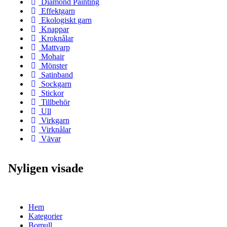
Diamond Painting
Effektgarn
Ekologiskt garn
Knappar
Kroknålar
Mattvarp
Mohair
Mönster
Satinband
Sockgarn
Stickor
Tillbehör
Ull
Virkgarn
Virknålar
Vävar
Nyligen visade
Hem
Kategorier
Bomull