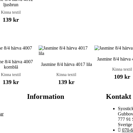
ljusbrun
Kinna textil
139 kr
Jasmine 8/4 härva 
ne 8/4 härva 4007
Jasmine 8/4 härva 4017 lila
kornblå
Kinna textil
Kinna textil
Kinna textil
109 kr
139 kr
139 kr
Information
Kontakt
Syostic
ar
Gubbov
777 91
Sverige
070-6