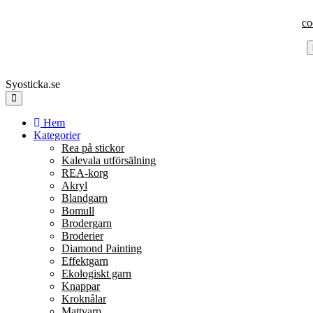
co
Syosticka.se
Hem
Kategorier
Rea på stickor
Kalevala utförsälning
REA-korg
Akryl
Blandgarn
Bomull
Brodergarn
Broderier
Diamond Painting
Effektgarn
Ekologiskt garn
Knappar
Kroknålar
Mattvarp