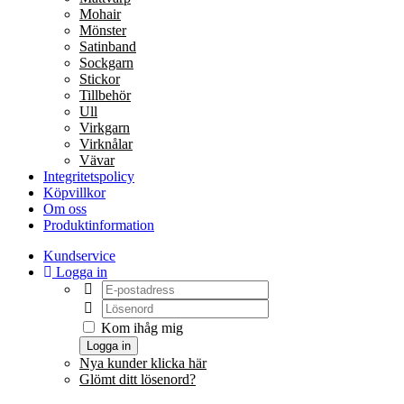
Mohair
Mönster
Satinband
Sockgarn
Stickor
Tillbehör
Ull
Virkgarn
Virknålar
Vävar
Integritetspolicy
Köpvillkor
Om oss
Produktinformation
Kundservice
Logga in
Kom ihåg mig
Logga in
Nya kunder klicka här
Glömt ditt lösenord?