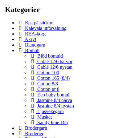
Kategorier
Rea på stickor
Kalevala utförsälning
REA-korg
Akryl
Blandgarn
Bomull
Blöd bomuld
Cablé 12/6 härvor
Cablé 12/6 nystan
Cotton 100
Cotton 165 (8/4)
Cotton 8/8
Cotton nr 8
Eco baby bomull
Jasmine 8/4 härva
Jasmine 8/4 nystan
Ljusvekegarn
Muskat
Sandy linie 165
Brodergarn
Broderier