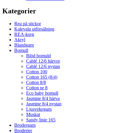
Kategorier
Rea på stickor
Kalevala utförsälning
REA-korg
Akryl
Blandgarn
Bomull
Blöd bomuld
Cablé 12/6 härvor
Cablé 12/6 nystan
Cotton 100
Cotton 165 (8/4)
Cotton 8/8
Cotton nr 8
Eco baby bomull
Jasmine 8/4 härva
Jasmine 8/4 nystan
Ljusvekegarn
Muskat
Sandy linie 165
Brodergarn
Broderier