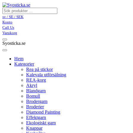
sv / SE / SEK
Konto
Call Us
Varukorg
Syosticka.se
Hem
Kategorier
Rea på stickor
Kalevala utförsälning
REA-korg
Akryl
Blandgarn
Bomull
Brodergarn
Broderier
Diamond Painting
Effektgarn
Ekologiskt garn
Knappar