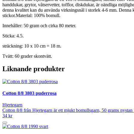
handdukar, grytor, våtservetter, tofflor, diskdukar, är oändliga möjlig
denna kvalitet kan du använda virkningsnål i storlek 4-6 mm. Denna kv
stickor.Material: 100% bomull.
Innehåller: 50 gram och cirka 80 meter.
Sticka: 4.5.
sträckning: 10 x 10 cm = 18 m.
Tvätt: 60 grader skontvätt.
Liknande produkter
Cotton 8/8 3803 puderrosa
Hjertegarn
Cotton 8/8 från Hjertegarn är ett mjukt bomullsgarn, 50 grams nystan
34 kr