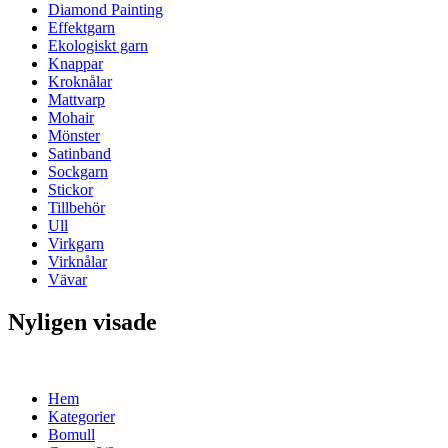
Diamond Painting
Effektgarn
Ekologiskt garn
Knappar
Kroknålar
Mattvarp
Mohair
Mönster
Satinband
Sockgarn
Stickor
Tillbehör
Ull
Virkgarn
Virknålar
Vävar
Nyligen visade
Hem
Kategorier
Bomull