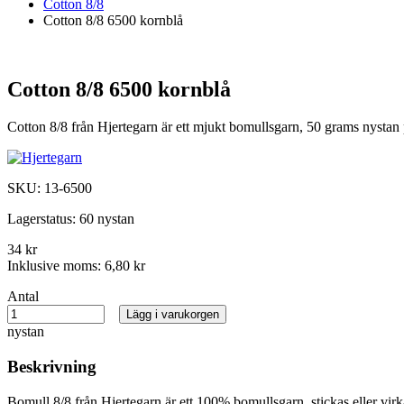
Cotton 8/8
Cotton 8/8 6500 kornblå
Cotton 8/8 6500 kornblå
Cotton 8/8 från Hjertegarn är ett mjukt bomullsgarn, 50 grams nystan
SKU:
13-6500
Lagerstatus:
60 nystan
34 kr
Inklusive moms:
6,80 kr
Antal
Lägg i varukorgen
nystan
Beskrivning
Bomull 8/8 från Hjertegarn är ett 100% bomullsgarn, stickas eller virkas 