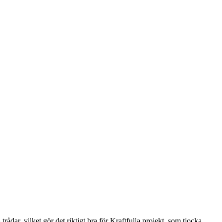
rådar, vilket gör det riktigt bra för Kraftfulla projekt, som tjocka