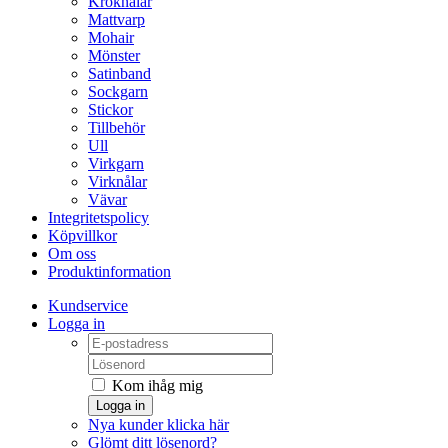
Kroknålar
Mattvarp
Mohair
Mönster
Satinband
Sockgarn
Stickor
Tillbehör
Ull
Virkgarn
Virknålar
Vävar
Integritetspolicy
Köpvillkor
Om oss
Produktinformation
Kundservice
Logga in
Kom ihåg mig
Logga in
Nya kunder klicka här
Glömt ditt lösenord?