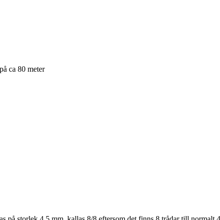
 på ca 80 meter
på storlek 4,5 mm, kallas 8/8 eftersom det finns 8 trådar till normalt 4 t