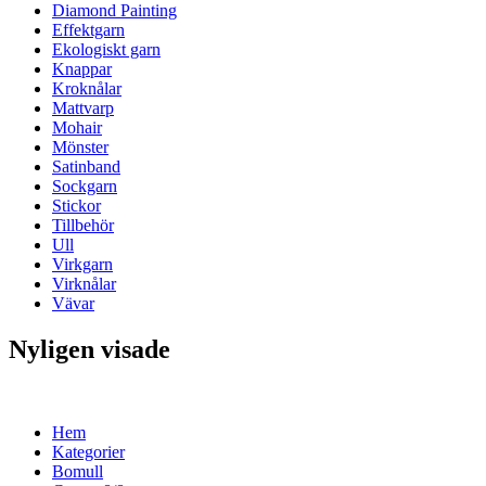
Diamond Painting
Effektgarn
Ekologiskt garn
Knappar
Kroknålar
Mattvarp
Mohair
Mönster
Satinband
Sockgarn
Stickor
Tillbehör
Ull
Virkgarn
Virknålar
Vävar
Nyligen visade
Hem
Kategorier
Bomull