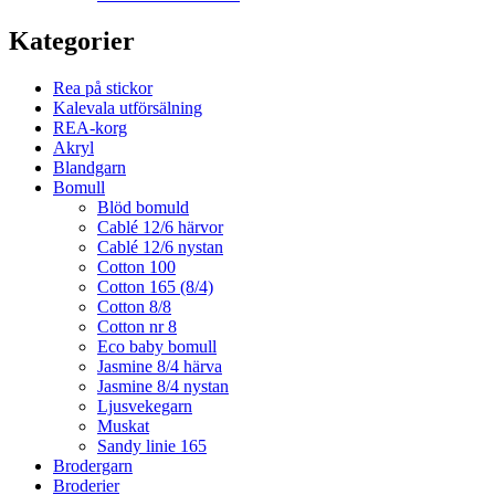
Kategorier
Rea på stickor
Kalevala utförsälning
REA-korg
Akryl
Blandgarn
Bomull
Blöd bomuld
Cablé 12/6 härvor
Cablé 12/6 nystan
Cotton 100
Cotton 165 (8/4)
Cotton 8/8
Cotton nr 8
Eco baby bomull
Jasmine 8/4 härva
Jasmine 8/4 nystan
Ljusvekegarn
Muskat
Sandy linie 165
Brodergarn
Broderier