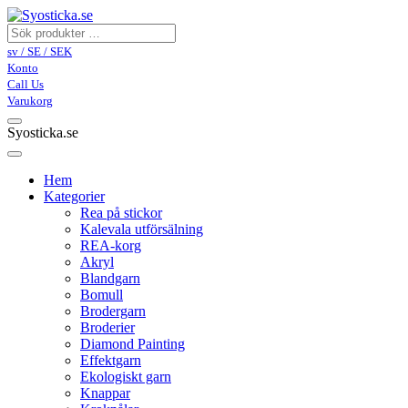
sv / SE / SEK
Konto
Call Us
Varukorg
Syosticka.se
Hem
Kategorier
Rea på stickor
Kalevala utförsälning
REA-korg
Akryl
Blandgarn
Bomull
Brodergarn
Broderier
Diamond Painting
Effektgarn
Ekologiskt garn
Knappar