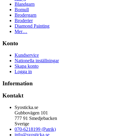
Blandgarn
Bomull
Brodergarn
Broderier
Diamond Painting
Mer…
Konto
Kundservice
Nationella inställningar
Skapa konto
Logga in
Information
Kontakt
Syosticka.se
Gubbovägen 101
777 91 Smedjebacken
Sverige
070-6218199 (Patrik)
info@syosticka.se