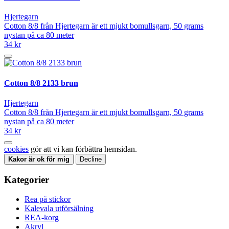
Hjertegarn
Cotton 8/8 från Hjertegarn är ett mjukt bomullsgarn, 50 grams
nystan på ca 80 meter
34 kr
Cotton 8/8 2133 brun
Hjertegarn
Cotton 8/8 från Hjertegarn är ett mjukt bomullsgarn, 50 grams
nystan på ca 80 meter
34 kr
cookies
gör att vi kan förbättra hemsidan.
Kakor är ok för mig
Decline
Kategorier
Rea på stickor
Kalevala utförsälning
REA-korg
Akryl