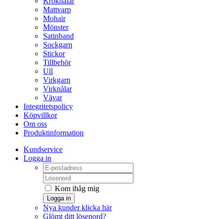
Kroknålar
Mattvarp
Mohair
Mönster
Satinband
Sockgarn
Stickor
Tillbehör
Ull
Virkgarn
Virknålar
Vävar
Integritetspolicy
Köpvillkor
Om oss
Produktinformation
Kundservice
Logga in
Kom ihåg mig
Logga in
Nya kunder klicka här
Glömt ditt lösenord?