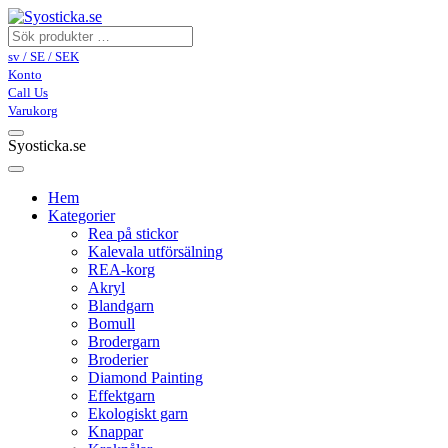
sv / SE / SEK
Konto
Call Us
Varukorg
Syosticka.se
Hem
Kategorier
Rea på stickor
Kalevala utförsälning
REA-korg
Akryl
Blandgarn
Bomull
Brodergarn
Broderier
Diamond Painting
Effektgarn
Ekologiskt garn
Knappar