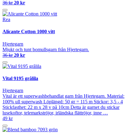
36 kr
20 kr
Rea
Alicante Cotton 1000 vitt
Hjertegarn
Mjukt och tunt bomullsgarn från Hjertegarn.
36 kr
20 kr
Vital 9195 grålila
Hjertegarn
Vital är ett superwashbehandlat garn från Hjertegarn. Material:
100% ull superwash Löplängd: 50 gr = 115 m Stickor: 3,5 - 4
Stickfasthet: 22 m x 28 v på 10cm Detta är garnet du stickar
lusekoftor, telemarkströjor, irländska flättröjor, inne …
49 kr