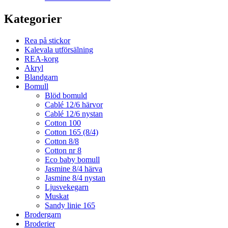
Kategorier
Rea på stickor
Kalevala utförsälning
REA-korg
Akryl
Blandgarn
Bomull
Blöd bomuld
Cablé 12/6 härvor
Cablé 12/6 nystan
Cotton 100
Cotton 165 (8/4)
Cotton 8/8
Cotton nr 8
Eco baby bomull
Jasmine 8/4 härva
Jasmine 8/4 nystan
Ljusvekegarn
Muskat
Sandy linie 165
Brodergarn
Broderier