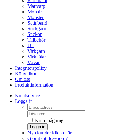
Kroknålar
Mattvarp
Mohair
Mönster
Satinband
Sockgarn
Stickor
Tillbehör
Ull
Virkgarn
Virknålar
Vävar
Integritetspolicy
Köpvillkor
Om oss
Produktinformation
Kundservice
Logga in
Kom ihåg mig
Logga in
Nya kunder klicka här
Glömt ditt lösenord?