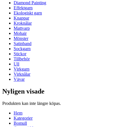
Diamond Painting
Effektgarn
Ekologiskt garn
Knappar
Kroknålar
Mattvarp
Mohair
Mönster
Satinband
Sockgarn
Stickor
Tillbehör
Ull
Virkgarn
Virknålar
Vävar
Nyligen visade
Produkten kan inte längre köpas.
Hem
Kategorier
Bomull