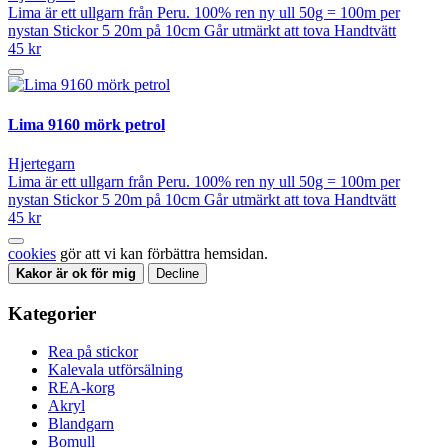
Lima är ett ullgarn från Peru. 100% ren ny ull 50g = 100m per
nystan Stickor 5 20m på 10cm Går utmärkt att tova Handtvätt
45 kr
Lima 9160 mörk petrol
Hjertegarn
Lima är ett ullgarn från Peru. 100% ren ny ull 50g = 100m per
nystan Stickor 5 20m på 10cm Går utmärkt att tova Handtvätt
45 kr
cookies
gör att vi kan förbättra hemsidan.
Kakor är ok för mig
Decline
Kategorier
Rea på stickor
Kalevala utförsälning
REA-korg
Akryl
Blandgarn
Bomull