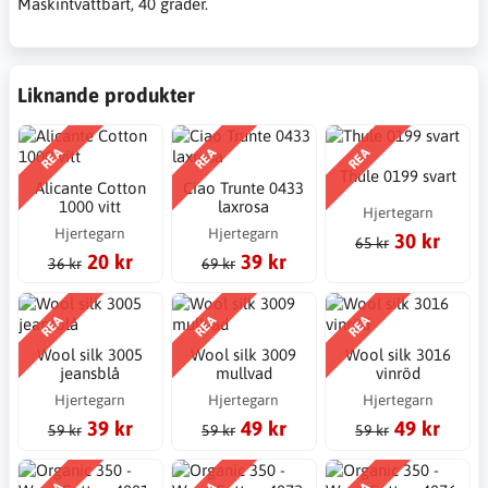
Maskintvättbart, 40 grader.
Liknande produkter
REA
REA
REA
Thule 0199 svart
Alicante Cotton
Ciao Trunte 0433
1000 vitt
laxrosa
Hjertegarn
Hjertegarn
Hjertegarn
30 kr
65 kr
20 kr
39 kr
36 kr
69 kr
REA
REA
REA
Wool silk 3005
Wool silk 3009
Wool silk 3016
jeansblå
mullvad
vinröd
Hjertegarn
Hjertegarn
Hjertegarn
39 kr
49 kr
49 kr
59 kr
59 kr
59 kr