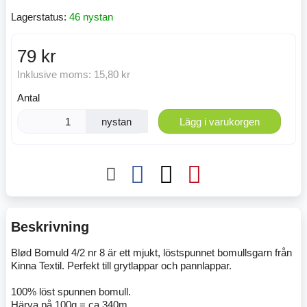
Lagerstatus:
46 nystan
79 kr
Inklusive moms:
15,80 kr
Antal
nystan
Lägg i varukorgen
Beskrivning
Blød Bomuld 4/2 nr 8 är ett mjukt, löstspunnet bomullsgarn från
Kinna Textil. Perfekt till grytlappar och pannlappar.
100% löst spunnen bomull.
Härva på 100g = ca 340m