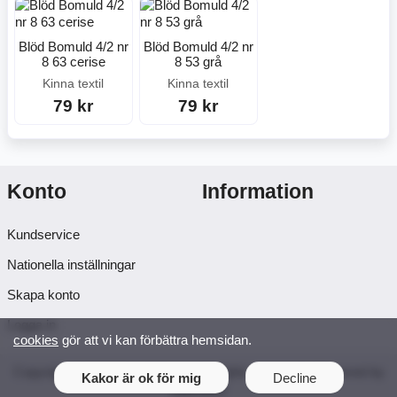
Blöd Bomuld 4/2 nr
Blöd Bomuld 4/2 nr
8 63 cerise
8 53 grå
Kinna textil
Kinna textil
79 kr
79 kr
Konto
Information
Kundservice
Nationella inställningar
Skapa konto
Logga in
cookies
gör att vi kan förbättra hemsidan.
Copyright © 2026 Syosticka.se. All rights reserved · Powered by
Kakor är ok för mig
Decline
LiteCart®