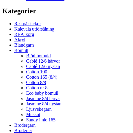
Kategorier
Rea på stickor
Kalevala utförsälning
REA-korg
Akryl
Blandgarn
Bomull
Blöd bomuld
Cablé 12/6 härvor
Cablé 12/6 nystan
Cotton 100
Cotton 165 (8/4)
Cotton 8/8
Cotton nr 8
Eco baby bomull
Jasmine 8/4 härva
Jasmine 8/4 nystan
Ljusvekegarn
Muskat
Sandy linie 165
Brodergarn
Broderier