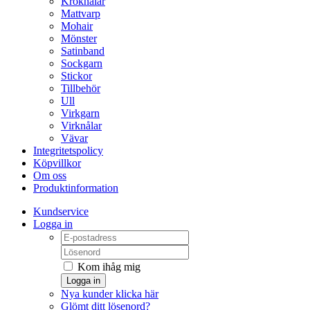
Kroknålar
Mattvarp
Mohair
Mönster
Satinband
Sockgarn
Stickor
Tillbehör
Ull
Virkgarn
Virknålar
Vävar
Integritetspolicy
Köpvillkor
Om oss
Produktinformation
Kundservice
Logga in
Kom ihåg mig
Logga in
Nya kunder klicka här
Glömt ditt lösenord?