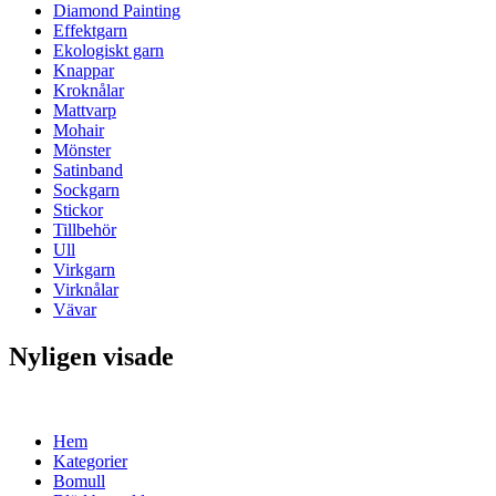
Diamond Painting
Effektgarn
Ekologiskt garn
Knappar
Kroknålar
Mattvarp
Mohair
Mönster
Satinband
Sockgarn
Stickor
Tillbehör
Ull
Virkgarn
Virknålar
Vävar
Nyligen visade
Hem
Kategorier
Bomull