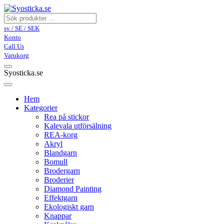
sv / SE / SEK
Konto
Call Us
Varukorg
Syosticka.se
Hem
Kategorier
Rea på stickor
Kalevala utförsälning
REA-korg
Akryl
Blandgarn
Bomull
Brodergarn
Broderier
Diamond Painting
Effektgarn
Ekologiskt garn
Knappar