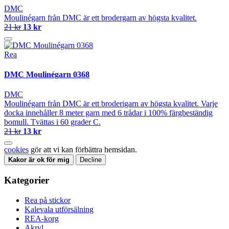
DMC
Moulinégarn från DMC är ett brodergarn av högsta kvalitet.
21 kr
13 kr
Rea
DMC Moulinégarn 0368
DMC
Moulinégarn från DMC är ett broderigarn av högsta kvalitet. Varje
docka innehåller 8 meter garn med 6 trådar i 100% färgbeständig
bomull. Tvättas i 60 grader C.
21 kr
13 kr
cookies
gör att vi kan förbättra hemsidan.
Kakor är ok för mig
Decline
Kategorier
Rea på stickor
Kalevala utförsälning
REA-korg
Akryl