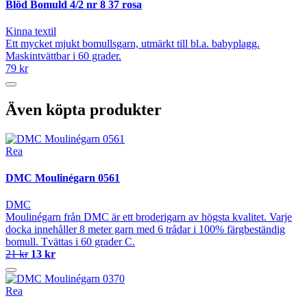
Blöd Bomuld 4/2 nr 8 37 rosa
Kinna textil
Ett mycket mjukt bomullsgarn, utmärkt till bl.a. babyplagg.
Maskintvättbar i 60 grader.
79 kr
Även köpta produkter
Rea
DMC Moulinégarn 0561
DMC
Moulinégarn från DMC är ett broderigarn av högsta kvalitet. Varje
docka innehåller 8 meter garn med 6 trådar i 100% färgbeständig
bomull. Tvättas i 60 grader C.
21 kr
13 kr
Rea