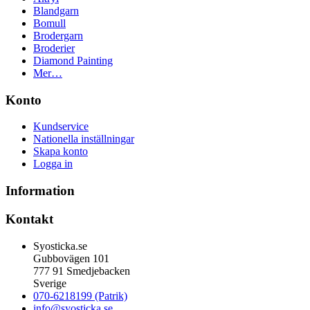
Blandgarn
Bomull
Brodergarn
Broderier
Diamond Painting
Mer…
Konto
Kundservice
Nationella inställningar
Skapa konto
Logga in
Information
Kontakt
Syosticka.se
Gubbovägen 101
777 91 Smedjebacken
Sverige
070-6218199 (Patrik)
info@syosticka.se