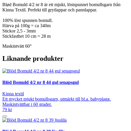
Blød Bomuld 4/2 nr 8 är ett mjukt, löstspunnet bomullsgarn från
Kinna Textil. Perfekt till grytlappar och pannlappar.
100% löst spunnen bomull.
Härva på 100g = ca 340m
Stickor 2,5 - 3mm
Stickfasthet 10 cm = 28 m
Maskintvätt 60°
Liknande produkter
Blöd Bomuld 4/2 nr 8 44 gul senapsgul
Kinna textil
Ett mycket mjukt bomullsgarn, utmärkt till bl.a. babyplagg.
Maskintvättbar i 60 grader.
79 kr