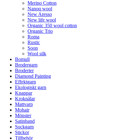
Merino Cotton
Nanoq wool
New Aresso
New life wool
Organic 350 wool cotton
Organic Trio
Roma
Rustic
Soon
Wool silk
Bomull
Brodergarn
Broderier
Diamond Painting
Effektgarn
Ekologiskt garn
Knappar
Kroknålar
Mattvarp
Mohair
Mönster
Satinband
Sockgarn
Stickor
Tillbehör