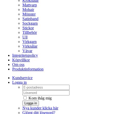
Kroknålar
Mattvarp
Mohair
Mönster
Satinband
Sockgarn
Stickor
Tillbehör
Ull
Virkgarn
Virknålar
Vävar
Integritetspolicy
Köpvillkor
Om oss
Produktinformation
Kundservice
Logga in
Kom ihåg mig
Logga in
Nya kunder klicka här
Glömt ditt lösenord?