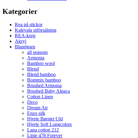
Kategorier
Rea på stickor
Kalevala utförsälning
REA-korg
Akryl
Blandgarn
all seasons
Armonia
Bamboo wool
Blend
Blend bamboo
Bommix bamboo
Brushed Armonia
Brushed Baby Alpaca
Cotton Linen
Deco
Dream Air
Enzo silk
Hjerte Børstet Uld
Hjerte Soft Longcolors
Lana cotton 212
Linie 478 Forever