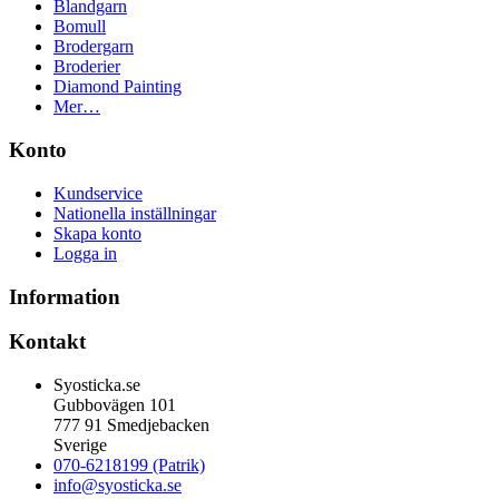
Blandgarn
Bomull
Brodergarn
Broderier
Diamond Painting
Mer…
Konto
Kundservice
Nationella inställningar
Skapa konto
Logga in
Information
Kontakt
Syosticka.se
Gubbovägen 101
777 91 Smedjebacken
Sverige
070-6218199 (Patrik)
info@syosticka.se