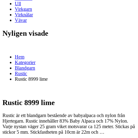
Ull
Virkgarn
Virknålar
Vävar
Nyligen visade
Hem
Kategorier
Blandgarn
Rustic
Rustic 8999 lime
Rustic 8999 lime
Rustic är ett blandgarn bestående av babyalpaca och nylon från
Hjertegarn. Rustic innehåller 83% Baby Alpaca och 17% Nylon.
Varje nystan väger 25 gram viket motsvarar ca 125 meter. Stickas på
stickor 5 mm. Stickfastheten på 10cm är 22m och …