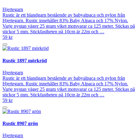
Hjertegarn
Rustic är ett blandgarn bestående av babyalpaca och nylon från
Hjertegarn. Rustic innehåller 83% Baby Alpaca och 17% Nylon.
Varje nystan väger 25 gram viket motsvarar ca 125 meter. Stickas på
stickor 5 mm. Stickfastheten på 10cm är 22m och …
59 kr
Rustic 1897 mörkröd
Hjertegarn
Rustic är ett blandgarn bestående av babyalpaca och nylon från
Hjertegarn. Rustic innehåller 83% Baby Alpaca och 17% Nylon.
Varje nystan väger 25 gram viket motsvarar ca 125 meter. Stickas på
stickor 5 mm. Stickfastheten på 10cm är 22m och …
59 kr
Rustic 8907 grön
Hjertegarn