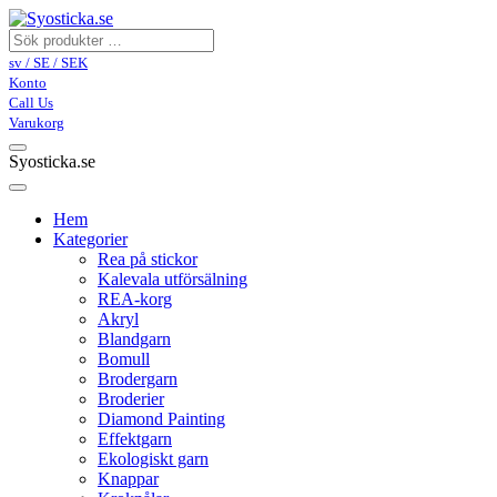
sv / SE / SEK
Konto
Call Us
Varukorg
Syosticka.se
Hem
Kategorier
Rea på stickor
Kalevala utförsälning
REA-korg
Akryl
Blandgarn
Bomull
Brodergarn
Broderier
Diamond Painting
Effektgarn
Ekologiskt garn
Knappar