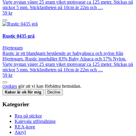
Varje nystan väger 25 gram viket motsvarar ca 125 meter. Stickas på
stickor 5 mm. Stickfastheten på 10cm är 22m och …
59 kr
Rustic 0435 grå
Hjertegarn
Rustic är ett blandgarn bestående av babyalpaca och nylon från
Hjertegarn. Rustic innehåller 83% Baby Alpaca och 17% Nylon.
Varje nystan väger 25 gram viket motsvarar ca 125 meter. Stickas på
stickor 5 mm. Stickfastheten på 10cm är 22m och …
59 kr
cookies
gör att vi kan förbättra hemsidan.
Kakor är ok för mig
Decline
Kategorier
Rea på stickor
Kalevala utförsälning
REA-korg
Akryl