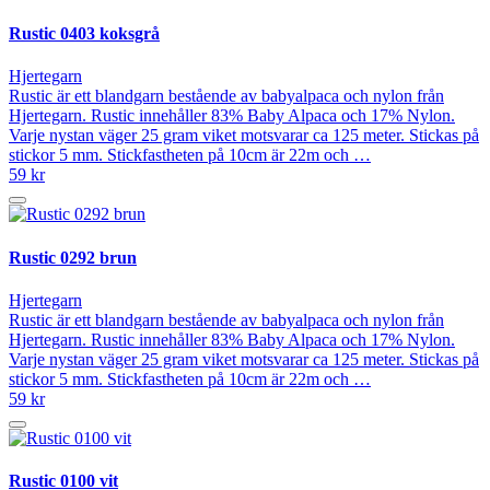
Rustic 0403 koksgrå
Hjertegarn
Rustic är ett blandgarn bestående av babyalpaca och nylon från
Hjertegarn. Rustic innehåller 83% Baby Alpaca och 17% Nylon.
Varje nystan väger 25 gram viket motsvarar ca 125 meter. Stickas på
stickor 5 mm. Stickfastheten på 10cm är 22m och …
59 kr
Rustic 0292 brun
Hjertegarn
Rustic är ett blandgarn bestående av babyalpaca och nylon från
Hjertegarn. Rustic innehåller 83% Baby Alpaca och 17% Nylon.
Varje nystan väger 25 gram viket motsvarar ca 125 meter. Stickas på
stickor 5 mm. Stickfastheten på 10cm är 22m och …
59 kr
Rustic 0100 vit