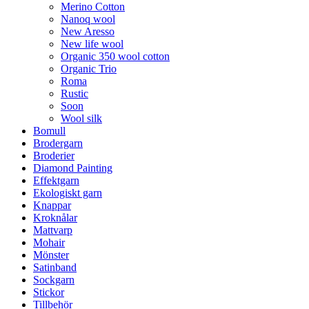
Merino Cotton
Nanoq wool
New Aresso
New life wool
Organic 350 wool cotton
Organic Trio
Roma
Rustic
Soon
Wool silk
Bomull
Brodergarn
Broderier
Diamond Painting
Effektgarn
Ekologiskt garn
Knappar
Kroknålar
Mattvarp
Mohair
Mönster
Satinband
Sockgarn
Stickor
Tillbehör