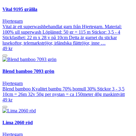
Vital 9195 grålila
Hjertegarn
Vital är ett superwashbehandlat garn från Hjertegarn. Material:
100% ull superwash Löplängd: 50 gr = 115 m Stickor: 3,5 - 4
Stickfasthet: 22 m x 28 v på 10cm Detta är garnet du stickar
lusekoftor, telemarkströjor, irländska flättröjor, inne …
49 kr
Blend bamboo 7093 grön
Hjertegarn
Blend bamboo Kvalitet bambu 70% bomull 30% Stickor 3 - 3,5
10cm = 26m 32v 50g per nystan = ca 150meter 40g maskintvätt
49 kr
Lima 2060 röd
Hjertegarn