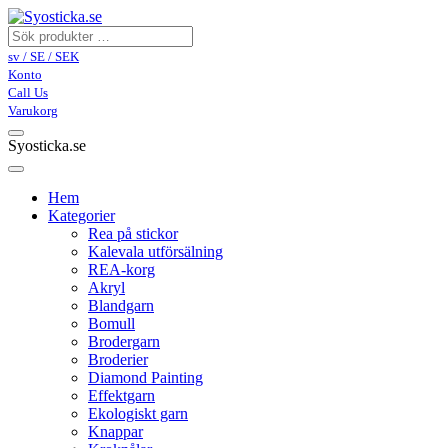
sv / SE / SEK
Konto
Call Us
Varukorg
Syosticka.se
Hem
Kategorier
Rea på stickor
Kalevala utförsälning
REA-korg
Akryl
Blandgarn
Bomull
Brodergarn
Broderier
Diamond Painting
Effektgarn
Ekologiskt garn
Knappar