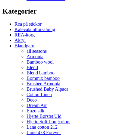
Kategorier
Rea på stickor
Kalevala utförsälning
REA-korg
Akryl
Blandgarn
all seasons
Armonia
Bamboo wool
Blend
Blend bamboo
Bommix bamboo
Brushed Armonia
Brushed Baby Alpaca
Cotton Linen
Deco
Dream Air
Enzo silk
Hjerte Børstet Uld
Hjerte Soft Longcolors
Lana cotton 212
Linie 478 Forever