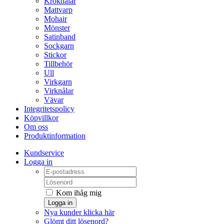
Kroknålar
Mattvarp
Mohair
Mönster
Satinband
Sockgarn
Stickor
Tillbehör
Ull
Virkgarn
Virknålar
Vävar
Integritetspolicy
Köpvillkor
Om oss
Produktinformation
Kundservice
Logga in
Kom ihåg mig
Logga in
Nya kunder klicka här
Glömt ditt lösenord?