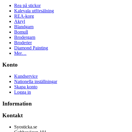
Rea på stickor
Kalevala utförsälning
REA-korg
Akryl
Blandgarn
Bomull
Brodergarn
Broderier
Diamond Painting
Mer…
Konto
Kundservice
Nationella inställningar
Skapa konto
Logga in
Information
Kontakt
Syosticka.se