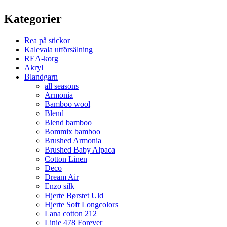
Kategorier
Rea på stickor
Kalevala utförsälning
REA-korg
Akryl
Blandgarn
all seasons
Armonia
Bamboo wool
Blend
Blend bamboo
Bommix bamboo
Brushed Armonia
Brushed Baby Alpaca
Cotton Linen
Deco
Dream Air
Enzo silk
Hjerte Børstet Uld
Hjerte Soft Longcolors
Lana cotton 212
Linie 478 Forever