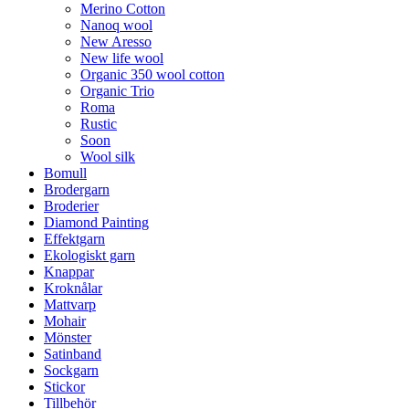
Merino Cotton
Nanoq wool
New Aresso
New life wool
Organic 350 wool cotton
Organic Trio
Roma
Rustic
Soon
Wool silk
Bomull
Brodergarn
Broderier
Diamond Painting
Effektgarn
Ekologiskt garn
Knappar
Kroknålar
Mattvarp
Mohair
Mönster
Satinband
Sockgarn
Stickor
Tillbehör