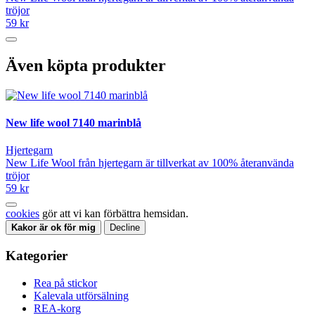
tröjor
59 kr
Även köpta produkter
New life wool 7140 marinblå
Hjertegarn
New Life Wool från hjertegarn är tillverkat av 100% återanvända
tröjor
59 kr
cookies
gör att vi kan förbättra hemsidan.
Kakor är ok för mig
Decline
Kategorier
Rea på stickor
Kalevala utförsälning
REA-korg