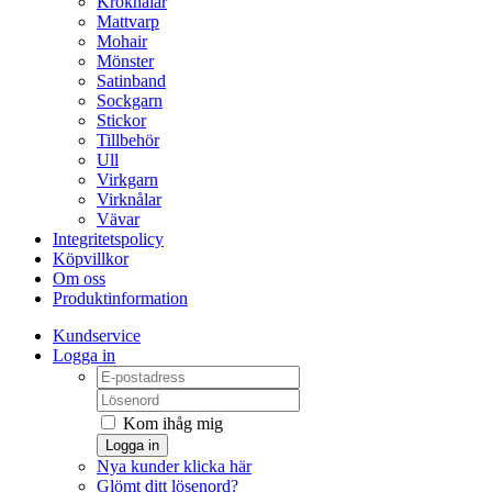
Kroknålar
Mattvarp
Mohair
Mönster
Satinband
Sockgarn
Stickor
Tillbehör
Ull
Virkgarn
Virknålar
Vävar
Integritetspolicy
Köpvillkor
Om oss
Produktinformation
Kundservice
Logga in
Kom ihåg mig
Logga in
Nya kunder klicka här
Glömt ditt lösenord?