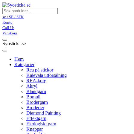
sv / SE / SEK
Konto
Call Us
Varukorg
Syosticka.se
Hem
Kategorier
Rea på stickor
Kalevala utförsälning
REA-korg
Akryl
Blandgarn
Bomull
Brodergarn
Broderier
Diamond Painting
Effektgarn
Ekologiskt garn
Knappar