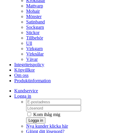
Kroknålar
Mattvarp
Mohair
Mönster
Satinband
Sockgarn
Stickor
Tillbehör
Ull
Virkgarn
Virknålar
Vävar
Integritetspolicy
Köpvillkor
Om oss
Produktinformation
Kundservice
Logga in
Kom ihåg mig
Logga in
Nya kunder klicka här
Glömt ditt lösenord?