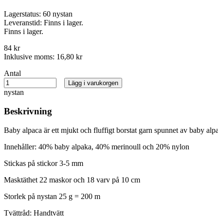
Lagerstatus:
60 nystan
Leveranstid:
Finns i lager.
Finns i lager.
84 kr
Inklusive moms:
16,80 kr
Antal
Lägg i varukorgen
nystan
Beskrivning
Baby alpaca är ett mjukt och fluffigt borstat garn spunnet av baby alp
Innehåller: 40% baby alpaka, 40% merinoull och 20% nylon
Stickas på stickor 3-5 mm
Masktäthet 22 maskor och 18 varv på 10 cm
Storlek på nystan 25 g = 200 m
Tvättråd: Handtvätt