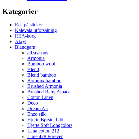
Kategorier
Rea på stickor
Kalevala utförsälning
REA-korg
Akryl
Blandgarn
all seasons
Armonia
Bamboo wool
Blend
Blend bamboo
Bommix bamboo
Brushed Armonia
Brushed Baby Alpaca
Cotton Linen
Deco
Dream Air
Enzo silk
Hjerte Børstet Uld
Hjerte Soft Longcolors
Lana cotton 212
Linie 478 Forever