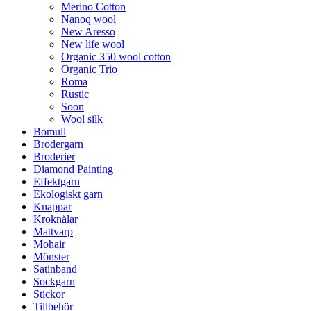
Merino Cotton
Nanoq wool
New Aresso
New life wool
Organic 350 wool cotton
Organic Trio
Roma
Rustic
Soon
Wool silk
Bomull
Brodergarn
Broderier
Diamond Painting
Effektgarn
Ekologiskt garn
Knappar
Kroknålar
Mattvarp
Mohair
Mönster
Satinband
Sockgarn
Stickor
Tillbehör