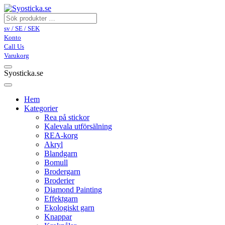
sv / SE / SEK
Konto
Call Us
Varukorg
Syosticka.se
Hem
Kategorier
Rea på stickor
Kalevala utförsälning
REA-korg
Akryl
Blandgarn
Bomull
Brodergarn
Broderier
Diamond Painting
Effektgarn
Ekologiskt garn
Knappar