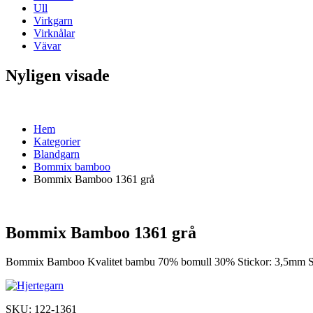
Ull
Virkgarn
Virknålar
Vävar
Nyligen visade
Hem
Kategorier
Blandgarn
Bommix bamboo
Bommix Bamboo 1361 grå
Bommix Bamboo 1361 grå
Bommix Bamboo Kvalitet bambu 70% bomull 30% Stickor: 3,5mm Stic
SKU:
122-1361