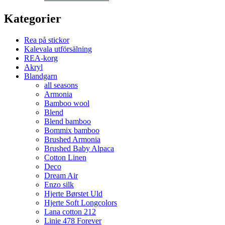
Kategorier
Rea på stickor
Kalevala utförsälning
REA-korg
Akryl
Blandgarn
all seasons
Armonia
Bamboo wool
Blend
Blend bamboo
Bommix bamboo
Brushed Armonia
Brushed Baby Alpaca
Cotton Linen
Deco
Dream Air
Enzo silk
Hjerte Børstet Uld
Hjerte Soft Longcolors
Lana cotton 212
Linie 478 Forever