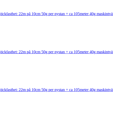
kfasthet: 22m på 10cm 50g per nystan = ca 105meter 40g maskintvä
kfasthet: 22m på 10cm 50g per nystan = ca 105meter 40g maskintvä
kfasthet: 22m på 10cm 50g per nystan = ca 105meter 40g maskintvä