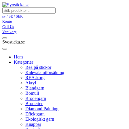
sv / SE / SEK
Konto
Call Us
Varukorg
Syosticka.se
Hem
Kategorier
Rea på stickor
Kalevala utförsälning
REA-korg
Akryl
Blandgarn
Bomull
Brodergarn
Broderier
Diamond Painting
Effektgarn
Ekologiskt garn
Knappar