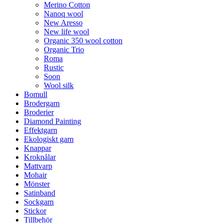
Merino Cotton
Nanoq wool
New Aresso
New life wool
Organic 350 wool cotton
Organic Trio
Roma
Rustic
Soon
Wool silk
Bomull
Brodergarn
Broderier
Diamond Painting
Effektgarn
Ekologiskt garn
Knappar
Kroknålar
Mattvarp
Mohair
Mönster
Satinband
Sockgarn
Stickor
Tillbehör