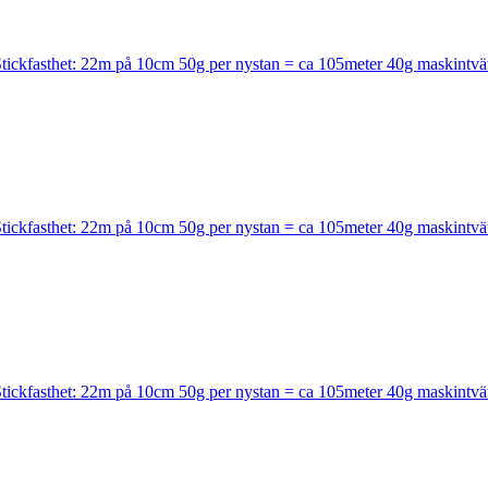
kfasthet: 22m på 10cm 50g per nystan = ca 105meter 40g maskintvä
kfasthet: 22m på 10cm 50g per nystan = ca 105meter 40g maskintvä
kfasthet: 22m på 10cm 50g per nystan = ca 105meter 40g maskintvä