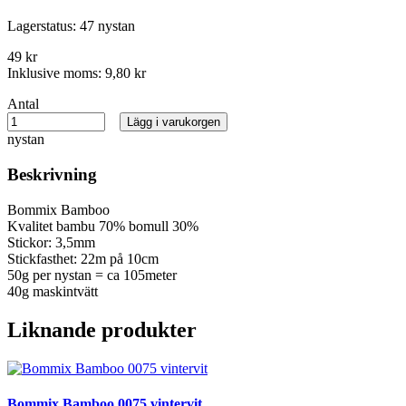
Lagerstatus:
47 nystan
49 kr
Inklusive moms:
9,80 kr
Antal
Lägg i varukorgen
nystan
Beskrivning
Bommix Bamboo
Kvalitet bambu 70% bomull 30%
Stickor: 3,5mm
Stickfasthet: 22m på 10cm
50g per nystan = ca 105meter
40g maskintvätt
Liknande produkter
Bommix Bamboo 0075 vintervit