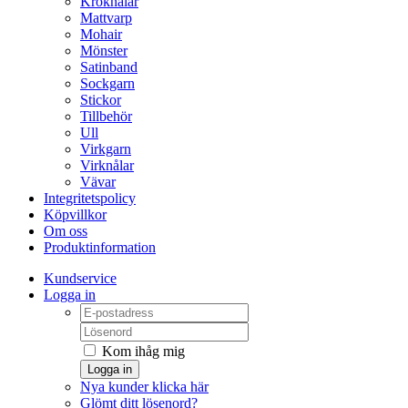
Kroknålar
Mattvarp
Mohair
Mönster
Satinband
Sockgarn
Stickor
Tillbehör
Ull
Virkgarn
Virknålar
Vävar
Integritetspolicy
Köpvillkor
Om oss
Produktinformation
Kundservice
Logga in
Kom ihåg mig
Logga in
Nya kunder klicka här
Glömt ditt lösenord?