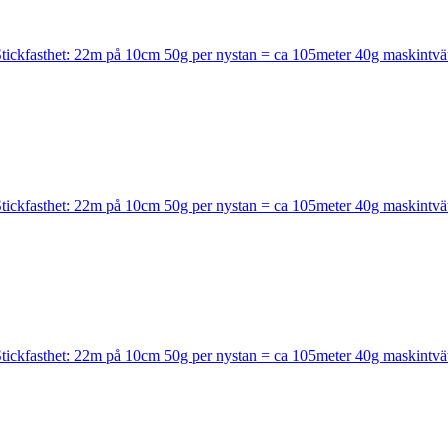
kfasthet: 22m på 10cm 50g per nystan = ca 105meter 40g maskintvä
kfasthet: 22m på 10cm 50g per nystan = ca 105meter 40g maskintvä
kfasthet: 22m på 10cm 50g per nystan = ca 105meter 40g maskintvä