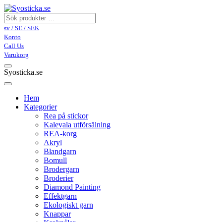
sv / SE / SEK
Konto
Call Us
Varukorg
Syosticka.se
Hem
Kategorier
Rea på stickor
Kalevala utförsälning
REA-korg
Akryl
Blandgarn
Bomull
Brodergarn
Broderier
Diamond Painting
Effektgarn
Ekologiskt garn
Knappar