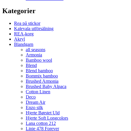
Kategorier
Rea på stickor
Kalevala utförsälning
REA-korg
Akryl
Blandgarn
all seasons
Armonia
Bamboo wool
Blend
Blend bamboo
Bommix bamboo
Brushed Armonia
Brushed Baby Alpaca
Cotton Linen
Deco
Dream Air
Enzo silk
Hjerte Børstet Uld
Hjerte Soft Longcolors
Lana cotton 212
Linie 478 Forever