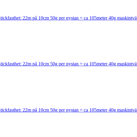
kfasthet: 22m på 10cm 50g per nystan = ca 105meter 40g maskintvä
kfasthet: 22m på 10cm 50g per nystan = ca 105meter 40g maskintvä
kfasthet: 22m på 10cm 50g per nystan = ca 105meter 40g maskintvä