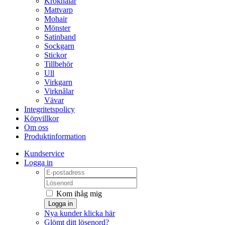
Kroknålar
Mattvarp
Mohair
Mönster
Satinband
Sockgarn
Stickor
Tillbehör
Ull
Virkgarn
Virknålar
Vävar
Integritetspolicy
Köpvillkor
Om oss
Produktinformation
Kundservice
Logga in
Kom ihåg mig
Logga in
Nya kunder klicka här
Glömt ditt lösenord?