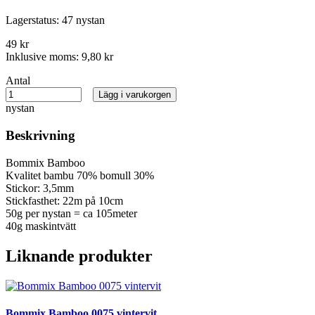
Lagerstatus:
47 nystan
49 kr
Inklusive moms:
9,80 kr
Antal
Lägg i varukorgen
nystan
Beskrivning
Bommix Bamboo
Kvalitet bambu 70% bomull 30%
Stickor: 3,5mm
Stickfasthet: 22m på 10cm
50g per nystan = ca 105meter
40g maskintvätt
Liknande produkter
Bommix Bamboo 0075 vintervit