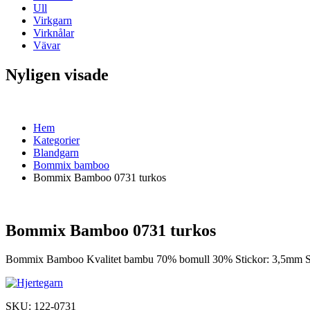
Ull
Virkgarn
Virknålar
Vävar
Nyligen visade
Hem
Kategorier
Blandgarn
Bommix bamboo
Bommix Bamboo 0731 turkos
Bommix Bamboo 0731 turkos
Bommix Bamboo Kvalitet bambu 70% bomull 30% Stickor: 3,5mm Stic
SKU:
122-0731