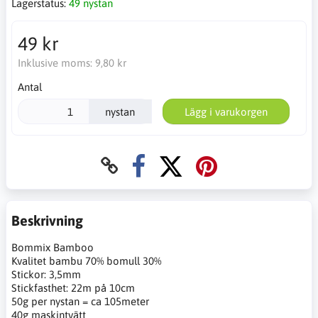
Lagerstatus:
49 nystan
49 kr
Inklusive moms:
9,80 kr
Antal
nystan
Lägg i varukorgen
Beskrivning
Bommix Bamboo
Kvalitet bambu 70% bomull 30%
Stickor: 3,5mm
Stickfasthet: 22m på 10cm
50g per nystan = ca 105meter
40g maskintvätt