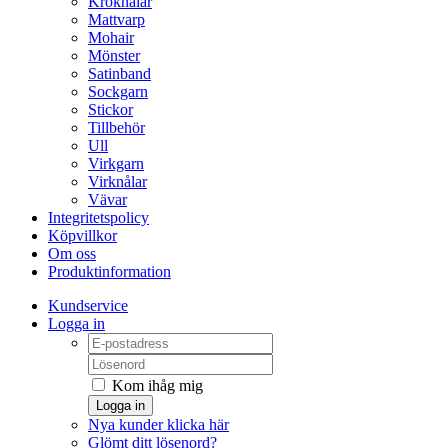
Kroknålar
Mattvarp
Mohair
Mönster
Satinband
Sockgarn
Stickor
Tillbehör
Ull
Virkgarn
Virknålar
Vävar
Integritetspolicy
Köpvillkor
Om oss
Produktinformation
Kundservice
Logga in
Kom ihåg mig
Logga in
Nya kunder klicka här
Glömt ditt lösenord?