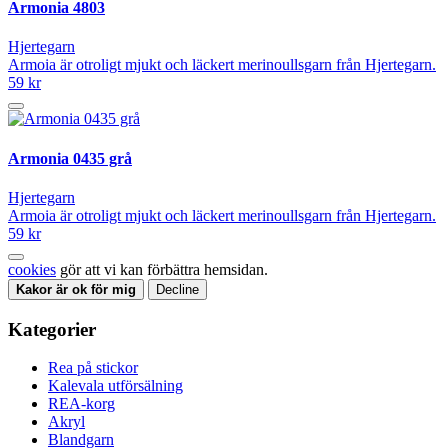
Armonia 4803
Hjertegarn
Armoia är otroligt mjukt och läckert merinoullsgarn från Hjertegarn.
59 kr
Armonia 0435 grå
Hjertegarn
Armoia är otroligt mjukt och läckert merinoullsgarn från Hjertegarn.
59 kr
cookies
gör att vi kan förbättra hemsidan.
Kakor är ok för mig
Decline
Kategorier
Rea på stickor
Kalevala utförsälning
REA-korg
Akryl
Blandgarn