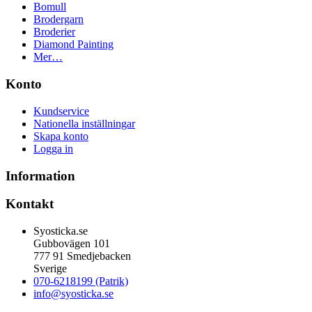
Bomull
Brodergarn
Broderier
Diamond Painting
Mer…
Konto
Kundservice
Nationella inställningar
Skapa konto
Logga in
Information
Kontakt
Syosticka.se
Gubbovägen 101
777 91 Smedjebacken
Sverige
070-6218199 (Patrik)
info@syosticka.se