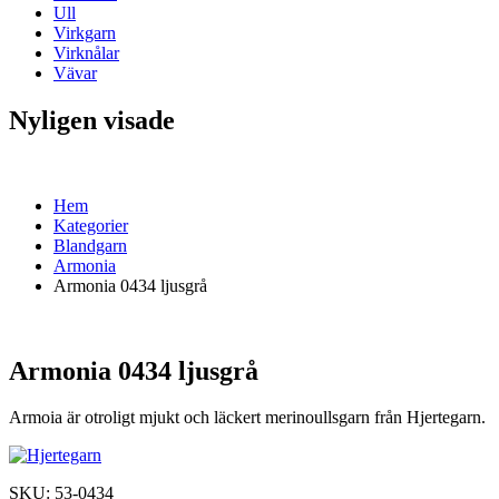
Ull
Virkgarn
Virknålar
Vävar
Nyligen visade
Hem
Kategorier
Blandgarn
Armonia
Armonia 0434 ljusgrå
Armonia 0434 ljusgrå
Armoia är otroligt mjukt och läckert merinoullsgarn från Hjertegarn.
SKU:
53-0434