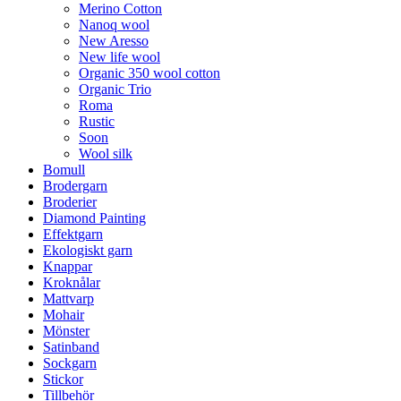
Merino Cotton
Nanoq wool
New Aresso
New life wool
Organic 350 wool cotton
Organic Trio
Roma
Rustic
Soon
Wool silk
Bomull
Brodergarn
Broderier
Diamond Painting
Effektgarn
Ekologiskt garn
Knappar
Kroknålar
Mattvarp
Mohair
Mönster
Satinband
Sockgarn
Stickor
Tillbehör