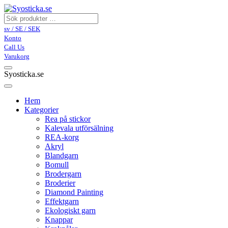
sv / SE / SEK
Konto
Call Us
Varukorg
Syosticka.se
Hem
Kategorier
Rea på stickor
Kalevala utförsälning
REA-korg
Akryl
Blandgarn
Bomull
Brodergarn
Broderier
Diamond Painting
Effektgarn
Ekologiskt garn
Knappar