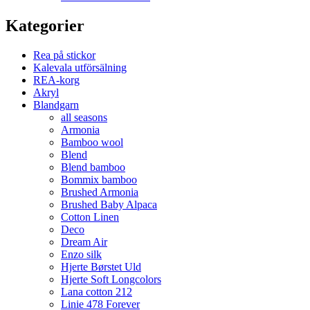
Kategorier
Rea på stickor
Kalevala utförsälning
REA-korg
Akryl
Blandgarn
all seasons
Armonia
Bamboo wool
Blend
Blend bamboo
Bommix bamboo
Brushed Armonia
Brushed Baby Alpaca
Cotton Linen
Deco
Dream Air
Enzo silk
Hjerte Børstet Uld
Hjerte Soft Longcolors
Lana cotton 212
Linie 478 Forever